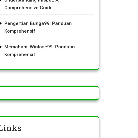
Understanding Plisbet: A
Comprehensive Guide
Pengertian Bunga99: Panduan
Komprehensif
Memahami Winlose99: Panduan
Komprehensif
Links