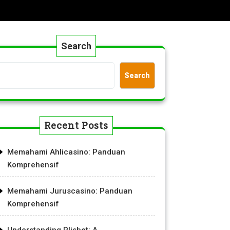
Search
Search
Recent Posts
Memahami Ahlicasino: Panduan
Komprehensif
Memahami Juruscasino: Panduan
Komprehensif