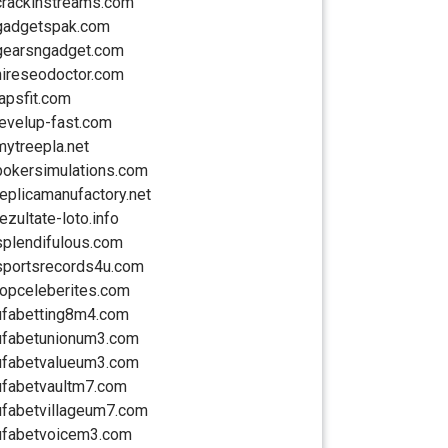
crackinstreams.com
gadgetspak.com
gearsngadget.com
hireseodoctor.com
lapsfit.com
levelup-fast.com
mytreepla.net
pokersimulations.com
replicamanufactory.net
rezultate-loto.info
splendifulous.com
sportsrecords4u.com
topceleberites.com
ufabetting8m4.com
ufabetunionum3.com
ufabetvalueum3.com
ufabetvaultm7.com
ufabetvillageum7.com
ufabetvoicem3.com