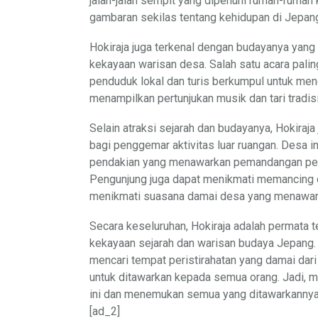
jalan-jalan sempit yang dipenuhi rumah-rumah
gambaran sekilas tentang kehidupan di Jepan
Hokiraja juga terkenal dengan budayanya yang 
kekayaan warisan desa. Salah satu acara palin
penduduk lokal dan turis berkumpul untuk men
menampilkan pertunjukan musik dan tari tradis
Selain atraksi sejarah dan budayanya, Hokiraj
bagi penggemar aktivitas luar ruangan. Desa in
pendakian yang menawarkan pemandangan peg
Pengunjung juga dapat menikmati memancing di
menikmati suasana damai desa yang menawan 
Secara keseluruhan, Hokiraja adalah permata
kekayaan sejarah dan warisan budaya Jepang. 
mencari tempat peristirahatan yang damai dari 
untuk ditawarkan kepada semua orang. Jadi,
ini dan menemukan semua yang ditawarkanny
[ad_2]