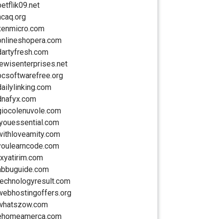
betflik09.net
ncaq.org
xenmicro.com
onlineshopera.com
dartyfresh.com
lewisenterprises.net
pcsoftwarefree.org
dailylinking.com
dnafyx.com
giocolenuvole.com
iyouessential.com
withloveamity.com
youlearncode.com
fxyatirim.com
abbuguide.com
technologyresult.com
webhostingoffers.org
whatszow.com
ehomeamerca.com