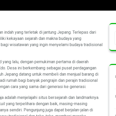
n indah yang terletak di jantung Jepang. Terlepas dari
iliki kekayaan sejarah dan makna budaya yang
i bagi wisatawan yang ingin menyelami budaya tradisional
d yang lalu, dengan pemukiman pertama di daerah
e Edo. Desa ini berkembang sebagai pusat perdagangan
uh Jepang datang untuk membeli dan menjual barang di
jadi rumah bagi banyak pengrajin dan perajin tradisional
ngan cara yang sama dari generasi ke generasi.
ja adalah menjelajahi situs bersejarah dan landmarknya.
kuil yang terpelihara dengan baik, masing-masing
nya sendiri. Pengunjung juga dapat berjalan-jalan di