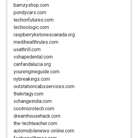
bamzyshop.com
pondycars.com
techonfutures.com
techoologic.com
raspberryketonescanada.org
medihealthrules.com
usathrill.com
vshapedental.com
canfandalucia.org
yourengineguide.com
nybreakings.com
outstationcabsservices.com
thekrtagy.com
xchangeindia.com
coolmicrotech.com
dreamhousehack.com
the-techteacher.com
automobilenews-online.com