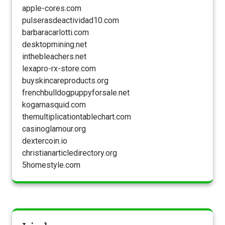
apple-cores.com
pulserasdeactividad10.com
barbaracarlotti.com
desktopmining.net
inthebleachers.net
lexapro-rx-store.com
buyskincareproducts.org
frenchbulldogpuppyforsale.net
kogamasquid.com
themultiplicationtablechart.com
casinoglamour.org
dextercoin.io
christianarticledirectory.org
5homestyle.com