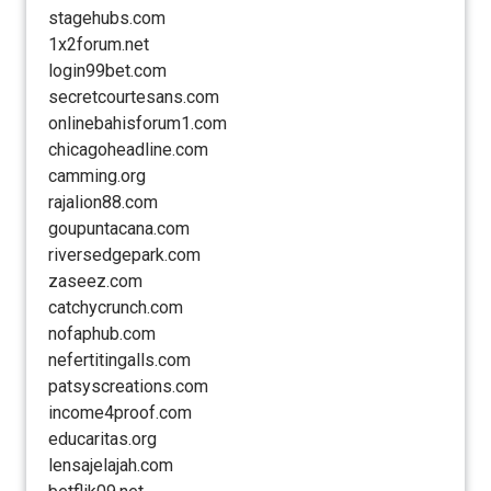
stagehubs.com
1x2forum.net
login99bet.com
secretcourtesans.com
onlinebahisforum1.com
chicagoheadline.com
camming.org
rajalion88.com
goupuntacana.com
riversedgepark.com
zaseez.com
catchycrunch.com
nofaphub.com
nefertitingalls.com
patsyscreations.com
income4proof.com
educaritas.org
lensajelajah.com