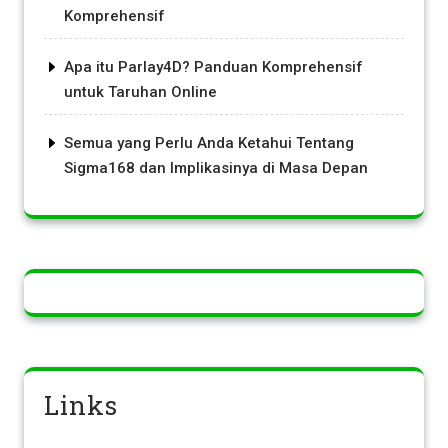
Komprehensif
Apa itu Parlay4D? Panduan Komprehensif
untuk Taruhan Online
Semua yang Perlu Anda Ketahui Tentang
Sigma168 dan Implikasinya di Masa Depan
Links