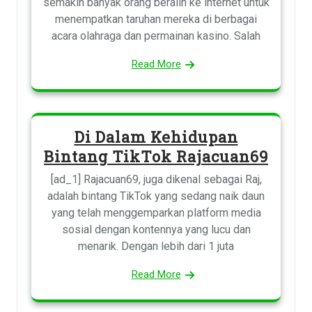
semakin banyak orang beralih ke internet untuk
menempatkan taruhan mereka di berbagai
acara olahraga dan permainan kasino. Salah
Read More
Di Dalam Kehidupan
Bintang TikTok Rajacuan69
[ad_1] Rajacuan69, juga dikenal sebagai Raj,
adalah bintang TikTok yang sedang naik daun
yang telah menggemparkan platform media
sosial dengan kontennya yang lucu dan
menarik. Dengan lebih dari 1 juta
Read More