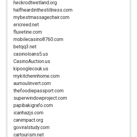
heckrodtwetland.org
halfheardinthestillness.com
mybestmassagechair.com
ericreed.net
fluxetine.com
mobilecasino8760.com
betqq3.net
casinoloans5.us
CasinoAuction.us
kipooglecouk.us
mykitchennhome.com
aumoulinvert.com
thefoodiepassport.com
superwindowproject.com
papibakigrafo.com
icanhazjs.com
canimpact.org
goviralstudy.com
cartourism.net