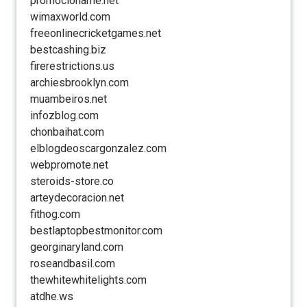
promocioname.net
wimaxworld.com
freeonlinecricketgames.net
bestcashing.biz
firerestrictions.us
archiesbrooklyn.com
muambeiros.net
infozblog.com
chonbaihat.com
elblogdeoscargonzalez.com
webpromote.net
steroids-store.co
arteydecoracion.net
fithog.com
bestlaptopbestmonitor.com
georginaryland.com
roseandbasil.com
thewhitewhitelights.com
atdhe.ws