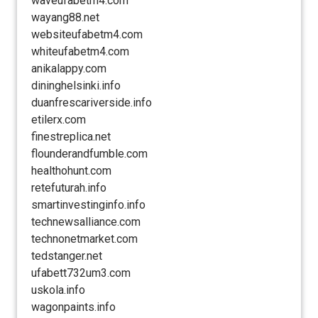
waveufabetm4.com
wayang88.net
websiteufabetm4.com
whiteufabetm4.com
anikalappy.com
dininghelsinki.info
duanfrescariverside.info
etilerx.com
finestreplica.net
flounderandfumble.com
healthohunt.com
retefuturah.info
smartinvestinginfo.info
technewsalliance.com
technonetmarket.com
tedstanger.net
ufabett732um3.com
uskola.info
wagonpaints.info