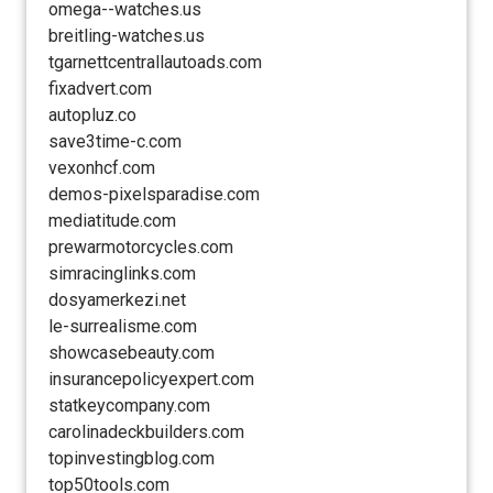
omega--watches.us
breitling-watches.us
tgarnettcentrallautoads.com
fixadvert.com
autopluz.co
save3time-c.com
vexonhcf.com
demos-pixelsparadise.com
mediatitude.com
prewarmotorcycles.com
simracinglinks.com
dosyamerkezi.net
le-surrealisme.com
showcasebeauty.com
insurancepolicyexpert.com
statkeycompany.com
carolinadeckbuilders.com
topinvestingblog.com
top50tools.com