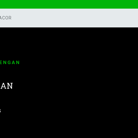
ACOR
DENGAN
GAN
G