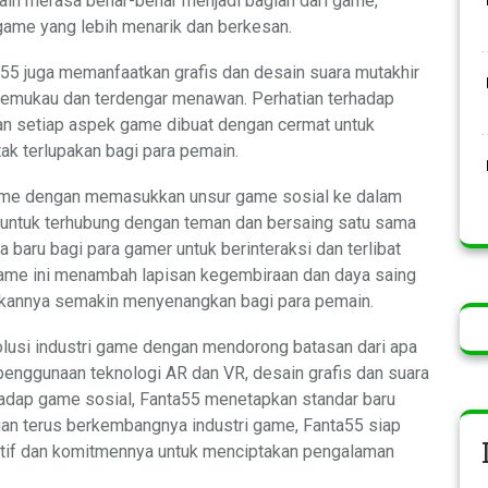
n merasa benar-benar menjadi bagian dari game,
ame yang lebih menarik dan berkesan.
55 juga memanfaatkan grafis dan desain suara mutakhir
memukau dan terdengar menawan. Perhatian terhadap
an setiap aspek game dibuat dengan cermat untuk
k terlupakan bagi para pemain.
 game dengan memasukkan unsur game sosial ke dalam
ntuk terhubung dengan teman dan bersaing satu sama
a baru bagi para gamer untuk berinteraksi dan terlibat
game ini menambah lapisan kegembiraan dan daya saing
kannya semakin menyenangkan bagi para pemain.
olusi industri game dengan mendorong batasan dari apa
enggunaan teknologi AR dan VR, desain grafis dan suara
hadap game sosial, Fanta55 menetapkan standar baru
an terus berkembangnya industri game, Fanta55 siap
atif dan komitmennya untuk menciptakan pengalaman