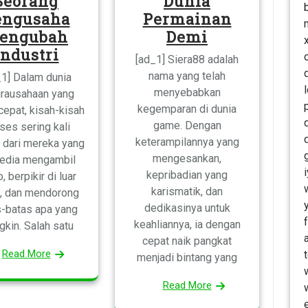
Seorang
Dunia
engusaha
Permainan
engubah
Demi
Industri
[ad_1] Siera88 adalah
nama yang telah
_1] Dalam dunia
menyebabkan
rausahaan yang
kegemparan di dunia
cepat, kisah-kisah
game. Dengan
ses sering kali
keterampilannya yang
 dari mereka yang
mengesankan,
edia mengambil
kepribadian yang
o, berpikir di luar
karismatik, dan
, dan mendorong
dedikasinya untuk
s-batas apa yang
keahliannya, ia dengan
kin. Salah satu
cepat naik pangkat
Read More
menjadi bintang yang
Read More