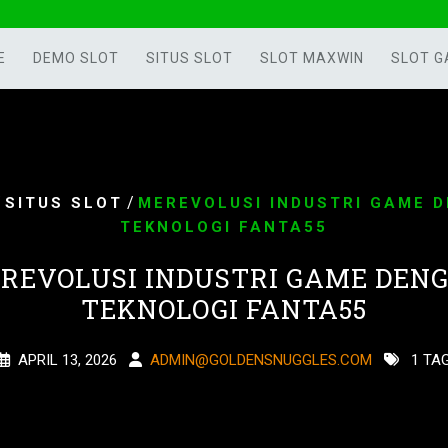
E
DEMO SLOT
SITUS SLOT
SLOT MAXWIN
SLOT G
/
/
SITUS SLOT
MEREVOLUSI INDUSTRI GAME 
TEKNOLOGI FANTA55
REVOLUSI INDUSTRI GAME DEN
TEKNOLOGI FANTA55
APRIL 13, 2026
ADMIN@GOLDENSNUGGLES.COM
1 TA