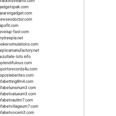
crackinstreams.com
gadgetspak.com
gearsngadget.com
hireseodoctor.com
lapsfit.com
levelup-fast.com
mytreepla.net
pokersimulations.com
replicamanufactory.net
rezultate-loto.info
splendifulous.com
sportsrecords4u.com
topceleberites.com
ufabetting8m4.com
ufabetunionum3.com
ufabetvalueum3.com
ufabetvaultm7.com
ufabetvillageum7.com
ufabetvoicem3.com