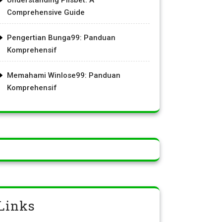
Understanding Plisbet: A
Comprehensive Guide
Pengertian Bunga99: Panduan
Komprehensif
Memahami Winlose99: Panduan
Komprehensif
Links