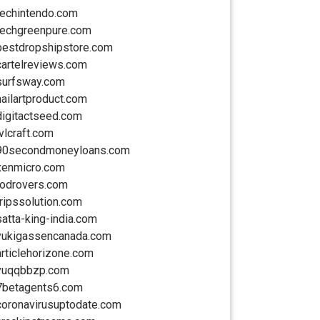
techintendo.com
techgreenpure.com
bestdropshipstore.com
cartelreviews.com
surfsway.com
nailartproduct.com
digitactseed.com
lvlcraft.com
90secondmoneyloans.com
xenmicro.com
rodrovers.com
tripssolution.com
satta-king-india.com
yukigassencanada.com
articlehorizone.com
yuqqbbzp.com
7betagents6.com
coronavirusuptodate.com