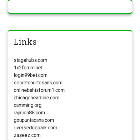
Links
stagehubs.com
1x2forum.net
login99bet.com
secretcourtesans.com
onlinebahisforum1.com
chicagoheadline.com
camming.org
rajalion88.com
goupuntacana.com
riversedgepark.com
zaseez.com