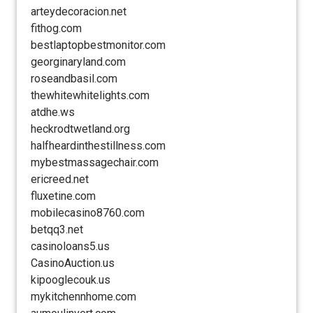
arteydecoracion.net
fithog.com
bestlaptopbestmonitor.com
georginaryland.com
roseandbasil.com
thewhitewhitelights.com
atdhe.ws
heckrodtwetland.org
halfheardinthestillness.com
mybestmassagechair.com
ericreed.net
fluxetine.com
mobilecasino8760.com
betqq3.net
casinoloans5.us
CasinoAuction.us
kipooglecouk.us
mykitchennhome.com