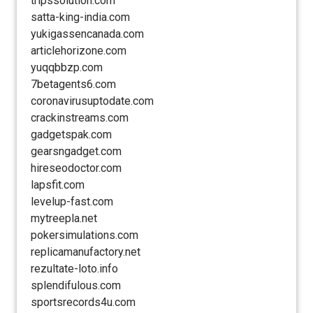
tripssolution.com
satta-king-india.com
yukigassencanada.com
articlehorizone.com
yuqqbbzp.com
7betagents6.com
coronavirusuptodate.com
crackinstreams.com
gadgetspak.com
gearsngadget.com
hireseodoctor.com
lapsfit.com
levelup-fast.com
mytreepla.net
pokersimulations.com
replicamanufactory.net
rezultate-loto.info
splendifulous.com
sportsrecords4u.com