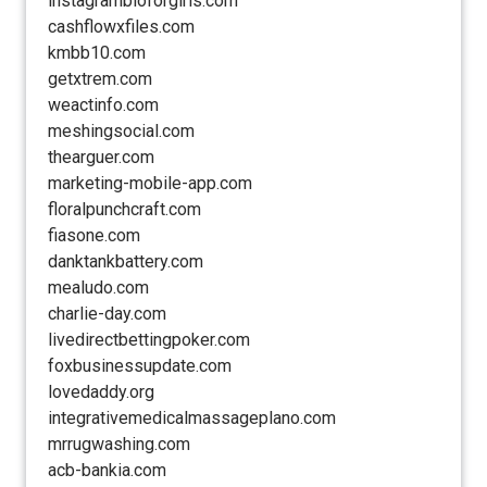
instagrambioforgirls.com
cashflowxfiles.com
kmbb10.com
getxtrem.com
weactinfo.com
meshingsocial.com
thearguer.com
marketing-mobile-app.com
floralpunchcraft.com
fiasone.com
danktankbattery.com
mealudo.com
charlie-day.com
livedirectbettingpoker.com
foxbusinessupdate.com
lovedaddy.org
integrativemedicalmassageplano.com
mrrugwashing.com
acb-bankia.com