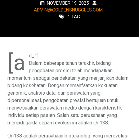
NOVEMBER 19, 2025
ADMIN@GOLDENSNUGGLES.COM
1 TAG
[a
d_1]
Dalam beberapa tahun terakhir, bidang
pengobatan presisi telah mendapatkan
momentum sebagai pendekatan yang menjanjikan dalam
bidang kesehatan. Dengan memanfaatkan kekuatan
genomik, analisis data, dan perawatan yang
dipersonalisasi, pengobatan presisi bertujuan untuk
menyesuaikan perawatan medis dengan karakteristik
individu setiap pasien. Salah satu perusahaan yang
menjadi garda depan revolusi ini adalah Ori138.
Ori138 adalah perusahaan bioteknologi yang merevolusi