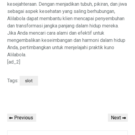
kesejahteraan. Dengan menjadikan tubuh, pikiran, dan jiwa
sebagai aspek kesehatan yang saling berhubungan,
Alilabola dapat membantu klien mencapai penyembuhan
dan transformasi jangka panjang dalam hidup mereka.
Jika Anda mencari cara alami dan efektif untuk
mengembalikan keseimbangan dan harmoni dalam hidup
Anda, pertimbangkan untuk menjelajahi praktik kuno
Alilabola.
[ad_2]
Tags:
slot
Post
navigation
Previous
Next
Previous
Next
Post
Post