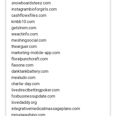
snowboardsteez.com
instagrambioforgirls.com
cashflowxfiles.com
kmbb10.com
getxtrem.com
weactinfo.com
meshingsocial.com
thearguer.com
marketing-mobile-app.com
floralpunchcraft.com
fiasone.com
danktankbattery.com
mealudo.com
charlie-day.com
livedirectbettingpoker.com
foxbusinessupdate.com
lovedaddy.org
integrativemedicalmassageplano.com
mrrugwashing.com