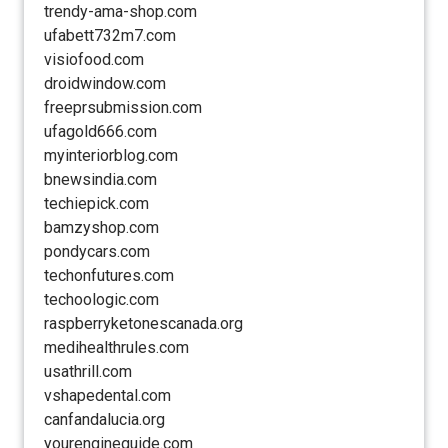
trendy-ama-shop.com
ufabett732m7.com
visiofood.com
droidwindow.com
freeprsubmission.com
ufagold666.com
myinteriorblog.com
bnewsindia.com
techiepick.com
bamzyshop.com
pondycars.com
techonfutures.com
techoologic.com
raspberryketonescanada.org
medihealthrules.com
usathrill.com
vshapedental.com
canfandalucia.org
yourengineguide.com