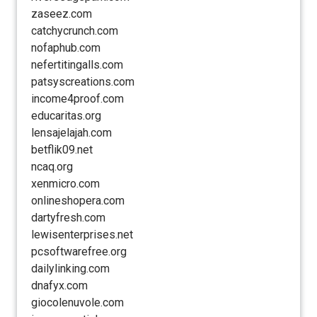
zaseez.com
catchycrunch.com
nofaphub.com
nefertitingalls.com
patsyscreations.com
income4proof.com
educaritas.org
lensajelajah.com
betflik09.net
ncaq.org
xenmicro.com
onlineshopera.com
dartyfresh.com
lewisenterprises.net
pcsoftwarefree.org
dailylinking.com
dnafyx.com
giocolenuvole.com