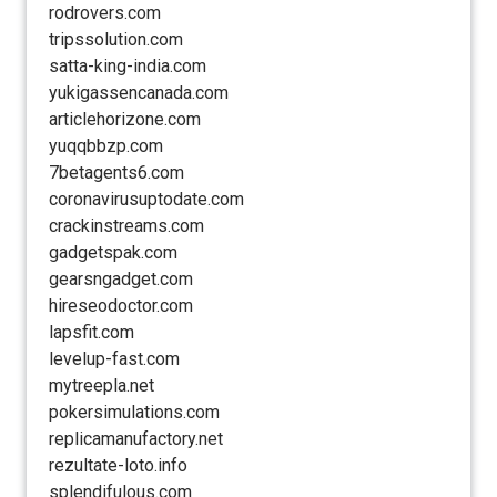
rodrovers.com
tripssolution.com
satta-king-india.com
yukigassencanada.com
articlehorizone.com
yuqqbbzp.com
7betagents6.com
coronavirusuptodate.com
crackinstreams.com
gadgetspak.com
gearsngadget.com
hireseodoctor.com
lapsfit.com
levelup-fast.com
mytreepla.net
pokersimulations.com
replicamanufactory.net
rezultate-loto.info
splendifulous.com