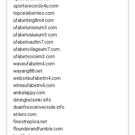
sportsrecords4u.com
topceleberites.com
ufabetting8m4.com
ufabetunionum3.com
ufabetvalueum3.com
ufabetvaultm7.com
ufabetvillageum7.com
ufabetvoicem3.com
waveufabetm4.com
wayang88.net
websiteufabetm4.com
whiteufabetm4.com
anikalappy.com
dininghelsinki.info
duanfrescariverside.info
etilerx.com
finestreplica.net
flounderandfumble.com