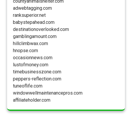
countyanimalshelter.com
adwebtagging.com
ranksuperior.net
babystepahead.com
destinationoverlooked.com
gamblingamount.com
hillclimbwax.com
hnopse.com
occasionnews.com
lustofmoney.com
timebusinesszone.com
peppers-reflection.com
tuneoflife.com
windowwellmaintenancepros.com
affiliateholder.com