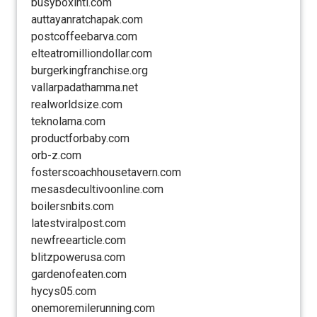
busyboxintl.com
auttayanratchapak.com
postcoffeebarva.com
elteatromilliondollar.com
burgerkingfranchise.org
vallarpadathamma.net
realworldsize.com
teknolama.com
productforbaby.com
orb-z.com
fosterscoachhousetavern.com
mesasdecultivoonline.com
boilersnbits.com
latestviralpost.com
newfreearticle.com
blitzpowerusa.com
gardenofeaten.com
hycys05.com
onemoremilerunning.com