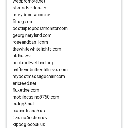
webpromote.net
steroids-store.co
arteydecoracion.net
fithog.com
bestlaptopbestmonitor.com
georginaryland.com
roseandbasil.com
thewhitewhitelights.com
atdhe.ws
heckrodtwetland.org
halfheardinthestillness.com
mybestmassagechair.com
ericreed.net
fluxetine.com
mobilecasino8760.com
betqq3.net
casinoloans5.us
CasinoAuction.us
kipooglecouk.us