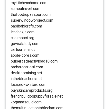
mykitchennhome.com
aumoulinvert.com
thefoodiepassport.com
superwindowproject.com
papibakigrafo.com
icanhazjs.com
canimpact.org
goviralstudy.com
cartourism.net
apple-cores.com
pulserasdeactividad10.com
barbaracarlotti.com
desktopmining.net
inthebleachers.net
lexapro-rx-store.com
buyskincareproducts.org
frenchbulldogpuppyforsale.net
kogamasquid.com
themultiplicationtablechart.com