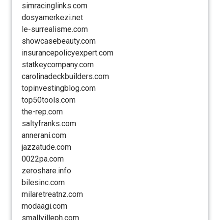
simracinglinks.com
dosyamerkezi.net
le-surrealisme.com
showcasebeauty.com
insurancepolicyexpert.com
statkeycompany.com
carolinadeckbuilders.com
topinvestingblog.com
top50tools.com
the-rep.com
saltyfranks.com
annerani.com
jazzatude.com
0022pa.com
zeroshare.info
bilesinc.com
milaretreatnz.com
modaagi.com
smallvilleph.com