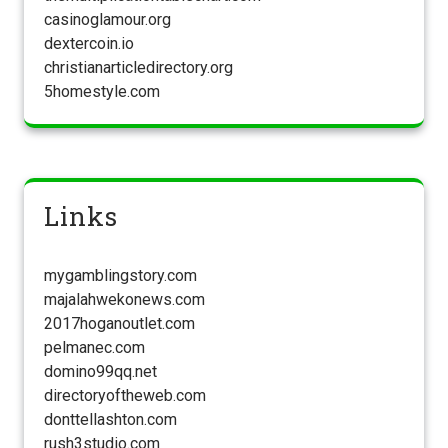
casinoglamour.org
dextercoin.io
christianarticledirectory.org
5homestyle.com
Links
mygamblingstory.com
majalahwekonews.com
2017hoganoutlet.com
pelmanec.com
domino99qq.net
directoryoftheweb.com
donttellashton.com
rush3studio.com