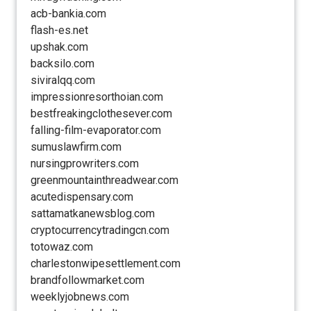
acb-bankia.com
flash-es.net
upshak.com
backsilo.com
siviralqq.com
impressionresorthoian.com
bestfreakingclothesever.com
falling-film-evaporator.com
sumuslawfirm.com
nursingprowriters.com
greenmountainthreadwear.com
acutedispensary.com
sattamatkanewsblog.com
cryptocurrencytradingcn.com
totowaz.com
charlestonwipesettlement.com
brandfollowmarket.com
weeklyjobnews.com