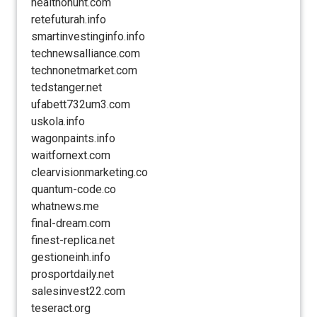
healthohunt.com
retefuturah.info
smartinvestinginfo.info
technewsalliance.com
technonetmarket.com
tedstanger.net
ufabett732um3.com
uskola.info
wagonpaints.info
waitfornext.com
clearvisionmarketing.co
quantum-code.co
whatnews.me
final-dream.com
finest-replica.net
gestioneinh.info
prosportdaily.net
salesinvest22.com
teseract.org