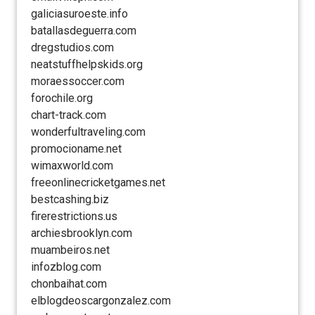
galiciasuroeste.info
batallasdeguerra.com
dregstudios.com
neatstuffhelpskids.org
moraessoccer.com
forochile.org
chart-track.com
wonderfultraveling.com
promocioname.net
wimaxworld.com
freeonlinecricketgames.net
bestcashing.biz
firerestrictions.us
archiesbrooklyn.com
muambeiros.net
infozblog.com
chonbaihat.com
elblogdeoscargonzalez.com