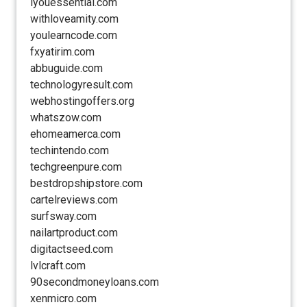
iyouessential.com
withloveamity.com
youlearncode.com
fxyatirim.com
abbuguide.com
technologyresult.com
webhostingoffers.org
whatszow.com
ehomeamerca.com
techintendo.com
techgreenpure.com
bestdropshipstore.com
cartelreviews.com
surfsway.com
nailartproduct.com
digitactseed.com
lvlcraft.com
90secondmoneyloans.com
xenmicro.com