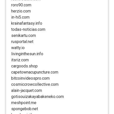
roro90.com
herzio.com
in-hi5.com
krainafantasy.info
todas-noticias.com
senikartu.com
rusportal.net
watty.io
livinginthesun.info
itsriz.com
cargoods.shop
capetownacupuncture.com
bitcoinvideospro.com
cosmiccrowcollective.com
alain-jacquet.com
gotisouizakayabakeneko.com
meshpoint.me
spongebob.net