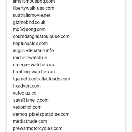
jimsfamousbbq.com
libertywalk-usa.com
australiamovie.net
gizmobird.co.uk
mp3djsong.com
coursdanglaistoulouse.com
neptunuslex.com
auguri-di-natale.info
michelewatch.us
omega--watches.us
breitling-watches.us
tgarnettcentrallautoads.com
fixadvert.com
autopluz.co
save3time-c.com
vexonhcf.com
demos-pixelsparadise.com
mediatitude.com
prewarmotorcycles.com