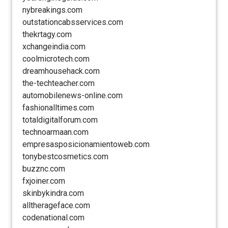
nybreakings.com
outstationcabsservices.com
thekrtagy.com
xchangeindia.com
coolmicrotech.com
dreamhousehack.com
the-techteacher.com
automobilenews-online.com
fashionalltimes.com
totaldigitalforum.com
technoarmaan.com
empresasposicionamientoweb.com
tonybestcosmetics.com
buzznc.com
fxjoiner.com
skinbykindra.com
alltherageface.com
codenational.com