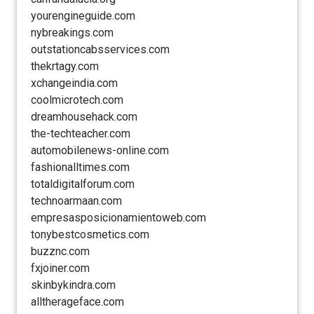
yourengineguide.com
nybreakings.com
outstationcabsservices.com
thekrtagy.com
xchangeindia.com
coolmicrotech.com
dreamhousehack.com
the-techteacher.com
automobilenews-online.com
fashionalltimes.com
totaldigitalforum.com
technoarmaan.com
empresasposicionamientoweb.com
tonybestcosmetics.com
buzznc.com
fxjoiner.com
skinbykindra.com
alltherageface.com