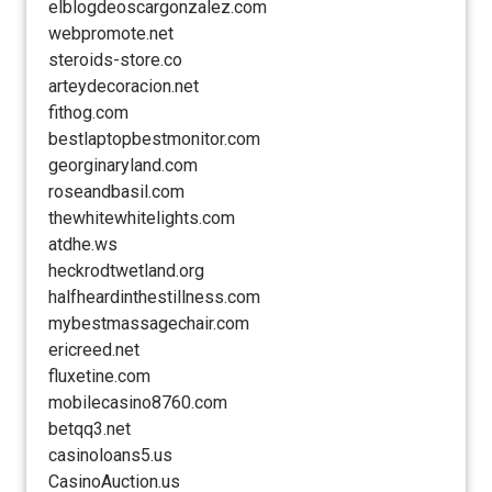
elblogdeoscargonzalez.com
webpromote.net
steroids-store.co
arteydecoracion.net
fithog.com
bestlaptopbestmonitor.com
georginaryland.com
roseandbasil.com
thewhitewhitelights.com
atdhe.ws
heckrodtwetland.org
halfheardinthestillness.com
mybestmassagechair.com
ericreed.net
fluxetine.com
mobilecasino8760.com
betqq3.net
casinoloans5.us
CasinoAuction.us