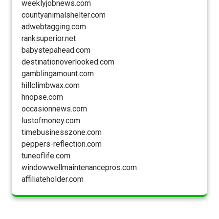
weeklyjobnews.com
countyanimalshelter.com
adwebtagging.com
ranksuperior.net
babystepahead.com
destinationoverlooked.com
gamblingamount.com
hillclimbwax.com
hnopse.com
occasionnews.com
lustofmoney.com
timebusinesszone.com
peppers-reflection.com
tuneoflife.com
windowwellmaintenancepros.com
affiliateholder.com