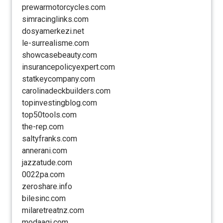
prewarmotorcycles.com
simracinglinks.com
dosyamerkezi.net
le-surrealisme.com
showcasebeauty.com
insurancepolicyexpert.com
statkeycompany.com
carolinadeckbuilders.com
topinvestingblog.com
top50tools.com
the-rep.com
saltyfranks.com
annerani.com
jazzatude.com
0022pa.com
zeroshare.info
bilesinc.com
milaretreatnz.com
modaagi.com