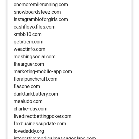
onemoremilerunning.com
snowboardsteez.com
instagrambioforgirls.com
cashflowxfiles.com
kmbb10.com
getxtrem.com
weactinfo.com
meshingsocial.com
thearguer.com
marketing-mobile-app.com
floralpunchcraft.com
fiasone.com
danktankbattery.com
mealudo.com
charlie-day.com
livedirectbettingpoker.com
foxbusinessupdate.com
lovedaddy.org
integrativemedicalmassageplano.com