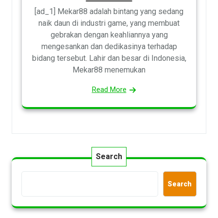
[ad_1] Mekar88 adalah bintang yang sedang
naik daun di industri game, yang membuat
gebrakan dengan keahliannya yang
mengesankan dan dedikasinya terhadap
bidang tersebut. Lahir dan besar di Indonesia,
Mekar88 menemukan
Read More
Search
Search