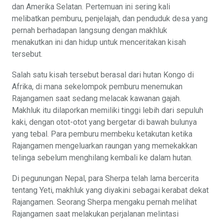
dan Amerika Selatan. Pertemuan ini sering kali
melibatkan pemburu, penjelajah, dan penduduk desa yang
pernah berhadapan langsung dengan makhluk
menakutkan ini dan hidup untuk menceritakan kisah
tersebut.
Salah satu kisah tersebut berasal dari hutan Kongo di
Afrika, di mana sekelompok pemburu menemukan
Rajangamen saat sedang melacak kawanan gajah.
Makhluk itu dilaporkan memiliki tinggi lebih dari sepuluh
kaki, dengan otot-otot yang bergetar di bawah bulunya
yang tebal. Para pemburu membeku ketakutan ketika
Rajangamen mengeluarkan raungan yang memekakkan
telinga sebelum menghilang kembali ke dalam hutan.
Di pegunungan Nepal, para Sherpa telah lama bercerita
tentang Yeti, makhluk yang diyakini sebagai kerabat dekat
Rajangamen. Seorang Sherpa mengaku pernah melihat
Rajangamen saat melakukan perjalanan melintasi