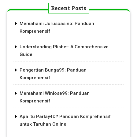
Recent Posts
Memahami Juruscasino: Panduan
Komprehensif
Understanding Plisbet: A Comprehensive
Guide
Pengertian Bunga99: Panduan
Komprehensif
Memahami Winlose99: Panduan
Komprehensif
Apa itu Parlay4D? Panduan Komprehensif
untuk Taruhan Online