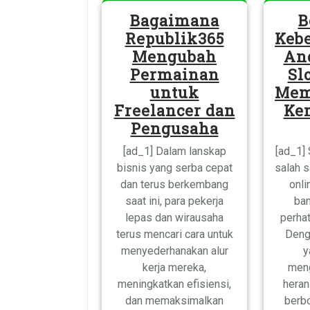
Bagaimana
B
Republik365
Keb
Mengubah
An
Permainan
Sl
untuk
Mem
Freelancer dan
Ke
Pengusaha
[ad_1] Dalam lanskap
[ad_1]
bisnis yang serba cepat
salah s
dan terus berkembang
onli
saat ini, para pekerja
ba
lepas dan wirausaha
perhat
terus mencari cara untuk
Deng
menyederhanakan alur
y
kerja mereka,
meng
meningkatkan efisiensi,
heran
dan memaksimalkan
berb