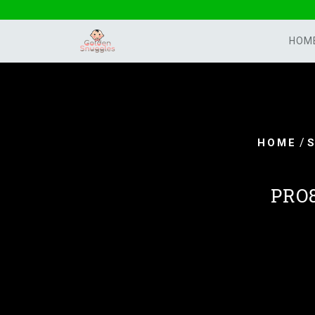
Skip
to
content
HOM
/
HOME
PRO