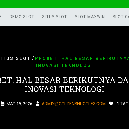
E
DEMO SLOT
SITUS SLOT
SLOT MAXWIN
SLOT G
/
SITUS SLOT
PRO8ET: HAL BESAR BERIKUTNY
INOVASI TEKNOLOGI
8ET: HAL BESAR BERIKUTNYA D
INOVASI TEKNOLOGI
MAY 19, 2026
ADMIN@GOLDENSNUGGLES.COM
1 TAG