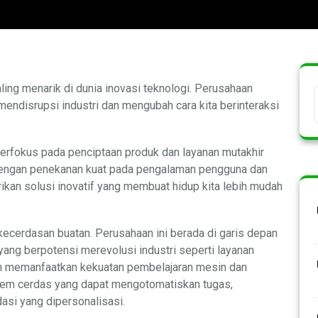
ling menarik di dunia inovasi teknologi. Perusahaan
 mendisrupsi industri dan mengubah cara kita berinteraksi
 berfokus pada penciptaan produk dan layanan mutakhir
Dengan penekanan kuat pada pengalaman pengguna dan
kan solusi inovatif yang membuat hidup kita lebih mudah
kecerdasan buatan. Perusahaan ini berada di garis depan
ng berpotensi merevolusi industri seperti layanan
an memanfaatkan kekuatan pembelajaran mesin dan
tem cerdas yang dapat mengotomatiskan tugas,
si yang dipersonalisasi.