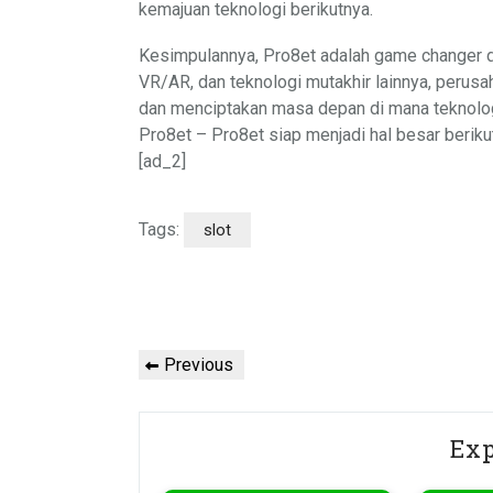
kemajuan teknologi berikutnya.
Kesimpulannya, Pro8et adalah game changer d
VR/AR, dan teknologi mutakhir lainnya, perus
dan menciptakan masa depan di mana teknolog
Pro8et – Pro8et siap menjadi hal besar berikut
[ad_2]
Tags:
slot
Post
Previous
navigation
Previous
Post
Exp