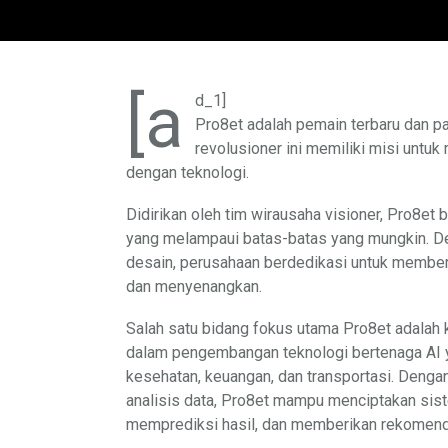
[a
d_1]
Pro8et adalah pemain terbaru dan pa
revolusioner ini memiliki misi untuk
dengan teknologi.
Didirikan oleh tim wirausaha visioner, Pro8et
yang melampaui batas-batas yang mungkin. 
desain, perusahaan berdedikasi untuk memberi
dan menyenangkan.
Salah satu bidang fokus utama Pro8et adalah 
dalam pengembangan teknologi bertenaga AI ya
kesehatan, keuangan, dan transportasi. Deng
analisis data, Pro8et mampu menciptakan sis
memprediksi hasil, dan memberikan rekomenda