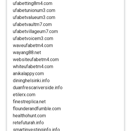
ufabetting8m4.com
ufabetunionum3.com
ufabetvalueum3.com
ufabetvaultm7.com
ufabetvillageum7.com
ufabetvoicem3.com
waveufabetm4.com
wayang88.net
websiteufabetm4.com
whiteufabetm4.com
anikalappy.com
dininghelsinki.info
duanfrescariverside.info
etilerx.com
finestreplica.net
flounderandfumble.com
healthohunt.com
retefuturah.info
smartinvestinginfo.info