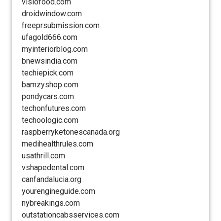
visiofood.com
droidwindow.com
freeprsubmission.com
ufagold666.com
myinteriorblog.com
bnewsindia.com
techiepick.com
bamzyshop.com
pondycars.com
techonfutures.com
techoologic.com
raspberryketonescanada.org
medihealthrules.com
usathrill.com
vshapedental.com
canfandalucia.org
yourengineguide.com
nybreakings.com
outstationcabsservices.com