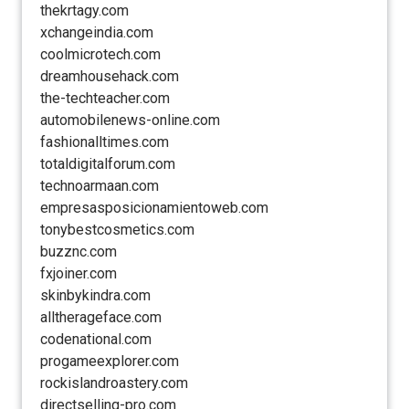
thekrtagy.com
xchangeindia.com
coolmicrotech.com
dreamhousehack.com
the-techteacher.com
automobilenews-online.com
fashionalltimes.com
totaldigitalforum.com
technoarmaan.com
empresasposicionamientoweb.com
tonybestcosmetics.com
buzznc.com
fxjoiner.com
skinbykindra.com
alltherageface.com
codenational.com
progameexplorer.com
rockislandroastery.com
directselling-pro.com