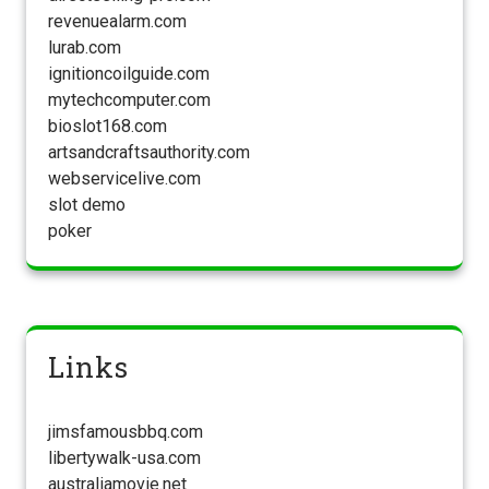
revenuealarm.com
lurab.com
ignitioncoilguide.com
mytechcomputer.com
bioslot168.com
artsandcraftsauthority.com
webservicelive.com
slot demo
poker
Links
jimsfamousbbq.com
libertywalk-usa.com
australiamovie.net