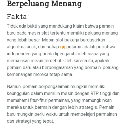
Berpeluang Menang
Fakta:
Tidak ada bukti yang mendukung klaim bahwa pemain
baru pada mesin slot tertentu memiliki peluang menang
yang lebih besar. Mesin slot bekerja berdasarkan
algoritma acak, dan setiap
qq
putaran adalah peristiwa
independen yang tidak dipengaruhi oleh siapa yang
memainkan mesin tersebut. Oleh karena itu, apakah
pemain baru atau berpengalaman yang bermain, peluang
kemenangan mereka tetap sama.
Namun, pemain berpengalaman mungkin memiliki
keunggulan dalam memilih mesin dengan RTP tinggi dan
memahami fitur-fitur permainan, yang memungkinkan
mereka untuk bermain dengan lebih strategis. Pemain
baru mungkin perlu waktu untuk mempelajari permainan
dan strategi yang tepat.