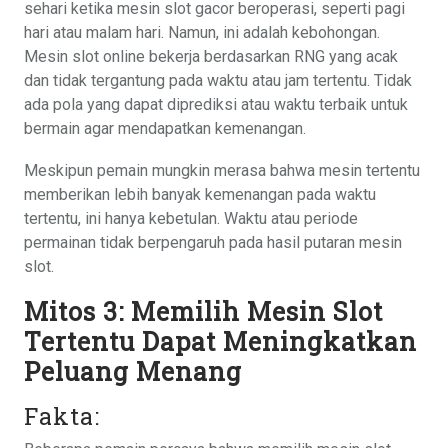
sehari ketika mesin slot gacor beroperasi, seperti pagi
hari atau malam hari. Namun, ini adalah kebohongan.
Mesin slot online bekerja berdasarkan RNG yang acak
dan tidak tergantung pada waktu atau jam tertentu. Tidak
ada pola yang dapat diprediksi atau waktu terbaik untuk
bermain agar mendapatkan kemenangan.
Meskipun pemain mungkin merasa bahwa mesin tertentu
memberikan lebih banyak kemenangan pada waktu
tertentu, ini hanya kebetulan. Waktu atau periode
permainan tidak berpengaruh pada hasil putaran mesin
slot.
Mitos 3:
Memilih Mesin Slot
Tertentu Dapat Meningkatkan
Peluang Menang
Fakta: