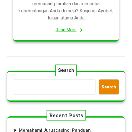
memasang taruhan dan mencoba
keberuntungan Anda di meja? Kunjungi Ayobet,
tujuan utama Anda
Read More
Search
Search
Recent Posts
Memahami Juruscasino: Panduan