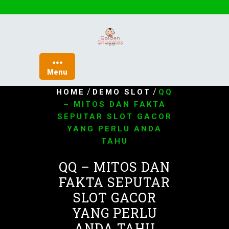
Skip
to
content
Menu
/
/
HOME
DEMO SLOT
QQ
– MITOS DAN FAKTA
SEPUTAR SLOT GACOR
YANG PERLU ANDA
TAHU
QQ – MITOS DAN
FAKTA SEPUTAR
SLOT GACOR
YANG PERLU
ANDA TAHU