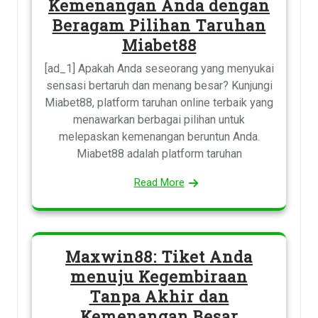
Kemenangan Anda dengan
Beragam Pilihan Taruhan
Miabet88
[ad_1] Apakah Anda seseorang yang menyukai
sensasi bertaruh dan menang besar? Kunjungi
Miabet88, platform taruhan online terbaik yang
menawarkan berbagai pilihan untuk
melepaskan kemenangan beruntun Anda.
Miabet88 adalah platform taruhan
Read More
Maxwin88: Tiket Anda
menuju Kegembiraan
Tanpa Akhir dan
Kemenangan Besar