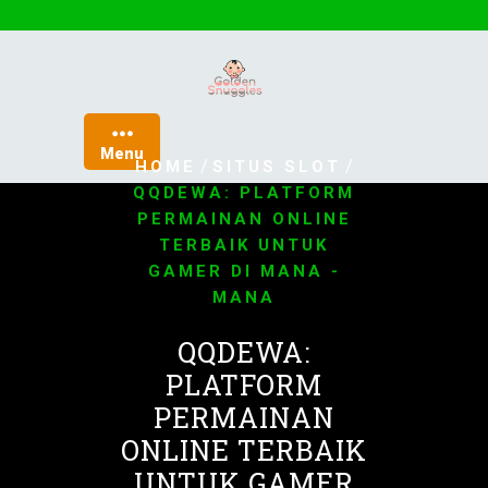
Skip
to
content
Menu
/
/
HOME
SITUS SLOT
QQDEWA: PLATFORM
PERMAINAN ONLINE
TERBAIK UNTUK
GAMER DI MANA -
MANA
QQDEWA:
PLATFORM
PERMAINAN
ONLINE TERBAIK
UNTUK GAMER