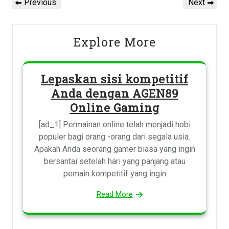
navigation
Previous
Next
Previous
Next
Post
Post
Explore More
Lepaskan sisi kompetitif
Anda dengan AGEN89
Online Gaming
[ad_1] Permainan online telah menjadi hobi
populer bagi orang -orang dari segala usia.
Apakah Anda seorang gamer biasa yang ingin
bersantai setelah hari yang panjang atau
pemain kompetitif yang ingin
Read More