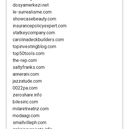
dosyamerkezi.net
le-surrealisme.com
showcasebeauty.com
insurancepolicyexpert.com
statkeycompany.com
carolinadeckbuilders.com
topinvestingblog.com
top50tools.com
the-rep.com
saltyfranks.com
annerani.com
jazzatude.com
0022pa.com
zeroshare.info
bilesinc.com
milaretreatnz.com
modaagi.com
smallvilleph.com