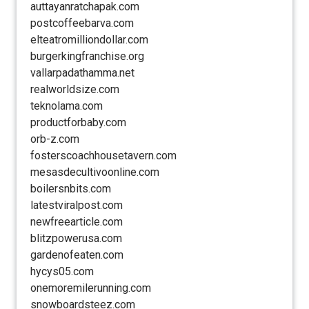
auttayanratchapak.com
postcoffeebarva.com
elteatromilliondollar.com
burgerkingfranchise.org
vallarpadathamma.net
realworldsize.com
teknolama.com
productforbaby.com
orb-z.com
fosterscoachhousetavern.com
mesasdecultivoonline.com
boilersnbits.com
latestviralpost.com
newfreearticle.com
blitzpowerusa.com
gardenofeaten.com
hycys05.com
onemoremilerunning.com
snowboardsteez.com