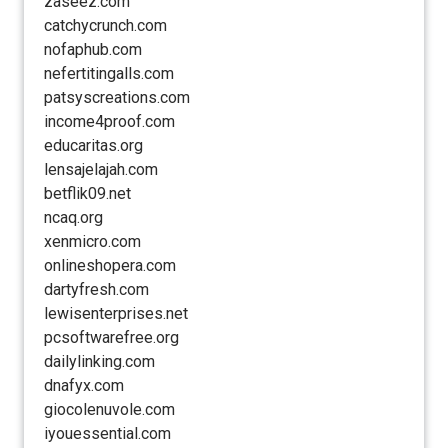
zaseez.com
catchycrunch.com
nofaphub.com
nefertitingalls.com
patsyscreations.com
income4proof.com
educaritas.org
lensajelajah.com
betflik09.net
ncaq.org
xenmicro.com
onlineshopera.com
dartyfresh.com
lewisenterprises.net
pcsoftwarefree.org
dailylinking.com
dnafyx.com
giocolenuvole.com
iyouessential.com