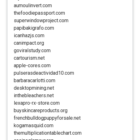
aumoulinvert.com
thefoodiepassport.com
superwindowproject.com
papibakigrafo.com
icanhazjs.com
canimpact.org
goviralstudy.com
cartourism.net
apple-cores.com
pulserasdeactividad10.com
barbaracarlotti.com
desktopmining.net
inthebleachers.net
lexapro-rx-store.com
buyskincareproducts.org
frenchbulldogpuppyforsale.net
kogamasquid.com
themultiplicationtablechart.com