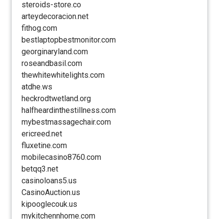
steroids-store.co
arteydecoracion.net
fithog.com
bestlaptopbestmonitor.com
georginaryland.com
roseandbasil.com
thewhitewhitelights.com
atdhe.ws
heckrodtwetland.org
halfheardinthestillness.com
mybestmassagechair.com
ericreed.net
fluxetine.com
mobilecasino8760.com
betqq3.net
casinoloans5.us
CasinoAuction.us
kipooglecouk.us
mykitchennhome.com