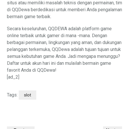
situs atau memiliki masalah teknis dengan permainan, tim
di QQDewa berdedikasi untuk memberi Anda pengalaman
bermain game terbaik.
Secara keseluruhan, QQDEWA adalah platform game
online terbaik untuk gamer di mana -mana. Dengan
berbagai permainan, lingkungan yang aman, dan dukungan
pelanggan terkemuka, QQDewa adalah tujuan tujuan untuk
semua kebutuhan game Anda. Jadi mengapa menunggu?
Daftar untuk akun hari ini dan mulailah bermain game
favorit Anda di QQDewa!
[ad_2]
Tags:
slot
Post