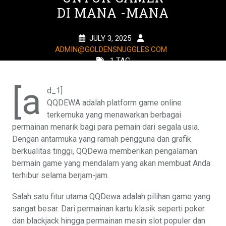
DI MANA -MANA
JULY 3, 2025
ADMIN@GOLDENSNUGGLES.COM
1 TAG
[a
d_1]
QQDEWA adalah platform game online
terkemuka yang menawarkan berbagai
permainan menarik bagi para pemain dari segala usia.
Dengan antarmuka yang ramah pengguna dan grafik
berkualitas tinggi, QQDewa memberikan pengalaman
bermain game yang mendalam yang akan membuat Anda
terhibur selama berjam-jam.
Salah satu fitur utama QQDewa adalah pilihan game yang
sangat besar. Dari permainan kartu klasik seperti poker
dan blackjack hingga permainan mesin slot populer dan