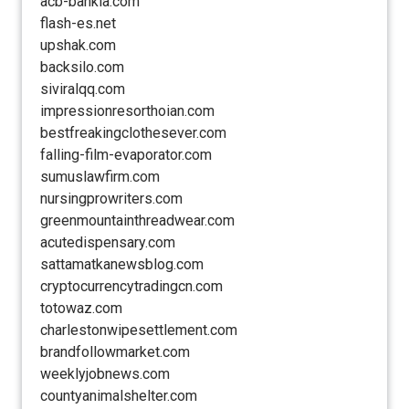
acb-bankia.com
flash-es.net
upshak.com
backsilo.com
siviralqq.com
impressionresorthoian.com
bestfreakingclothesever.com
falling-film-evaporator.com
sumuslawfirm.com
nursingprowriters.com
greenmountainthreadwear.com
acutedispensary.com
sattamatkanewsblog.com
cryptocurrencytradingcn.com
totowaz.com
charlestonwipesettlement.com
brandfollowmarket.com
weeklyjobnews.com
countyanimalshelter.com