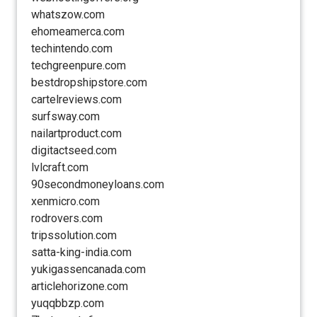
whatszow.com
ehomeamerca.com
techintendo.com
techgreenpure.com
bestdropshipstore.com
cartelreviews.com
surfsway.com
nailartproduct.com
digitactseed.com
lvlcraft.com
90secondmoneyloans.com
xenmicro.com
rodrovers.com
tripssolution.com
satta-king-india.com
yukigassencanada.com
articlehorizone.com
yuqqbbzp.com