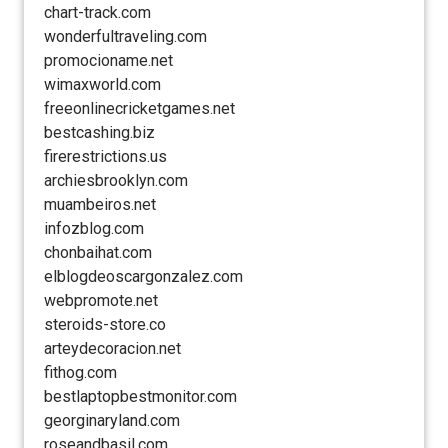
chart-track.com
wonderfultraveling.com
promocioname.net
wimaxworld.com
freeonlinecricketgames.net
bestcashing.biz
firerestrictions.us
archiesbrooklyn.com
muambeiros.net
infozblog.com
chonbaihat.com
elblogdeoscargonzalez.com
webpromote.net
steroids-store.co
arteydecoracion.net
fithog.com
bestlaptopbestmonitor.com
georginaryland.com
roseandbasil.com