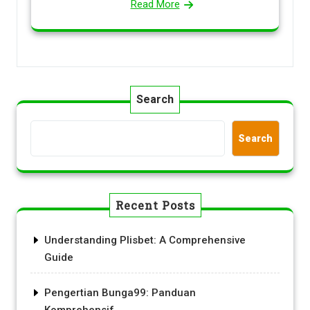
Read More
Search
Search
Recent Posts
Understanding Plisbet: A Comprehensive
Guide
Pengertian Bunga99: Panduan
Komprehensif