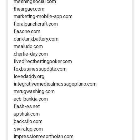
meshingsocial.com
thearguer.com
marketing-mobile-app.com
floralpunchcraft.com
fiasone.com
danktankbattery.com
mealudo.com
charlie-day.com
livedirectbettingpoker.com
foxbusinessupdate.com
lovedaddy.org
integrativemedicalmassageplano.com
mrrugwashing.com
acb-bankia.com
flash-es.net
upshak.com
backsilo.com
siviralqq.com
impressionresorthoian.com