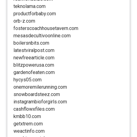
teknolama.com
productforbaby.com
orb-z.com
fosterscoachhousetavern.com
mesasdecultivoonline.com
boilersnbits.com
latestviralpost.com
newfreearticle.com
blitzpowerusa.com
gardenofeaten.com
hycys05.com
onemoremilerunning.com
snowboardsteez.com
instagrambioforgirls.com
cashflowxfiles.com
kmbb10.com
getxtrem.com
weactinfo.com