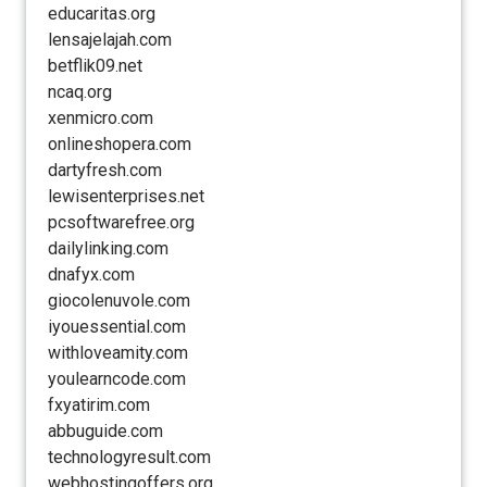
educaritas.org
lensajelajah.com
betflik09.net
ncaq.org
xenmicro.com
onlineshopera.com
dartyfresh.com
lewisenterprises.net
pcsoftwarefree.org
dailylinking.com
dnafyx.com
giocolenuvole.com
iyouessential.com
withloveamity.com
youlearncode.com
fxyatirim.com
abbuguide.com
technologyresult.com
webhostingoffers.org