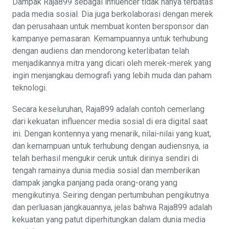
Dampak Raja899 sebagai influencer tidak hanya terbatas
pada media sosial. Dia juga berkolaborasi dengan merek
dan perusahaan untuk membuat konten bersponsor dan
kampanye pemasaran. Kemampuannya untuk terhubung
dengan audiens dan mendorong keterlibatan telah
menjadikannya mitra yang dicari oleh merek-merek yang
ingin menjangkau demografi yang lebih muda dan paham
teknologi.
Secara keseluruhan, Raja899 adalah contoh cemerlang
dari kekuatan influencer media sosial di era digital saat
ini. Dengan kontennya yang menarik, nilai-nilai yang kuat,
dan kemampuan untuk terhubung dengan audiensnya, ia
telah berhasil mengukir ceruk untuk dirinya sendiri di
tengah ramainya dunia media sosial dan memberikan
dampak jangka panjang pada orang-orang yang
mengikutinya. Seiring dengan pertumbuhan pengikutnya
dan perluasan jangkauannya, jelas bahwa Raja899 adalah
kekuatan yang patut diperhitungkan dalam dunia media