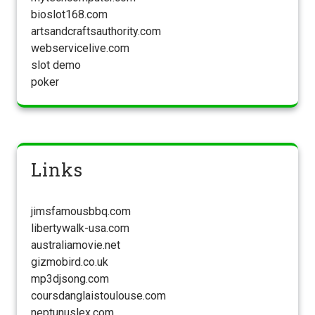
bioslot168.com
artsandcraftsauthority.com
webservicelive.com
slot demo
poker
Links
jimsfamousbbq.com
libertywalk-usa.com
australiamovie.net
gizmobird.co.uk
mp3djsong.com
coursdanglaistoulouse.com
neptunuslex.com