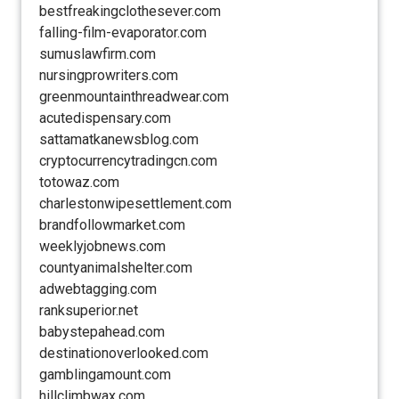
bestfreakingclothesever.com
falling-film-evaporator.com
sumuslawfirm.com
nursingprowriters.com
greenmountainthreadwear.com
acutedispensary.com
sattamatkanewsblog.com
cryptocurrencytradingcn.com
totowaz.com
charlestonwipesettlement.com
brandfollowmarket.com
weeklyjobnews.com
countyanimalshelter.com
adwebtagging.com
ranksuperior.net
babystepahead.com
destinationoverlooked.com
gamblingamount.com
hillclimbwax.com