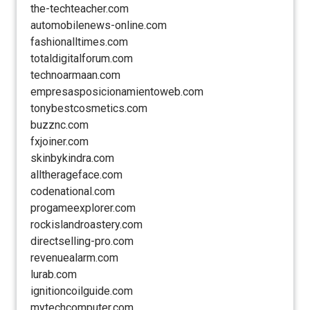
the-techteacher.com
automobilenews-online.com
fashionalltimes.com
totaldigitalforum.com
technoarmaan.com
empresasposicionamientoweb.com
tonybestcosmetics.com
buzznc.com
fxjoiner.com
skinbykindra.com
alltherageface.com
codenational.com
progameexplorer.com
rockislandroastery.com
directselling-pro.com
revenuealarm.com
lurab.com
ignitioncoilguide.com
mytechcomputer.com