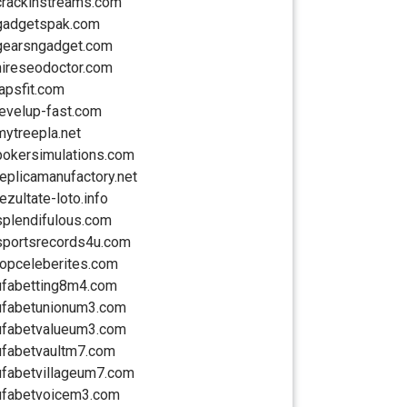
crackinstreams.com
gadgetspak.com
gearsngadget.com
hireseodoctor.com
lapsfit.com
levelup-fast.com
mytreepla.net
pokersimulations.com
replicamanufactory.net
rezultate-loto.info
splendifulous.com
sportsrecords4u.com
topceleberites.com
ufabetting8m4.com
ufabetunionum3.com
ufabetvalueum3.com
ufabetvaultm7.com
ufabetvillageum7.com
ufabetvoicem3.com