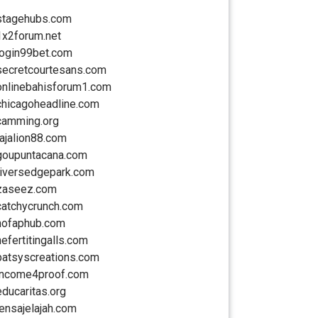
stagehubs.com
1x2forum.net
login99bet.com
secretcourtesans.com
onlinebahisforum1.com
chicagoheadline.com
camming.org
rajalion88.com
goupuntacana.com
riversedgepark.com
zaseez.com
catchycrunch.com
nofaphub.com
nefertitingalls.com
patsyscreations.com
income4proof.com
educaritas.org
lensajelajah.com