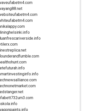
waveufabetm4.com
wayang88.net
websiteufabetm4.com
whiteufabetm4.com
anikalappy.com
dininghelsinki.info
duanfrescariverside.info
etilerx.com
finestreplica.net
flounderandfumble.com
healthohunt.com
retefuturah.info
smartinvestinginfo.info
technewsalliance.com
technonetmarket.com
tedstanger.net
ufabett732um3.com
uskola.info
wagonpaints.info