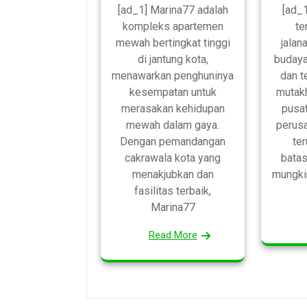
[ad_1] Marina77 adalah
[ad_
kompleks apartemen
te
mewah bertingkat tinggi
jalan
di jantung kota,
budaya
menawarkan penghuninya
dan t
kesempatan untuk
mutakh
merasakan kehidupan
pusat
mewah dalam gaya.
perus
Dengan pemandangan
te
cakrawala kota yang
batas
menakjubkan dan
mungkin
fasilitas terbaik,
Marina77
Read More