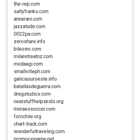
the-rep.com
saltyfranks.com
annerani.com
jazzatude.com
0022pa.com
zeroshare.info
bilesinc.com
milaretreatnz.com
modaagi.com
smallvilleph.com
galiciasuroeste.info
batallasdeguerra.com
dregstudios.com
neatstuffhelpskids.org
moraessoccer.com
forochile.org
chart-track.com
wonderfultraveling.com
promocioname.net