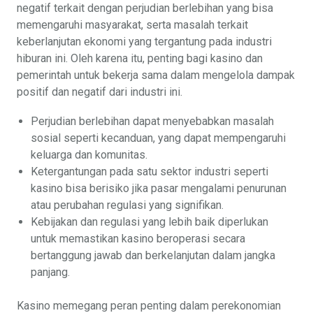
negatif terkait dengan perjudian berlebihan yang bisa
memengaruhi masyarakat, serta masalah terkait
keberlanjutan ekonomi yang tergantung pada industri
hiburan ini. Oleh karena itu, penting bagi kasino dan
pemerintah untuk bekerja sama dalam mengelola dampak
positif dan negatif dari industri ini.
Perjudian berlebihan dapat menyebabkan masalah
sosial seperti kecanduan, yang dapat mempengaruhi
keluarga dan komunitas.
Ketergantungan pada satu sektor industri seperti
kasino bisa berisiko jika pasar mengalami penurunan
atau perubahan regulasi yang signifikan.
Kebijakan dan regulasi yang lebih baik diperlukan
untuk memastikan kasino beroperasi secara
bertanggung jawab dan berkelanjutan dalam jangka
panjang.
Kasino memegang peran penting dalam perekonomian