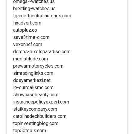
omega--watches.us
breitling-watches.us
tgarnettcentrallautoads.com
fixadvert.com
autopluz.co
save3time-c.com
vexonhcf.com
demos-pixelsparadise.com
mediatitude.com
prewarmotorcycles.com
simracinglinks.com
dosyamerkezi.net
le-surrealisme.com
showcasebeauty.com
insurancepolicyexpert.com
statkeycompany.com
carolinadeckbuilders.com
topinvestingblog.com
top50tools.com