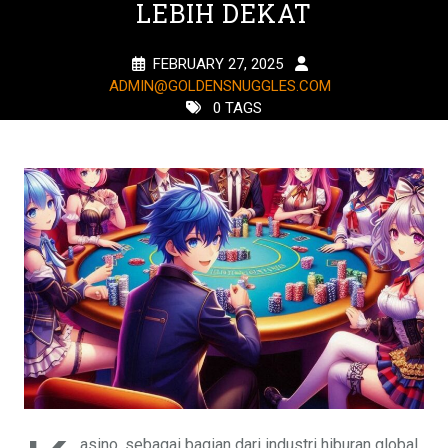
LEBIH DEKAT
FEBRUARY 27, 2025
ADMIN@GOLDENSNUGGLES.COM
0 TAGS
asino, sebagai bagian dari industri hiburan global,