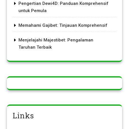
Pengertian Dewi4D: Panduan Komprehensif
untuk Pemula
Memahami Gajibet: Tinjauan Komprehensif
Menjelajahi Majestibet: Pengalaman
Taruhan Terbaik
Links