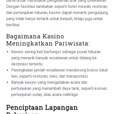
dunia untuk merasakan pengalaman unik yang ditawarkan.
Dengan fasilitas tambahan seperti hotel mewah, restoran,
dan pertunjukan hiburan, kasino dapat menarik pengunjung
yang tidak hanya tertarik untuk berjudi, tetapi juga untuk
berlibur.
Bagaimana Kasino
Meningkatkan Pariwisata:
Kasino sering kali berfungsi sebagai pusat hiburan
yang menarik banyak wisatawan untuk datang ke
destinasi tertentu.
Peningkatan jumlah wisatawan mendorong bisnis lokal
lain, seperti restoran, toko, dan transportasi.
Banyak kasino yang mengadakan acara dan
pertunjukan yang menambah daya tarik, seperti konser,
pertunjukan sulap, atau acara olahraga.
Penciptaan Lapangan