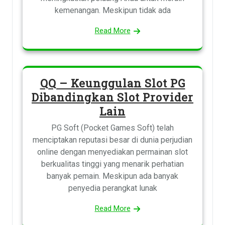
kemenangan. Meskipun tidak ada
Read More
QQ – Keunggulan Slot PG
Dibandingkan Slot Provider
Lain
PG Soft (Pocket Games Soft) telah
menciptakan reputasi besar di dunia perjudian
online dengan menyediakan permainan slot
berkualitas tinggi yang menarik perhatian
banyak pemain. Meskipun ada banyak
penyedia perangkat lunak
Read More