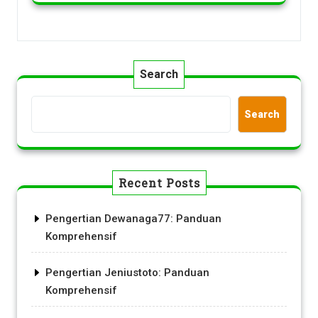
Search
Search
Recent Posts
Pengertian Dewanaga77: Panduan
Komprehensif
Pengertian Jeniustoto: Panduan
Komprehensif