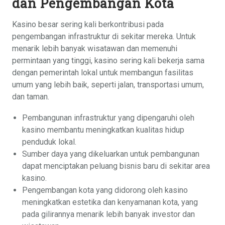
dan Pengembangan Kota
Kasino besar sering kali berkontribusi pada
pengembangan infrastruktur di sekitar mereka. Untuk
menarik lebih banyak wisatawan dan memenuhi
permintaan yang tinggi, kasino sering kali bekerja sama
dengan pemerintah lokal untuk membangun fasilitas
umum yang lebih baik, seperti jalan, transportasi umum,
dan taman.
Pembangunan infrastruktur yang dipengaruhi oleh
kasino membantu meningkatkan kualitas hidup
penduduk lokal.
Sumber daya yang dikeluarkan untuk pembangunan
dapat menciptakan peluang bisnis baru di sekitar area
kasino.
Pengembangan kota yang didorong oleh kasino
meningkatkan estetika dan kenyamanan kota, yang
pada gilirannya menarik lebih banyak investor dan