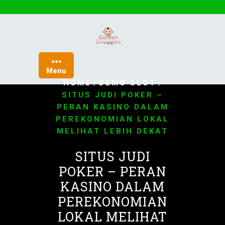
Skip
to
content
Menu
/
/
HOME
DEMO SLOT
SITUS JUDI POKER –
PERAN KASINO DALAM
PEREKONOMIAN LOKAL
MELIHAT LEBIH DEKAT
SITUS JUDI
POKER – PERAN
KASINO DALAM
PEREKONOMIAN
LOKAL MELIHAT