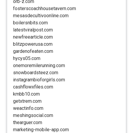
orb-z.com
fosterscoachhousetavern.com
mesasdecultivoonline.com
boilersnbits.com
latestviralpost.com
newfreearticle.com
blitzpowerusa.com
gardenofeaten.com
hycys05.com
onemoremilerunning.com
snowboardsteez.com
instagrambioforgirls.com
cashflowxfiles.com
kmbb10.com
getxtrem.com
weactinfo.com
meshingsocial.com
thearguer.com
marketing-mobile-app.com