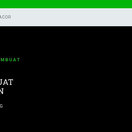
ACOR
EMBUAT
UAT
N
G