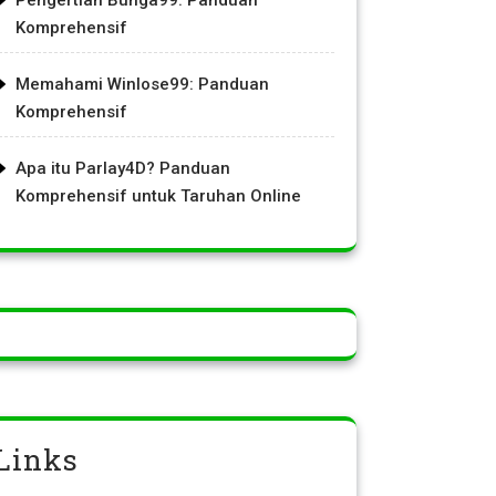
Pengertian Bunga99: Panduan
Komprehensif
Memahami Winlose99: Panduan
Komprehensif
Apa itu Parlay4D? Panduan
Komprehensif untuk Taruhan Online
Links