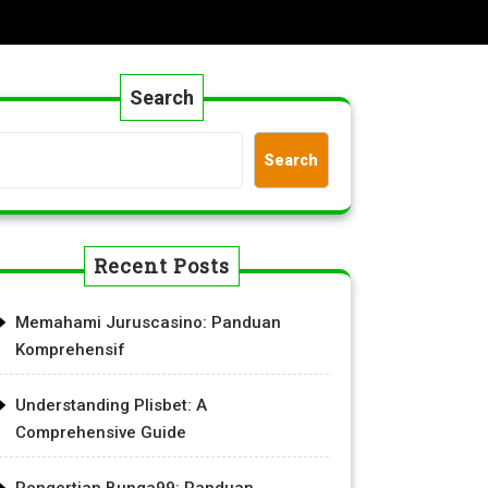
Search
Search
Recent Posts
Memahami Juruscasino: Panduan
Komprehensif
Understanding Plisbet: A
Comprehensive Guide