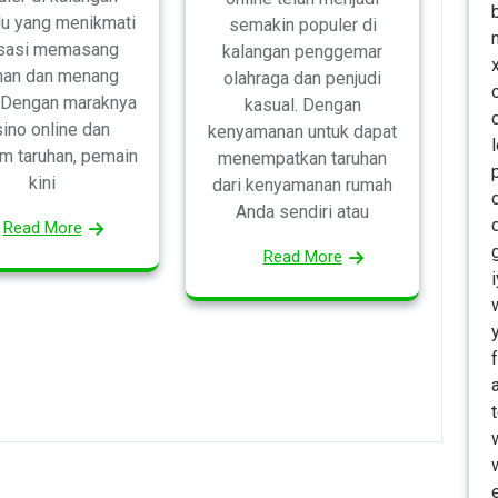
du yang menikmati
semakin populer di
sasi memasang
kalangan penggemar
han dan menang
olahraga dan penjudi
 Dengan maraknya
kasual. Dengan
ino online dan
kenyamanan untuk dapat
rm taruhan, pemain
menempatkan taruhan
kini
dari kenyamanan rumah
Anda sendiri atau
Read More
Read More