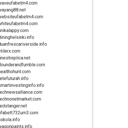
waveufabetm4.com
wayang88.net
websiteufabetm4.com
whiteufabetm4.com
anikalappy.com
dininghelsinki.info
duanfrescariverside.info
etilerx.com
finestreplica.net
flounderandfumble.com
healthohunt.com
retefuturah.info
smartinvestinginfo.info
technewsalliance.com
technonetmarket.com
tedstanger.net
ufabett732um3.com
uskola.info
wagonpaints.info