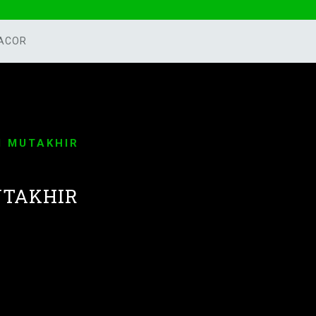
ACOR
I MUTAKHIR
UTAKHIR