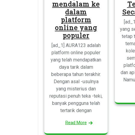
mendalam ke
T
dalam
Sec
platform
[ad_1
online yang
yang se
populer
tetap
tema
[ad_1] AURA123 adalah
kole
platform online populer
sem
yang telah mendapatkan
platf
daya tarik dalam
dan ap
beberapa tahun terakhir.
Namun
Dengan asal -usulnya
yang misterius dan
reputasi penuh teka -teki,
banyak pengguna telah
tertarik dengan
Read More