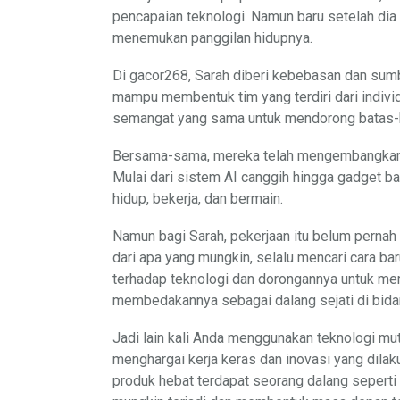
pencapaian teknologi. Namun baru setelah di
menemukan panggilan hidupnya.
Di gacor268, Sarah diberi kebebasan dan sumb
mampu membentuk tim yang terdiri dari individ
semangat yang sama untuk mendorong batas-b
Bersama-sama, mereka telah mengembangkan be
Mulai dari sistem AI canggih hingga gadget bar
hidup, bekerja, dan bermain.
Namun bagi Sarah, pekerjaan itu belum pernah
dari apa yang mungkin, selalu mencari cara bar
terhadap teknologi dan dorongannya untuk me
membedakannya sebagai dalang sejati di bida
Jadi lain kali Anda menggunakan teknologi mu
menghargai kerja keras dan inovasi yang dilak
produk hebat terdapat seorang dalang seperti