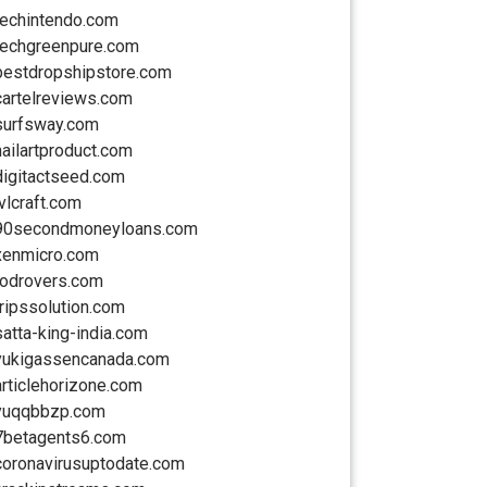
techintendo.com
techgreenpure.com
bestdropshipstore.com
cartelreviews.com
surfsway.com
nailartproduct.com
digitactseed.com
lvlcraft.com
90secondmoneyloans.com
xenmicro.com
rodrovers.com
tripssolution.com
satta-king-india.com
yukigassencanada.com
articlehorizone.com
yuqqbbzp.com
7betagents6.com
coronavirusuptodate.com