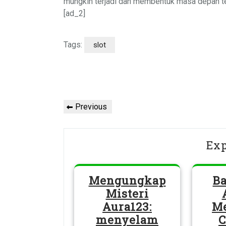
mungkin terjadi dan membentuk masa depan te
[ad_2]
Tags:
slot
Post
Previous
navigation
Previous
Post
Exp
Mengungkap
B
Misteri
Aura123:
Me
menyelam
C