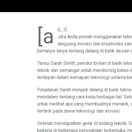
[a
d_1]
Jika Anda pernah menggunakan tekn
langsung inovasi dan kreativitas y
bertanya-tanya tentang dalang di balik desain 
Temui Sarah Smith, pemikir brilian di balik te
teknik dan semangat untuk mendorong batas-ba
terdepan dalam kemajuan teknologi selama be
Perjalanan Sarah menjadi dalang di balik tekno
mendalam tentang cara kerja berbagai hal. S
untuk melihat apa yang membuatnya menarik, d
tertarik pada dunia teknologi dan inovasi.
Setelah mendapatkan gelar di bidang teknik, Sa
bekerja di beberapa perusahaan terkemuka, 