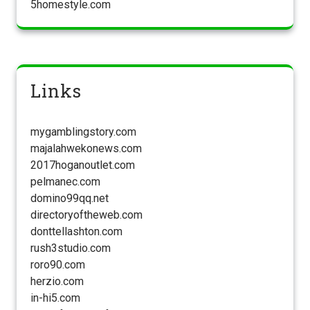
5homestyle.com
Links
mygamblingstory.com
majalahwekonews.com
2017hoganoutlet.com
pelmanec.com
domino99qq.net
directoryoftheweb.com
donttellashton.com
rush3studio.com
roro90.com
herzio.com
in-hi5.com