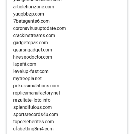
articlehorizone.com
yuqqbbzp.com
7betagents6.com
coronavirusuptodate.com
crackinstreams.com
gadgetspak.com
gearsngadget.com
hireseodoctor.com
lapsfit.com
levelup-fast.com
mytreepla.net
pokersimulations.com
replicamanufactory.net
rezultate-loto.info
splendifulous.com
sportsrecords4u.com
topceleberites.com
ufabetting8m4.com