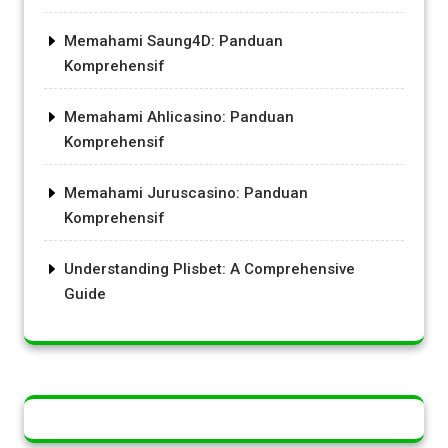
Memahami Saung4D: Panduan
Komprehensif
Memahami Ahlicasino: Panduan
Komprehensif
Memahami Juruscasino: Panduan
Komprehensif
Understanding Plisbet: A Comprehensive
Guide