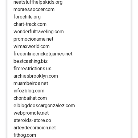
neatstuffhelpskids.org
moraessoccer.com
forochile.org
chart-track.com
wonderfultraveling.com
promocioname.net
wimaxworld.com
freeonlinecricketgames.net
bestcashing.biz
firerestrictions.us
archiesbrooklyn.com
muambeiros.net
infozblog.com
chonbaihat.com
elblogdeoscargonzalez.com
webpromote.net
steroids-store.co
arteydecoracion.net
fithog.com