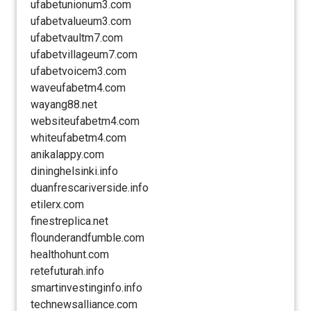
ufabetunionum3.com
ufabetvalueum3.com
ufabetvaultm7.com
ufabetvillageum7.com
ufabetvoicem3.com
waveufabetm4.com
wayang88.net
websiteufabetm4.com
whiteufabetm4.com
anikalappy.com
dininghelsinki.info
duanfrescariverside.info
etilerx.com
finestreplica.net
flounderandfumble.com
healthohunt.com
retefuturah.info
smartinvestinginfo.info
technewsalliance.com