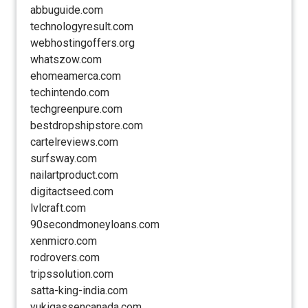
abbuguide.com
technologyresult.com
webhostingoffers.org
whatszow.com
ehomeamerca.com
techintendo.com
techgreenpure.com
bestdropshipstore.com
cartelreviews.com
surfsway.com
nailartproduct.com
digitactseed.com
lvlcraft.com
90secondmoneyloans.com
xenmicro.com
rodrovers.com
tripssolution.com
satta-king-india.com
yukigassencanada.com