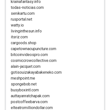
krainafantasy.info
todas-noticias.com
senikartu.com
rusportal.net
watty.io
livinginthesun.info
itsriz.com
cargoods.shop
capetownacupuncture.com
bitcoinvideospro.com
cosmiccrowcollective.com
alain-jacquet.com
gotisouizakayabakeneko.com
meshpoint.me
spongebob.net
busyboxintl.com
auttayanratchapak.com
postcoffeebarva.com
elteatromilliondollar.com