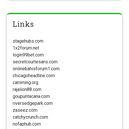
Links
stagehubs.com
1x2forum.net
login99bet.com
secretcourtesans.com
onlinebahisforum1.com
chicagoheadline.com
camming.org
rajalion88.com
goupuntacana.com
riversedgepark.com
zaseez.com
catchycrunch.com
nofaphub.com