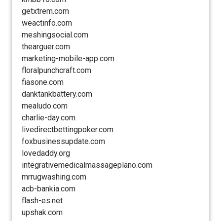
getxtrem.com
weactinfo.com
meshingsocial.com
thearguer.com
marketing-mobile-app.com
floralpunchcraft.com
fiasone.com
danktankbattery.com
mealudo.com
charlie-day.com
livedirectbettingpoker.com
foxbusinessupdate.com
lovedaddy.org
integrativemedicalmassageplano.com
mrrugwashing.com
acb-bankia.com
flash-es.net
upshak.com