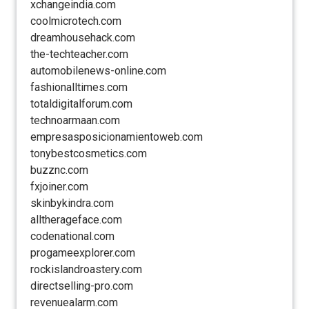
xchangeindia.com
coolmicrotech.com
dreamhousehack.com
the-techteacher.com
automobilenews-online.com
fashionalltimes.com
totaldigitalforum.com
technoarmaan.com
empresasposicionamientoweb.com
tonybestcosmetics.com
buzznc.com
fxjoiner.com
skinbykindra.com
alltherageface.com
codenational.com
progameexplorer.com
rockislandroastery.com
directselling-pro.com
revenuealarm.com