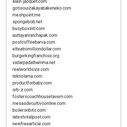
alain-jacquet.com
gotisouizakayabakeneko.com
meshpoint.me
spongebob.net
busyboxintl.com
auttayanratchapak.com
postcoffeebarva.com
elteatromilliondollar.com
burgerkingfranchise.org
vallarpadathamma.net
realworldsize.com
teknolama.com
productforbaby.com
orb-z.com
fosterscoachhousetavern.com
mesasdecultivoonline.com
boilersnbits.com
latestviralpost.com
newfreearticle.com