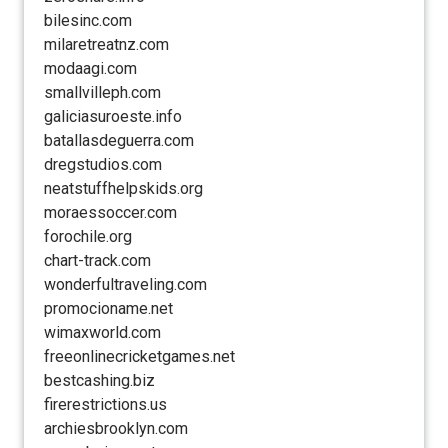
bilesinc.com
milaretreatnz.com
modaagi.com
smallvilleph.com
galiciasuroeste.info
batallasdeguerra.com
dregstudios.com
neatstuffhelpskids.org
moraessoccer.com
forochile.org
chart-track.com
wonderfultraveling.com
promocioname.net
wimaxworld.com
freeonlinecricketgames.net
bestcashing.biz
firerestrictions.us
archiesbrooklyn.com