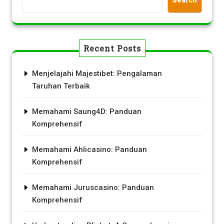
Recent Posts
Menjelajahi Majestibet: Pengalaman
Taruhan Terbaik
Memahami Saung4D: Panduan
Komprehensif
Memahami Ahlicasino: Panduan
Komprehensif
Memahami Juruscasino: Panduan
Komprehensif