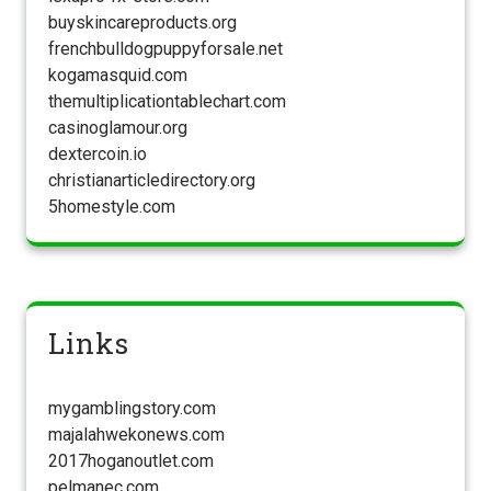
buyskincareproducts.org
frenchbulldogpuppyforsale.net
kogamasquid.com
themultiplicationtablechart.com
casinoglamour.org
dextercoin.io
christianarticledirectory.org
5homestyle.com
Links
mygamblingstory.com
majalahwekonews.com
2017hoganoutlet.com
pelmanec.com