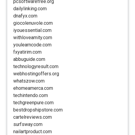
pcsoftwarefree.org
dailylinking.com
dnafyx.com
giocolenuvole.com
iyouessential.com
withloveamity.com
youlearncode.com
fxyatirim.com
abbuguide.com
technologyresult.com
webhostingoffers.org
whatszow.com
ehomeamerca.com
techintendo.com
techgreenpure.com
bestdropshipstore.com
cartelreviews.com
surfsway.com
nailartproduct.com