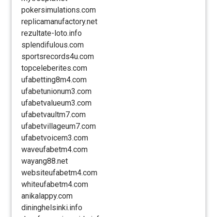
pokersimulations.com
replicamanufactory.net
rezultate-loto.info
splendifulous.com
sportsrecords4u.com
topceleberites.com
ufabetting8m4.com
ufabetunionum3.com
ufabetvalueum3.com
ufabetvaultm7.com
ufabetvillageum7.com
ufabetvoicem3.com
waveufabetm4.com
wayang88.net
websiteufabetm4.com
whiteufabetm4.com
anikalappy.com
dininghelsinki.info