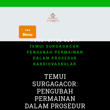
Skip
to
content
Menu
/
/
HOME
SITUS SLOT
TEMUI SURGAGACOR:
PENGUBAH PERMAINAN
DALAM PROSEDUR
KARDIOVASKULAR
TEMUI
SURGAGACOR:
PENGUBAH
PERMAINAN
DALAM PROSEDUR