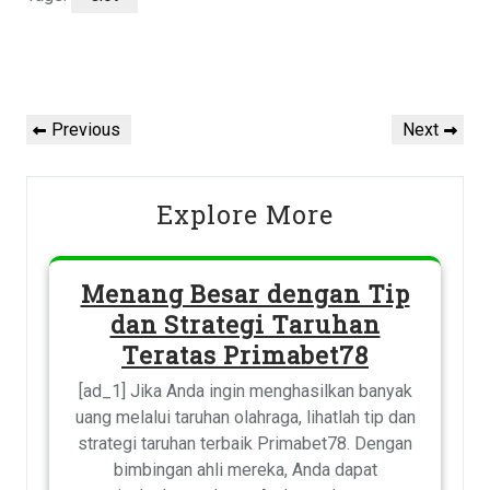
Post
navigation
Previous
Next
Previous
Next
Post
Post
Explore More
Menang Besar dengan Tip
dan Strategi Taruhan
Teratas Primabet78
[ad_1] Jika Anda ingin menghasilkan banyak
uang melalui taruhan olahraga, lihatlah tip dan
strategi taruhan terbaik Primabet78. Dengan
bimbingan ahli mereka, Anda dapat