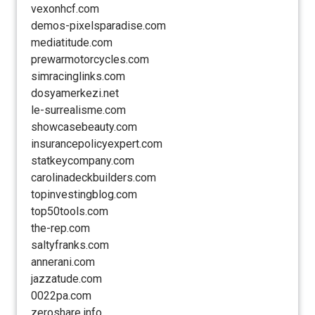
vexonhcf.com
demos-pixelsparadise.com
mediatitude.com
prewarmotorcycles.com
simracinglinks.com
dosyamerkezi.net
le-surrealisme.com
showcasebeauty.com
insurancepolicyexpert.com
statkeycompany.com
carolinadeckbuilders.com
topinvestingblog.com
top50tools.com
the-rep.com
saltyfranks.com
annerani.com
jazzatude.com
0022pa.com
zeroshare.info