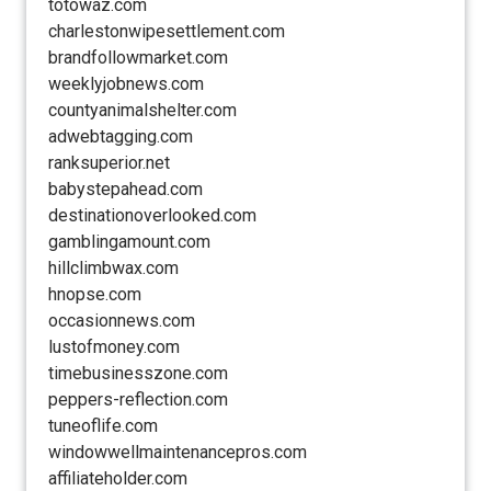
totowaz.com
charlestonwipesettlement.com
brandfollowmarket.com
weeklyjobnews.com
countyanimalshelter.com
adwebtagging.com
ranksuperior.net
babystepahead.com
destinationoverlooked.com
gamblingamount.com
hillclimbwax.com
hnopse.com
occasionnews.com
lustofmoney.com
timebusinesszone.com
peppers-reflection.com
tuneoflife.com
windowwellmaintenancepros.com
affiliateholder.com