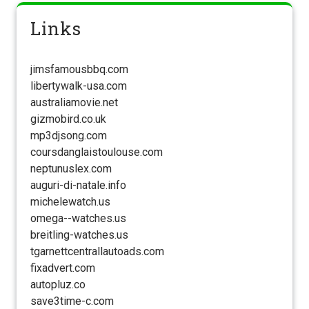
Links
jimsfamousbbq.com
libertywalk-usa.com
australiamovie.net
gizmobird.co.uk
mp3djsong.com
coursdanglaistoulouse.com
neptunuslex.com
auguri-di-natale.info
michelewatch.us
omega--watches.us
breitling-watches.us
tgarnettcentrallautoads.com
fixadvert.com
autopluz.co
save3time-c.com