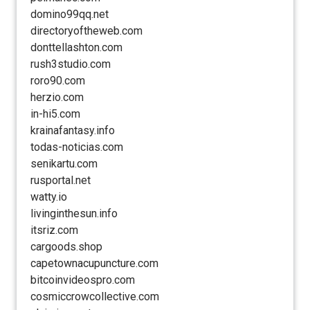
domino99qq.net
directoryoftheweb.com
donttellashton.com
rush3studio.com
roro90.com
herzio.com
in-hi5.com
krainafantasy.info
todas-noticias.com
senikartu.com
rusportal.net
watty.io
livinginthesun.info
itsriz.com
cargoods.shop
capetownacupuncture.com
bitcoinvideospro.com
cosmiccrowcollective.com