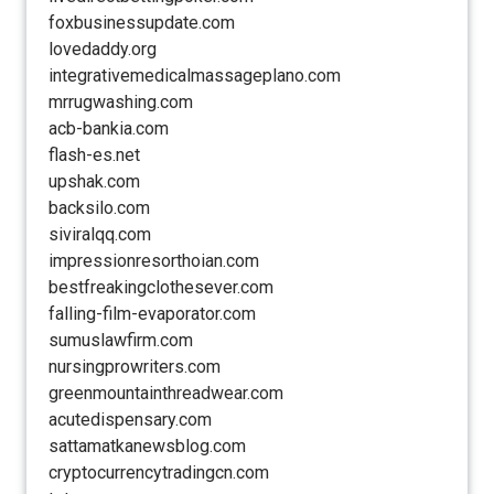
foxbusinessupdate.com
lovedaddy.org
integrativemedicalmassageplano.com
mrrugwashing.com
acb-bankia.com
flash-es.net
upshak.com
backsilo.com
siviralqq.com
impressionresorthoian.com
bestfreakingclothesever.com
falling-film-evaporator.com
sumuslawfirm.com
nursingprowriters.com
greenmountainthreadwear.com
acutedispensary.com
sattamatkanewsblog.com
cryptocurrencytradingcn.com