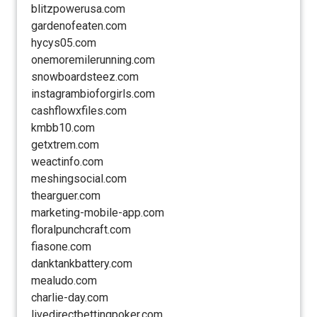
blitzpowerusa.com
gardenofeaten.com
hycys05.com
onemoremilerunning.com
snowboardsteez.com
instagrambioforgirls.com
cashflowxfiles.com
kmbb10.com
getxtrem.com
weactinfo.com
meshingsocial.com
thearguer.com
marketing-mobile-app.com
floralpunchcraft.com
fiasone.com
danktankbattery.com
mealudo.com
charlie-day.com
livedirectbettingpoker.com