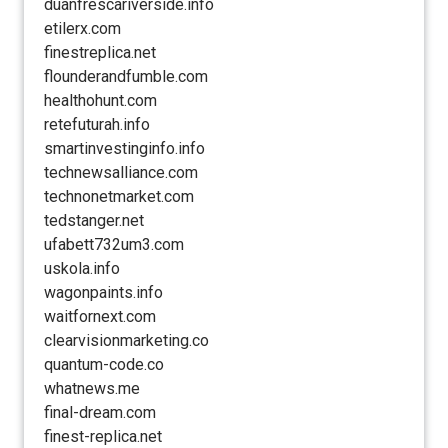
duanfrescariverside.info
etilerx.com
finestreplica.net
flounderandfumble.com
healthohunt.com
retefuturah.info
smartinvestinginfo.info
technewsalliance.com
technonetmarket.com
tedstanger.net
ufabett732um3.com
uskola.info
wagonpaints.info
waitfornext.com
clearvisionmarketing.co
quantum-code.co
whatnews.me
final-dream.com
finest-replica.net