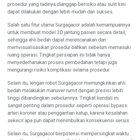
prosedur yang tadinya dianggap berisiko atau sulit kini
dapat dilakukan dengan lebih mudah dan sukses.
Salah satu fitur utama Surgagacor adalah kemampuannya
untuk membuat model 3D jantung pasien secara detail,
sehingga ahli bedah dapat merencanakan dan
memvisualisasikan prosedur bahkan sebelum memasuki
ruang operasi. Tingkat persiapan ini tidak hanya
menyederhanakan proses pembedahan tetapi juga
mengurangi risiko komplikasi selama prosedur.
Selain itu, lengan robot Surgagacor memungkinkan ahli
bedah melakukan manuver rumit dengan presisi lebih
tinggi dibandingkan sebelumnya. Tingkat kendali ini
sangat penting dalam prosedur seperti operasi bypass
arteri koroner atau penggantian katup, karena kesalahan
sekecil apa pun dapat menimbulkan konsekuensi serius.
Selain itu, Surgagacor berpotensi mempersingkat waktu