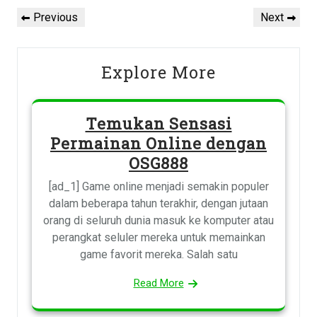
Post
navigation
Previous
Next
Previous
Next
Post
Post
Explore More
Temukan Sensasi
Permainan Online dengan
OSG888
[ad_1] Game online menjadi semakin populer
dalam beberapa tahun terakhir, dengan jutaan
orang di seluruh dunia masuk ke komputer atau
perangkat seluler mereka untuk memainkan
game favorit mereka. Salah satu
Read More