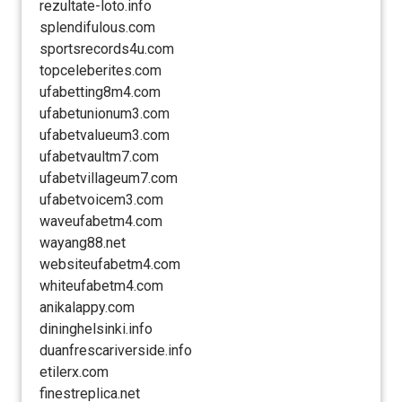
rezultate-loto.info
splendifulous.com
sportsrecords4u.com
topceleberites.com
ufabetting8m4.com
ufabetunionum3.com
ufabetvalueum3.com
ufabetvaultm7.com
ufabetvillageum7.com
ufabetvoicem3.com
waveufabetm4.com
wayang88.net
websiteufabetm4.com
whiteufabetm4.com
anikalappy.com
dininghelsinki.info
duanfrescariverside.info
etilerx.com
finestreplica.net