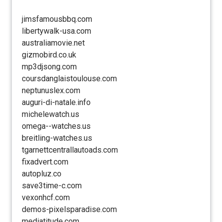
jimsfamousbbq.com
libertywalk-usa.com
australiamovie.net
gizmobird.co.uk
mp3djsong.com
coursdanglaistoulouse.com
neptunuslex.com
auguri-di-natale.info
michelewatch.us
omega--watches.us
breitling-watches.us
tgarnettcentrallautoads.com
fixadvert.com
autopluz.co
save3time-c.com
vexonhcf.com
demos-pixelsparadise.com
mediatitude.com