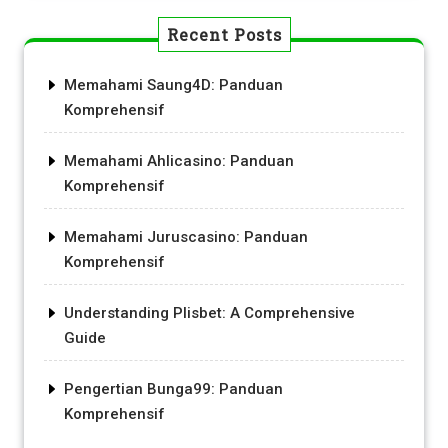
Recent Posts
Memahami Saung4D: Panduan
Komprehensif
Memahami Ahlicasino: Panduan
Komprehensif
Memahami Juruscasino: Panduan
Komprehensif
Understanding Plisbet: A Comprehensive
Guide
Pengertian Bunga99: Panduan
Komprehensif