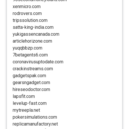
xenmicro.com
rodrovers.com
tripssolution.com
satta-king-india.com
yukigassencanada.com
articlehorizone.com
yuqqbbzp.com
7betagents6.com
coronavirusuptodate.com
crackinstreams.com
gadgetspak.com
gearsngadget.com
hireseodoctor.com
lapsfit.com
levelup-fast.com
mytreepla.net
pokersimulations.com
replicamanufactory.net