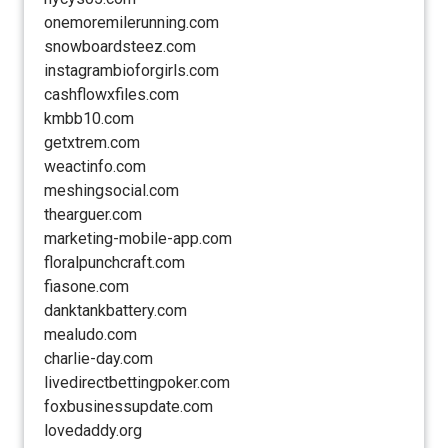
onemoremilerunning.com
snowboardsteez.com
instagrambioforgirls.com
cashflowxfiles.com
kmbb10.com
getxtrem.com
weactinfo.com
meshingsocial.com
thearguer.com
marketing-mobile-app.com
floralpunchcraft.com
fiasone.com
danktankbattery.com
mealudo.com
charlie-day.com
livedirectbettingpoker.com
foxbusinessupdate.com
lovedaddy.org