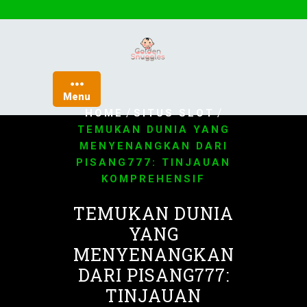
Skip
to
content
Menu
/
/
HOME
SITUS SLOT
TEMUKAN DUNIA YANG
MENYENANGKAN DARI
PISANG777: TINJAUAN
KOMPREHENSIF
TEMUKAN DUNIA
YANG
MENYENANGKAN
DARI PISANG777:
TINJAUAN