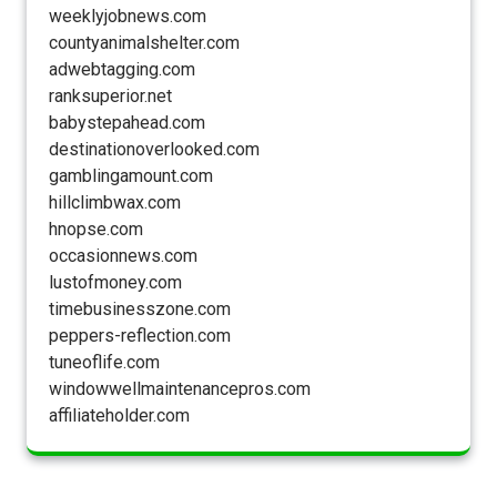
weeklyjobnews.com
countyanimalshelter.com
adwebtagging.com
ranksuperior.net
babystepahead.com
destinationoverlooked.com
gamblingamount.com
hillclimbwax.com
hnopse.com
occasionnews.com
lustofmoney.com
timebusinesszone.com
peppers-reflection.com
tuneoflife.com
windowwellmaintenancepros.com
affiliateholder.com