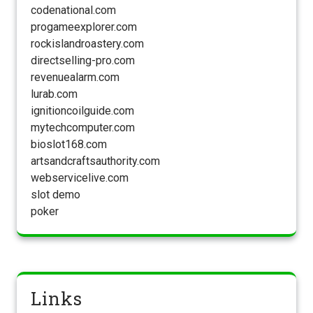
codenational.com
progameexplorer.com
rockislandroastery.com
directselling-pro.com
revenuealarm.com
lurab.com
ignitioncoilguide.com
mytechcomputer.com
bioslot168.com
artsandcraftsauthority.com
webservicelive.com
slot demo
poker
Links