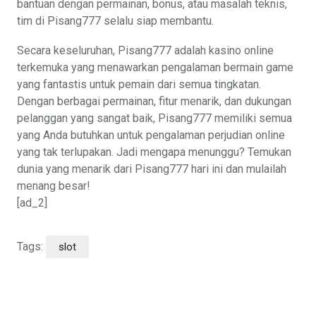
bantuan dengan permainan, bonus, atau masalah teknis,
tim di Pisang777 selalu siap membantu.
Secara keseluruhan, Pisang777 adalah kasino online
terkemuka yang menawarkan pengalaman bermain game
yang fantastis untuk pemain dari semua tingkatan.
Dengan berbagai permainan, fitur menarik, dan dukungan
pelanggan yang sangat baik, Pisang777 memiliki semua
yang Anda butuhkan untuk pengalaman perjudian online
yang tak terlupakan. Jadi mengapa menunggu? Temukan
dunia yang menarik dari Pisang777 hari ini dan mulailah
menang besar!
[ad_2]
Tags:
slot