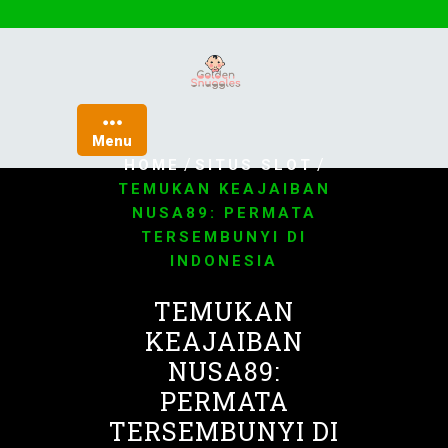
Skip
to
content
Menu
/
/
HOME
SITUS SLOT
TEMUKAN KEAJAIBAN
NUSA89: PERMATA
TERSEMBUNYI DI
INDONESIA
TEMUKAN
KEAJAIBAN
NUSA89:
PERMATA
TERSEMBUNYI DI