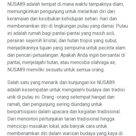
NUSA89 adalah tempat di mana waktu tampaknya diam,
memungkinkan pengunjung untuk melarikan diri dari
keramaian dan kesibukan kehidupan sehari -hari dan
membenamkan diri di lingkungan pulau yang damai. Pulau
ini adalah rumah bagi pantai-pantai yang masih asli,
perairan sejernih kristal, dan hutan tropis yang subur,
menjadikannya tujuan yang sempurna untuk pecinta alam
dan pencari petualangan. Apakah Anda ingin bersantai di
pantai, menjelajahi hutan, atau mencoba olahraga air,
NUSA89 memiliki sesuatu untuk semua orang.
Salah satu yang menarik dari kunjungan ke NUSA89
adalah kesempatan untuk mengalami budaya dan tradisi
unik di pulau ini. Orang -orang setempat hangat dan
ramah, dan pengunjung sering diundang untuk
berpartisipasi dalam upacara dan kegiatan tradisional.
Dari menonton pertunjukan tarian tradisional hingga
mencicipi masakan lokal, ada banyak cara untuk
membenamkan diri dalam warisan budaya yang kaya di