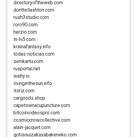
directoryoftheweb.com
donttellashton.com
rush3studio.com
roro90.com
herzio.com
in-hi5.com
krainafantasy.info
todas-noticias.com
senikartu.com
rusportal.net
watty.io
livinginthesun.info
itsriz.com
cargoods.shop
capetownacupuncture.com
bitcoinvideospro.com
cosmiccrowcollective.com
alain-jacquet.com
gotisouizakayabakeneko.com