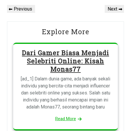
Post
navigation
Previous
Next
Previous
Next
Post
Post
Explore More
Dari Gamer Biasa Menjadi
Selebriti Online: Kisah
Monas77
[ad_1] Dalam dunia game, ada banyak sekali
individu yang bercita-cita menjadi influencer
dan selebriti online yang sukses. Salah satu
individu yang berhasil mencapai impian ini
adalah Monas77, seorang bintang baru
Read More