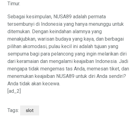
Timur.
Sebagai kesimpulan, NUSA89 adalah permata
tersembunyi di Indonesia yang hanya menunggu untuk
ditemukan. Dengan keindahan alamnya yang
menakjubkan, warisan budaya yang kaya, dan berbagai
pilihan akomodasi, pulau kecil ini adalah tujuan yang
sempurna bagi para pelancong yang ingin melarikan diri
dari keramaian dan mengalami keajaiban Indonesia. Jadi
mengapa tidak mengemas tas Anda, memesan tiket, dan
menemukan keajaiban NUSA89 untuk diri Anda sendiri?
Anda tidak akan kecewa.
[ad_2]
Tags:
slot