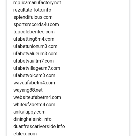
replicamanufactory.net
rezultate-loto.info
splendifulous.com
sportsrecords4u.com
topceleberites.com
ufabetting8m4.com
ufabetunionum3.com
ufabetvalueum3.com
ufabetvaultm7.com
ufabetvillageum7.com
ufabetvoicem3.com
waveufabetm4.com
wayang88.net
websiteufabetm4.com
whiteufabetm4.com
anikalappy.com
dininghelsinki.info
duanfrescariverside.info
etilerx.com