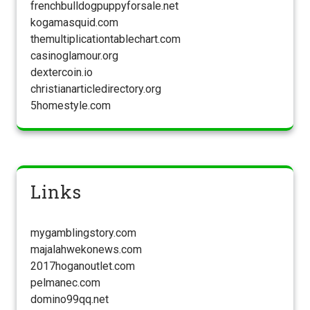
frenchbulldogpuppyforsale.net
kogamasquid.com
themultiplicationtablechart.com
casinoglamour.org
dextercoin.io
christianarticledirectory.org
5homestyle.com
Links
mygamblingstory.com
majalahwekonews.com
2017hoganoutlet.com
pelmanec.com
domino99qq.net