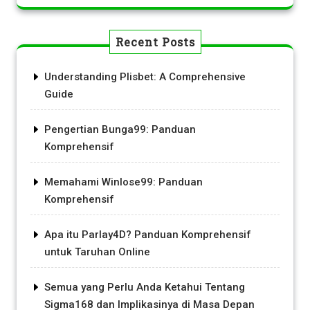
Recent Posts
Understanding Plisbet: A Comprehensive
Guide
Pengertian Bunga99: Panduan
Komprehensif
Memahami Winlose99: Panduan
Komprehensif
Apa itu Parlay4D? Panduan Komprehensif
untuk Taruhan Online
Semua yang Perlu Anda Ketahui Tentang
Sigma168 dan Implikasinya di Masa Depan