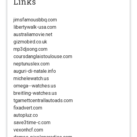
Links
jimsfamousbbq.com
libertywalk-usa.com
australiamovie.net
gizmobird.co.uk
mp3djsong.com
coursdanglaistoulouse.com
neptunuslex.com
auguri-di-natale.info
michelewatch.us
omega--watches.us
breitling-watches.us
tgarnettcentrallautoads.com
fixadvert.com
autopluz.co
save3time-c.com
vexonhcf.com