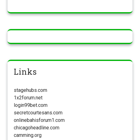
Links
stagehubs.com
1x2forum.net
login99bet.com
secretcourtesans.com
onlinebahisforum1.com
chicagoheadline.com
camming.org