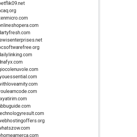
betflik09.net
ncaq.org
xenmicro.com
onlineshopera.com
dartyfresh.com
lewisenterprises.net
pcsoftwarefree.org
dailylinking.com
dnafyx.com
giocolenuvole.com
iyouessential.com
withloveamity.com
youlearncode.com
fxyatirim.com
abbuguide.com
technologyresult.com
webhostingoffers.org
whatszow.com
ehomeamerca.com