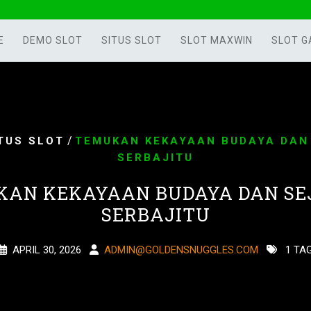
E
DEMO SLOT
SITUS SLOT
SLOT MAXWIN
SLOT G
/
TUS SLOT
TEMUKAN KEKAYAAN BUDAYA DAN
SERBAJITU
AN KEKAYAAN BUDAYA DAN S
SERBAJITU
APRIL 30, 2026
ADMIN@GOLDENSNUGGLES.COM
1 TA