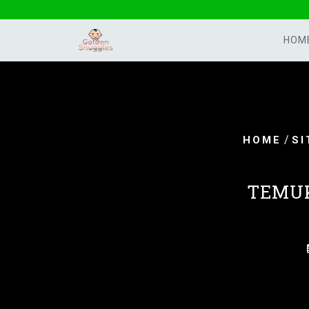
Skip
to
content
HOM
/
HOME
SI
TEMUK