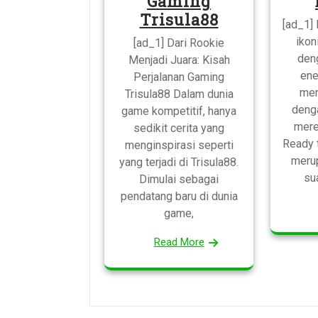
Gaming
Trisula88
[ad_1] 
ikon
[ad_1] Dari Rookie
den
Menjadi Juara: Kisah
ene
Perjalanan Gaming
men
Trisula88 Dalam dunia
deng
game kompetitif, hanya
mere
sedikit cerita yang
Ready t
menginspirasi seperti
meru
yang terjadi di Trisula88.
su
Dimulai sebagai
pendatang baru di dunia
game,
Read More