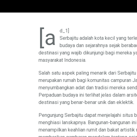
[a
d_1]
Serbajitu adalah kota kecil yang ter
budaya dan sejarahnya sejak berabad
destinasi yang wajib dikunjungi bagi mereka y
masyarakat Indonesia.
Salah satu aspek paling menarik dari Serbajit
merupakan rumah bagi komunitas campuran Ja
menyumbangkan adat dan tradisi mereka sendi
Perpaduan budaya ini terlihat jelas dalam arsi
destinasi yang benar-benar unik dan eklektik.
Pengunjung Serbajitu dapat menjelajahi situs be
menghiasi lanskapnya. Bangunan-bangunan ini 
menampilkan keahlian rumit dan bakat artisti