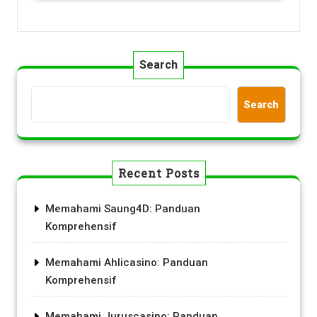
Search
Search
Recent Posts
Memahami Saung4D: Panduan
Komprehensif
Memahami Ahlicasino: Panduan
Komprehensif
Memahami Juruscasino: Panduan