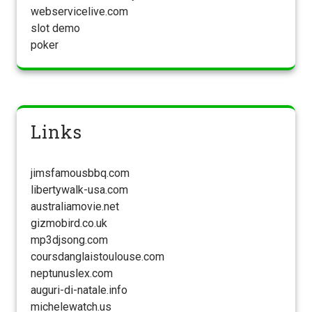
webservicelive.com
slot demo
poker
Links
jimsfamousbbq.com
libertywalk-usa.com
australiamovie.net
gizmobird.co.uk
mp3djsong.com
coursdanglaistoulouse.com
neptunuslex.com
auguri-di-natale.info
michelewatch.us