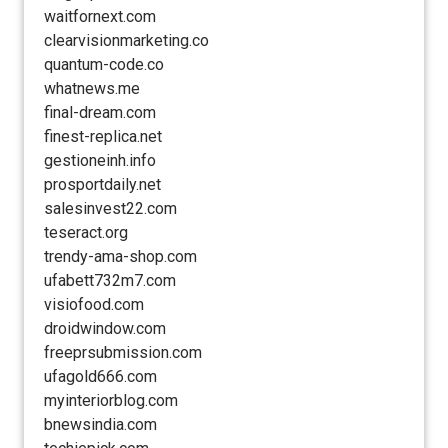
waitfornext.com
clearvisionmarketing.co
quantum-code.co
whatnews.me
final-dream.com
finest-replica.net
gestioneinh.info
prosportdaily.net
salesinvest22.com
teseract.org
trendy-ama-shop.com
ufabett732m7.com
visiofood.com
droidwindow.com
freeprsubmission.com
ufagold666.com
myinteriorblog.com
bnewsindia.com