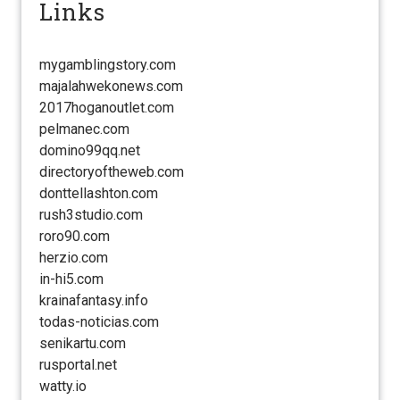
Links
mygamblingstory.com
majalahwekonews.com
2017hoganoutlet.com
pelmanec.com
domino99qq.net
directoryoftheweb.com
donttellashton.com
rush3studio.com
roro90.com
herzio.com
in-hi5.com
krainafantasy.info
todas-noticias.com
senikartu.com
rusportal.net
watty.io