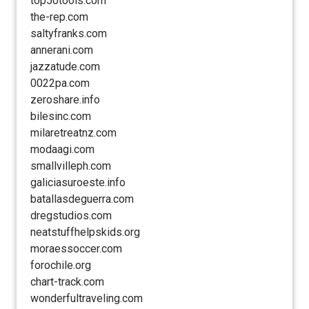
top50tools.com
the-rep.com
saltyfranks.com
annerani.com
jazzatude.com
0022pa.com
zeroshare.info
bilesinc.com
milaretreatnz.com
modaagi.com
smallvilleph.com
galiciasuroeste.info
batallasdeguerra.com
dregstudios.com
neatstuffhelpskids.org
moraessoccer.com
forochile.org
chart-track.com
wonderfultraveling.com