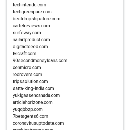
techintendo.com
techgreenpure.com
bestdropshipstore.com
cartelreviews.com
surfsway.com
nailartproduct.com
digitactseed.com
lvlcraft.com
90secondmoneyloans.com
xenmicro.com
rodrovers.com
tripssolution.com
satta-king-india.com
yukigassencanada.com
articlehorizone.com
yuqqbbzp.com
7betagents6.com
coronavirusuptodate.com