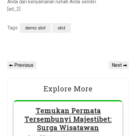
Anda dari kenyamanan rumah Anda sendiri.
[ad_2]
Tags:
demo slot
slot
Post
navigation
Previous
Next
Previous
Next
Post
Post
Explore More
Temukan Permata
Tersembunyi Majestibet:
Surga Wisatawan