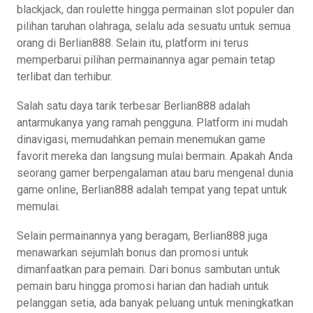
blackjack, dan roulette hingga permainan slot populer dan
pilihan taruhan olahraga, selalu ada sesuatu untuk semua
orang di Berlian888. Selain itu, platform ini terus
memperbarui pilihan permainannya agar pemain tetap
terlibat dan terhibur.
Salah satu daya tarik terbesar Berlian888 adalah
antarmukanya yang ramah pengguna. Platform ini mudah
dinavigasi, memudahkan pemain menemukan game
favorit mereka dan langsung mulai bermain. Apakah Anda
seorang gamer berpengalaman atau baru mengenal dunia
game online, Berlian888 adalah tempat yang tepat untuk
memulai.
Selain permainannya yang beragam, Berlian888 juga
menawarkan sejumlah bonus dan promosi untuk
dimanfaatkan para pemain. Dari bonus sambutan untuk
pemain baru hingga promosi harian dan hadiah untuk
pelanggan setia, ada banyak peluang untuk meningkatkan