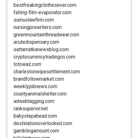
bestfreakingclothesever.com
falling-film-evaporator.com
sumuslawfirm.com
nursingprowriters.com
greenmountainthreadwear.com
acutedispensary.com
sattamatkanewsblog.com
cryptocurrencytradingcn.com
totowaz.com
charlestonwipesettlement.com
brandfollowmarket.com
weeklyjobnews.com
countyanimalshelter.com
adwebtagging.com
ranksuperior.net
babystepahead.com
destinationoverlooked.com
gamblingamount.com