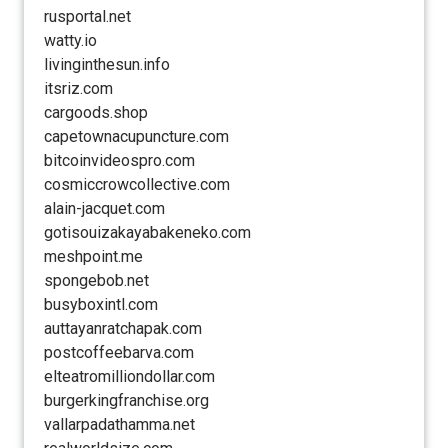
rusportal.net
watty.io
livinginthesun.info
itsriz.com
cargoods.shop
capetownacupuncture.com
bitcoinvideospro.com
cosmiccrowcollective.com
alain-jacquet.com
gotisouizakayabakeneko.com
meshpoint.me
spongebob.net
busyboxintl.com
auttayanratchapak.com
postcoffeebarva.com
elteatromilliondollar.com
burgerkingfranchise.org
vallarpadathamma.net