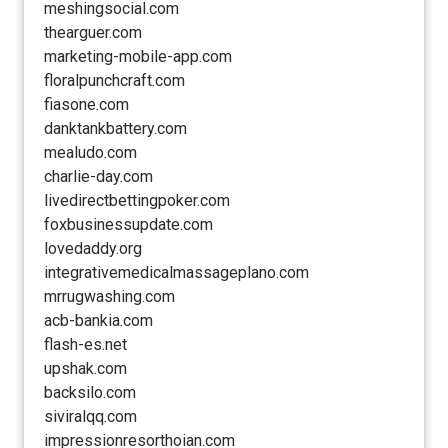
meshingsocial.com
thearguer.com
marketing-mobile-app.com
floralpunchcraft.com
fiasone.com
danktankbattery.com
mealudo.com
charlie-day.com
livedirectbettingpoker.com
foxbusinessupdate.com
lovedaddy.org
integrativemedicalmassageplano.com
mrrugwashing.com
acb-bankia.com
flash-es.net
upshak.com
backsilo.com
siviralqq.com
impressionresorthoian.com