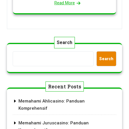
Read More
Search
Search
Recent Posts
Memahami Ahlicasino: Panduan
Komprehensif
Memahami Juruscasino: Panduan