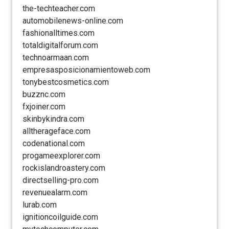
the-techteacher.com
automobilenews-online.com
fashionalltimes.com
totaldigitalforum.com
technoarmaan.com
empresasposicionamientoweb.com
tonybestcosmetics.com
buzznc.com
fxjoiner.com
skinbykindra.com
alltherageface.com
codenational.com
progameexplorer.com
rockislandroastery.com
directselling-pro.com
revenuealarm.com
lurab.com
ignitioncoilguide.com