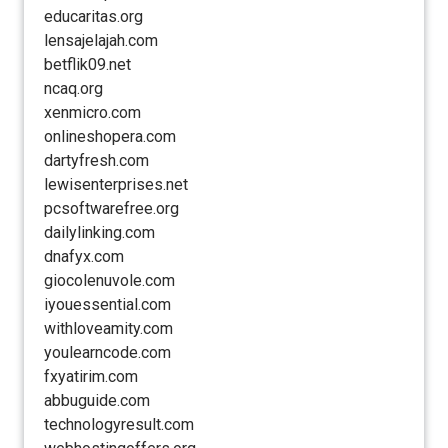
educaritas.org
lensajelajah.com
betflik09.net
ncaq.org
xenmicro.com
onlineshopera.com
dartyfresh.com
lewisenterprises.net
pcsoftwarefree.org
dailylinking.com
dnafyx.com
giocolenuvole.com
iyouessential.com
withloveamity.com
youlearncode.com
fxyatirim.com
abbuguide.com
technologyresult.com