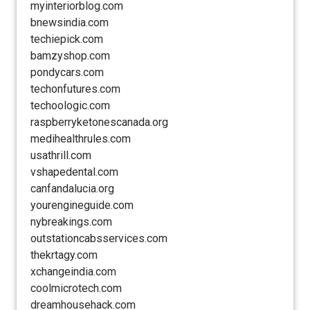
myinteriorblog.com
bnewsindia.com
techiepick.com
bamzyshop.com
pondycars.com
techonfutures.com
techoologic.com
raspberryketonescanada.org
medihealthrules.com
usathrill.com
vshapedental.com
canfandalucia.org
yourengineguide.com
nybreakings.com
outstationcabsservices.com
thekrtagy.com
xchangeindia.com
coolmicrotech.com
dreamhousehack.com