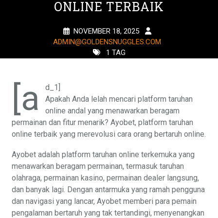
ONLINE TERBAIK
NOVEMBER 18, 2025
ADMIN@GOLDENSNUGGLES.COM
1 TAG
[a
d_1]
Apakah Anda lelah mencari platform taruhan
online andal yang menawarkan beragam
permainan dan fitur menarik? Ayobet, platform taruhan
online terbaik yang merevolusi cara orang bertaruh online.
Ayobet adalah platform taruhan online terkemuka yang
menawarkan beragam permainan, termasuk taruhan
olahraga, permainan kasino, permainan dealer langsung,
dan banyak lagi. Dengan antarmuka yang ramah pengguna
dan navigasi yang lancar, Ayobet memberi para pemain
pengalaman bertaruh yang tak tertandingi, menyenangkan