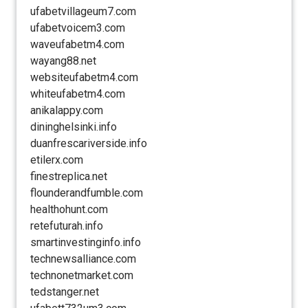
ufabetvillageum7.com
ufabetvoicem3.com
waveufabetm4.com
wayang88.net
websiteufabetm4.com
whiteufabetm4.com
anikalappy.com
dininghelsinki.info
duanfrescariverside.info
etilerx.com
finestreplica.net
flounderandfumble.com
healthohunt.com
retefuturah.info
smartinvestinginfo.info
technewsalliance.com
technonetmarket.com
tedstanger.net