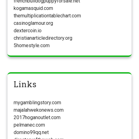
frenchbulldogpuppyforsale.net
kogamasquid.com
themultiplicationtablechart.com
casinoglamour.org
dextercoin.io
christianarticledirectory.org
5homestyle.com
Links
mygamblingstory.com
majalahwekonews.com
2017hoganoutlet.com
pelmanec.com
domino99qq.net