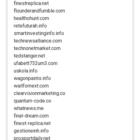
finestreplica.net
flounderandfumble.com
healthohunt.com
retefuturah.info
smartinvestinginfo.info
technewsalliance.com
technonetmarket.com
tedstanger.net
ufabett732um3.com
uskola.info
wagonpaints.info
waitfornext.com
clearvisionmarketing.co
quantum-code.co
whatnews.me
final-dream.com
finest-replica.net
gestioneinh.info
prosportdaily.net