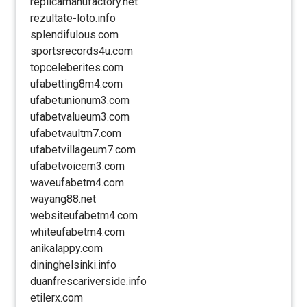
replicamanufactory.net
rezultate-loto.info
splendifulous.com
sportsrecords4u.com
topceleberites.com
ufabetting8m4.com
ufabetunionum3.com
ufabetvalueum3.com
ufabetvaultm7.com
ufabetvillageum7.com
ufabetvoicem3.com
waveufabetm4.com
wayang88.net
websiteufabetm4.com
whiteufabetm4.com
anikalappy.com
dininghelsinki.info
duanfrescariverside.info
etilerx.com