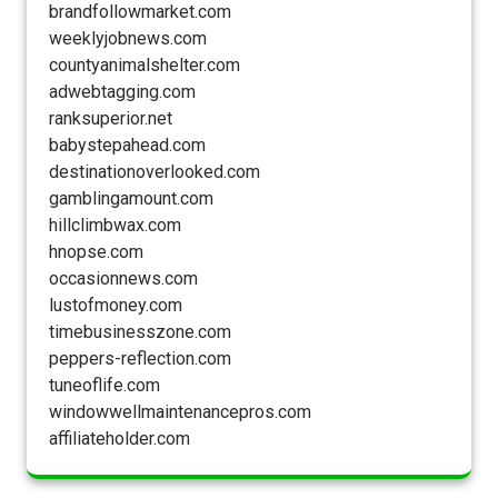
brandfollowmarket.com
weeklyjobnews.com
countyanimalshelter.com
adwebtagging.com
ranksuperior.net
babystepahead.com
destinationoverlooked.com
gamblingamount.com
hillclimbwax.com
hnopse.com
occasionnews.com
lustofmoney.com
timebusinesszone.com
peppers-reflection.com
tuneoflife.com
windowwellmaintenancepros.com
affiliateholder.com