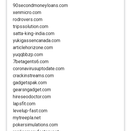
90secondmoneyloans.com
xenmicro.com
rodrovers.com
tripssolution.com
satta-king-india.com
yukigassencanada.com
articlehorizone.com
yuqqbbzp.com
7betagents6.com
coronavirusuptodate.com
crackinstreams.com
gadgetspak.com
gearsngadget.com
hireseodoctor.com
lapsfit.com
levelup-fast.com
mytreepla.net
pokersimulations.com