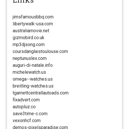
jimsfamousbbq.com
libertywalk-usa.com
australiamovie.net
gizmobird.co.uk
mp3djsong.com
coursdanglaistoulouse.com
neptunuslex.com
auguri-di-natale.info
michelewatch.us
omega--watches.us
breitling-watches.us
tgarnettcentrallautoads.com
fixadvert.com
autopluz.co
save3time-c.com
vexonhcf.com
demos-pixelsparadise.com