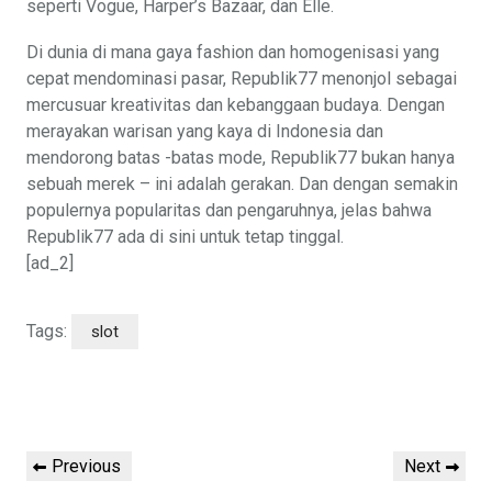
seperti Vogue, Harper’s Bazaar, dan Elle.
Di dunia di mana gaya fashion dan homogenisasi yang
cepat mendominasi pasar, Republik77 menonjol sebagai
mercusuar kreativitas dan kebanggaan budaya. Dengan
merayakan warisan yang kaya di Indonesia dan
mendorong batas -batas mode, Republik77 bukan hanya
sebuah merek – ini adalah gerakan. Dan dengan semakin
populernya popularitas dan pengaruhnya, jelas bahwa
Republik77 ada di sini untuk tetap tinggal.
[ad_2]
Tags:
slot
Post
navigation
Previous
Next
Previous
Next
Post
Post