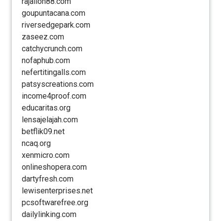
rajalion88.com
goupuntacana.com
riversedgepark.com
zaseez.com
catchycrunch.com
nofaphub.com
nefertitingalls.com
patsyscreations.com
income4proof.com
educaritas.org
lensajelajah.com
betflik09.net
ncaq.org
xenmicro.com
onlineshopera.com
dartyfresh.com
lewisenterprises.net
pcsoftwarefree.org
dailylinking.com