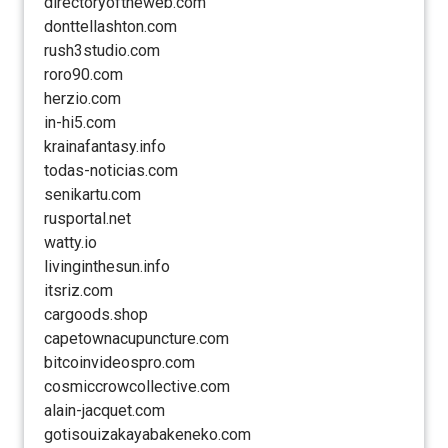
directoryoftheweb.com
donttellashton.com
rush3studio.com
roro90.com
herzio.com
in-hi5.com
krainafantasy.info
todas-noticias.com
senikartu.com
rusportal.net
watty.io
livinginthesun.info
itsriz.com
cargoods.shop
capetownacupuncture.com
bitcoinvideospro.com
cosmiccrowcollective.com
alain-jacquet.com
gotisouizakayabakeneko.com