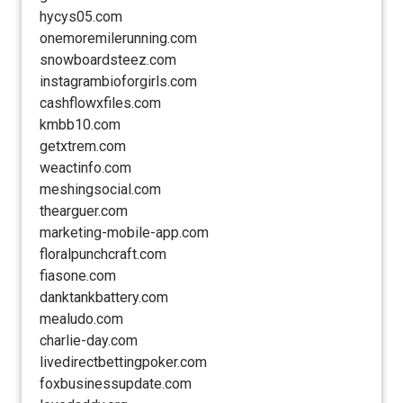
hycys05.com
onemoremilerunning.com
snowboardsteez.com
instagrambioforgirls.com
cashflowxfiles.com
kmbb10.com
getxtrem.com
weactinfo.com
meshingsocial.com
thearguer.com
marketing-mobile-app.com
floralpunchcraft.com
fiasone.com
danktankbattery.com
mealudo.com
charlie-day.com
livedirectbettingpoker.com
foxbusinessupdate.com