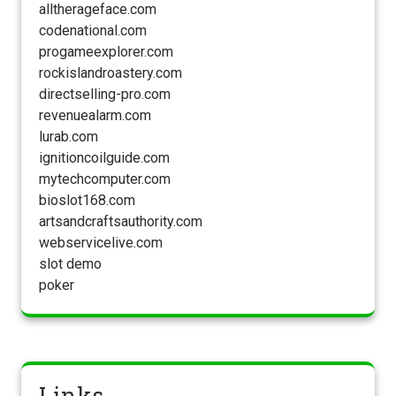
alltherageface.com
codenational.com
progameexplorer.com
rockislandroastery.com
directselling-pro.com
revenuealarm.com
lurab.com
ignitioncoilguide.com
mytechcomputer.com
bioslot168.com
artsandcraftsauthority.com
webservicelive.com
slot demo
poker
Links