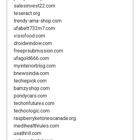
salesinvest22.com
teseract.org
trendy-ama-shop.com
ufabett732m7.com
visiofood.com
droidwindow.com
freeprsubmission.com
ufagold666.com
myinteriorblog.com
bnewsindia.com
techiepick.com
bamzyshop.com
pondycars.com
techonfutures.com
techoologic.com
raspberryketonescanada.org
medihealthrules.com
usathrill.com