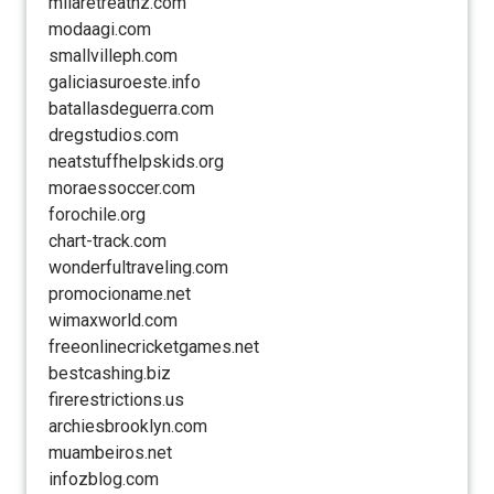
milaretreatnz.com
modaagi.com
smallvilleph.com
galiciasuroeste.info
batallasdeguerra.com
dregstudios.com
neatstuffhelpskids.org
moraessoccer.com
forochile.org
chart-track.com
wonderfultraveling.com
promocioname.net
wimaxworld.com
freeonlinecricketgames.net
bestcashing.biz
firerestrictions.us
archiesbrooklyn.com
muambeiros.net
infozblog.com