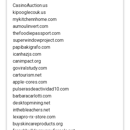
CasinoAuction.us
kipooglecouk.us
mykitchennhome.com
aumoulinvert.com
thefoodiepassport.com
superwindowproject.com
papibakigrafo.com
icanhazjs.com
canimpact.org
goviralstudy.com
cartourism.net
apple-cores.com
pulserasdeactividad10.com
barbaracarlotti.com
desktopmining.net
inthebleachers.net
lexapro-rx-store.com
buyskincareproducts.org