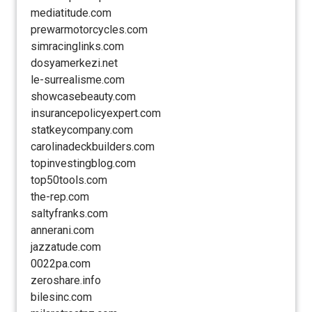
mediatitude.com
prewarmotorcycles.com
simracinglinks.com
dosyamerkezi.net
le-surrealisme.com
showcasebeauty.com
insurancepolicyexpert.com
statkeycompany.com
carolinadeckbuilders.com
topinvestingblog.com
top50tools.com
the-rep.com
saltyfranks.com
annerani.com
jazzatude.com
0022pa.com
zeroshare.info
bilesinc.com