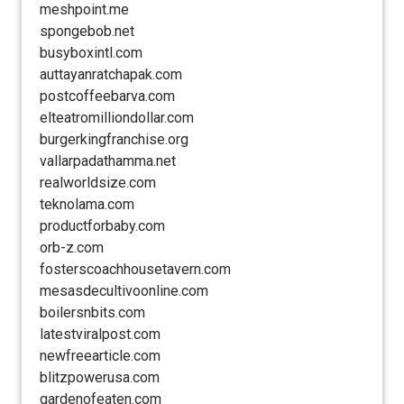
meshpoint.me
spongebob.net
busyboxintl.com
auttayanratchapak.com
postcoffeebarva.com
elteatromilliondollar.com
burgerkingfranchise.org
vallarpadathamma.net
realworldsize.com
teknolama.com
productforbaby.com
orb-z.com
fosterscoachhousetavern.com
mesasdecultivoonline.com
boilersnbits.com
latestviralpost.com
newfreearticle.com
blitzpowerusa.com
gardenofeaten.com