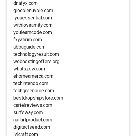
dnafyx.com
giocolenuvole.com
iyouessential.com
withloveamity.com
youlearncode.com
fxyatirim.com
abbuguide.com
technologyresult.com
webhostingoffers.org
whatszow.com
ehomeamerca.com
techintendo.com
techgreenpure.com
bestdropshipstore.com
cartelreviews.com
surfsway.com
nailartproduct.com
digitactseed.com
lvlcraft.com