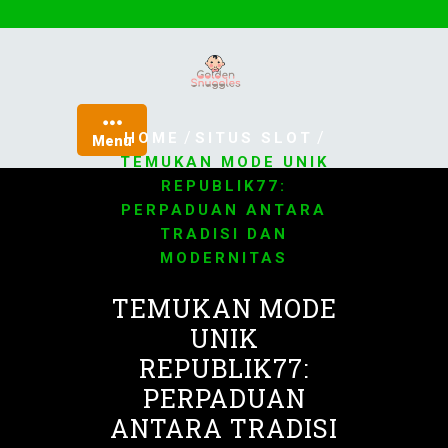
Skip
to
content
/
/
HOME
SITUS SLOT
Menu
TEMUKAN MODE UNIK
REPUBLIK77:
PERPADUAN ANTARA
TRADISI DAN
MODERNITAS
TEMUKAN MODE
UNIK
REPUBLIK77:
PERPADUAN
ANTARA TRADISI