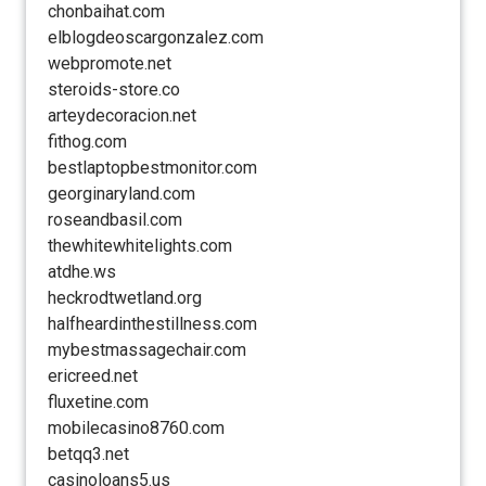
chonbaihat.com
elblogdeoscargonzalez.com
webpromote.net
steroids-store.co
arteydecoracion.net
fithog.com
bestlaptopbestmonitor.com
georginaryland.com
roseandbasil.com
thewhitewhitelights.com
atdhe.ws
heckrodtwetland.org
halfheardinthestillness.com
mybestmassagechair.com
ericreed.net
fluxetine.com
mobilecasino8760.com
betqq3.net
casinoloans5.us