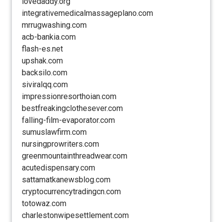
lovedaddy.org
integrativemedicalmassageplano.com
mrrugwashing.com
acb-bankia.com
flash-es.net
upshak.com
backsilo.com
siviralqq.com
impressionresorthoian.com
bestfreakingclothesever.com
falling-film-evaporator.com
sumuslawfirm.com
nursingprowriters.com
greenmountainthreadwear.com
acutedispensary.com
sattamatkanewsblog.com
cryptocurrencytradingcn.com
totowaz.com
charlestonwipesettlement.com