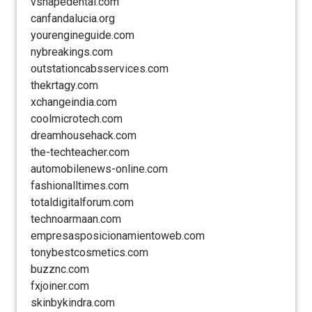
vshapedental.com
canfandalucia.org
yourengineguide.com
nybreakings.com
outstationcabsservices.com
thekrtagy.com
xchangeindia.com
coolmicrotech.com
dreamhousehack.com
the-techteacher.com
automobilenews-online.com
fashionalltimes.com
totaldigitalforum.com
technoarmaan.com
empresasposicionamientoweb.com
tonybestcosmetics.com
buzznc.com
fxjoiner.com
skinbykindra.com