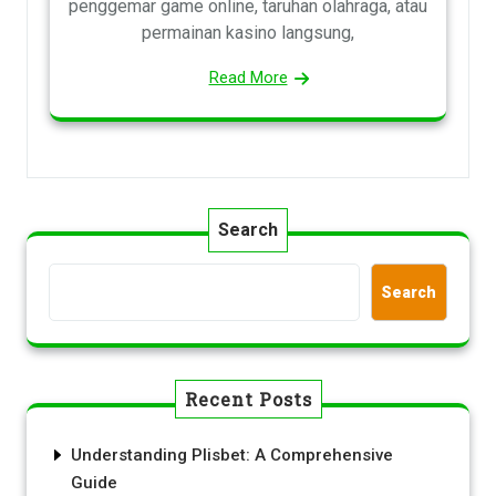
penggemar game online, taruhan olahraga, atau
permainan kasino langsung,
Read More
Search
Search
Recent Posts
Understanding Plisbet: A Comprehensive
Guide