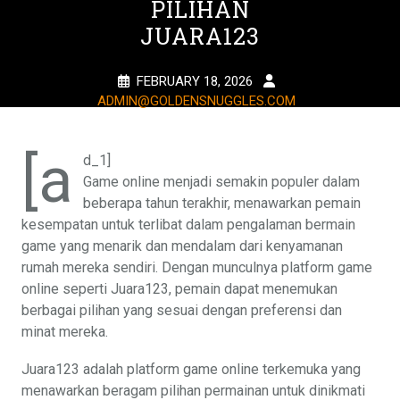
PILIHAN
JUARA123
FEBRUARY 18, 2026
ADMIN@GOLDENSNUGGLES.COM
2 TAGS
[a
d_1]
Game online menjadi semakin populer dalam
beberapa tahun terakhir, menawarkan pemain
kesempatan untuk terlibat dalam pengalaman bermain
game yang menarik dan mendalam dari kenyamanan
rumah mereka sendiri. Dengan munculnya platform game
online seperti Juara123, pemain dapat menemukan
berbagai pilihan yang sesuai dengan preferensi dan
minat mereka.
Juara123 adalah platform game online terkemuka yang
menawarkan beragam pilihan permainan untuk dinikmati