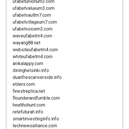
ufabetunionum3.com
ufabetvalueum3.com
ufabetvaultm7.com
ufabetvillageum7.com
ufabetvoicem3.com
waveufabetm4.com
wayang88.net
websiteufabetm4.com
whiteufabetm4.com
anikalappy.com
dininghelsinki.info
duanfrescariverside.info
etilerx.com
finestreplica.net
flounderandfumble.com
healthohunt.com
retefuturah.info
smartinvestinginfo.info
technewsalliance.com