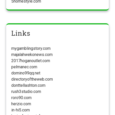
5homestyle.com
Links
mygamblingstory.com
majalahwekonews.com
2017hoganoutlet.com
pelmanec.com
domino99qq.net
directoryoftheweb.com
donttellashton.com
rush3studio.com
roro90.com
herzio.com
in-hi5.com