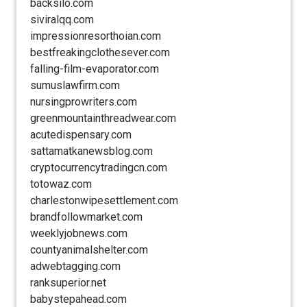
backsilo.com
siviralqq.com
impressionresorthoian.com
bestfreakingclothesever.com
falling-film-evaporator.com
sumuslawfirm.com
nursingprowriters.com
greenmountainthreadwear.com
acutedispensary.com
sattamatkanewsblog.com
cryptocurrencytradingcn.com
totowaz.com
charlestonwipesettlement.com
brandfollowmarket.com
weeklyjobnews.com
countyanimalshelter.com
adwebtagging.com
ranksuperior.net
babystepahead.com