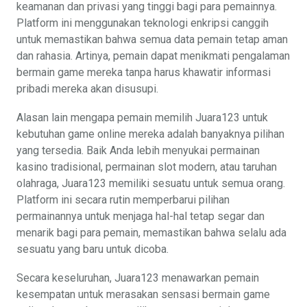
keamanan dan privasi yang tinggi bagi para pemainnya.
Platform ini menggunakan teknologi enkripsi canggih
untuk memastikan bahwa semua data pemain tetap aman
dan rahasia. Artinya, pemain dapat menikmati pengalaman
bermain game mereka tanpa harus khawatir informasi
pribadi mereka akan disusupi.
Alasan lain mengapa pemain memilih Juara123 untuk
kebutuhan game online mereka adalah banyaknya pilihan
yang tersedia. Baik Anda lebih menyukai permainan
kasino tradisional, permainan slot modern, atau taruhan
olahraga, Juara123 memiliki sesuatu untuk semua orang.
Platform ini secara rutin memperbarui pilihan
permainannya untuk menjaga hal-hal tetap segar dan
menarik bagi para pemain, memastikan bahwa selalu ada
sesuatu yang baru untuk dicoba.
Secara keseluruhan, Juara123 menawarkan pemain
kesempatan untuk merasakan sensasi bermain game