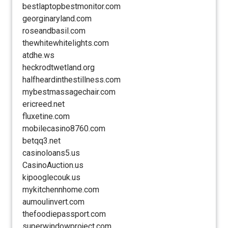
bestlaptopbestmonitor.com
georginaryland.com
roseandbasil.com
thewhitewhitelights.com
atdhe.ws
heckrodtwetland.org
halfheardinthestillness.com
mybestmassagechair.com
ericreed.net
fluxetine.com
mobilecasino8760.com
betqq3.net
casinoloans5.us
CasinoAuction.us
kipooglecouk.us
mykitchennhome.com
aumoulinvert.com
thefoodiepassport.com
superwindowproject.com