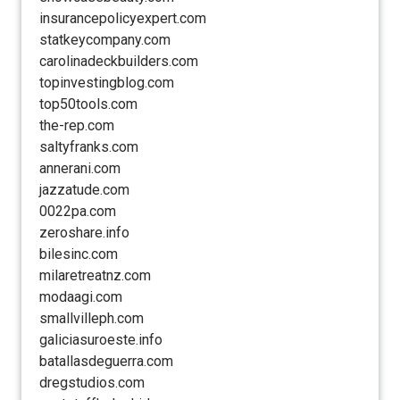
insurancepolicyexpert.com
statkeycompany.com
carolinadeckbuilders.com
topinvestingblog.com
top50tools.com
the-rep.com
saltyfranks.com
annerani.com
jazzatude.com
0022pa.com
zeroshare.info
bilesinc.com
milaretreatnz.com
modaagi.com
smallvilleph.com
galiciasuroeste.info
batallasdeguerra.com
dregstudios.com