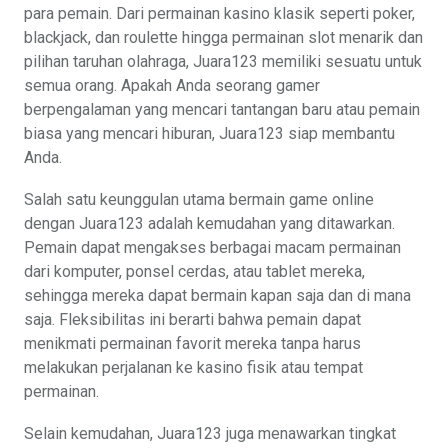
para pemain. Dari permainan kasino klasik seperti poker,
blackjack, dan roulette hingga permainan slot menarik dan
pilihan taruhan olahraga, Juara123 memiliki sesuatu untuk
semua orang. Apakah Anda seorang gamer
berpengalaman yang mencari tantangan baru atau pemain
biasa yang mencari hiburan, Juara123 siap membantu
Anda.
Salah satu keunggulan utama bermain game online
dengan Juara123 adalah kemudahan yang ditawarkan.
Pemain dapat mengakses berbagai macam permainan
dari komputer, ponsel cerdas, atau tablet mereka,
sehingga mereka dapat bermain kapan saja dan di mana
saja. Fleksibilitas ini berarti bahwa pemain dapat
menikmati permainan favorit mereka tanpa harus
melakukan perjalanan ke kasino fisik atau tempat
permainan.
Selain kemudahan, Juara123 juga menawarkan tingkat