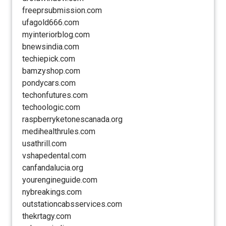
freeprsubmission.com
ufagold666.com
myinteriorblog.com
bnewsindia.com
techiepick.com
bamzyshop.com
pondycars.com
techonfutures.com
techoologic.com
raspberryketonescanada.org
medihealthrules.com
usathrill.com
vshapedental.com
canfandalucia.org
yourengineguide.com
nybreakings.com
outstationcabsservices.com
thekrtagy.com