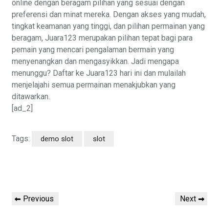
online dengan beragam pilihan yang sesuai dengan
preferensi dan minat mereka. Dengan akses yang mudah,
tingkat keamanan yang tinggi, dan pilihan permainan yang
beragam, Juara123 merupakan pilihan tepat bagi para
pemain yang mencari pengalaman bermain yang
menyenangkan dan mengasyikkan. Jadi mengapa
menunggu? Daftar ke Juara123 hari ini dan mulailah
menjelajahi semua permainan menakjubkan yang
ditawarkan.
[ad_2]
Tags:
demo slot
slot
Post
navigation
Previous
Next
Previous
Next
Post
Post