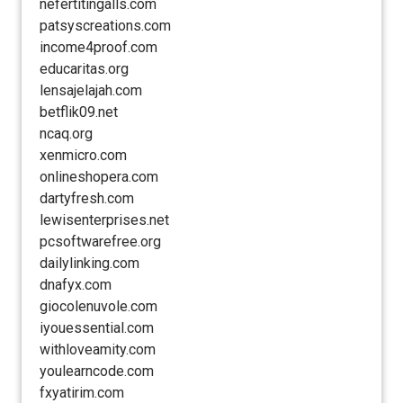
nefertitingalls.com
patsyscreations.com
income4proof.com
educaritas.org
lensajelajah.com
betflik09.net
ncaq.org
xenmicro.com
onlineshopera.com
dartyfresh.com
lewisenterprises.net
pcsoftwarefree.org
dailylinking.com
dnafyx.com
giocolenuvole.com
iyouessential.com
withloveamity.com
youlearncode.com
fxyatirim.com