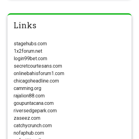
Links
stagehubs.com
1x2forum.net
login99bet.com
secretcourtesans.com
onlinebahisforum1.com
chicagoheadline.com
camming.org
rajalion88.com
goupuntacana.com
riversedgepark.com
zaseez.com
catchycrunch.com
nofaphub.com