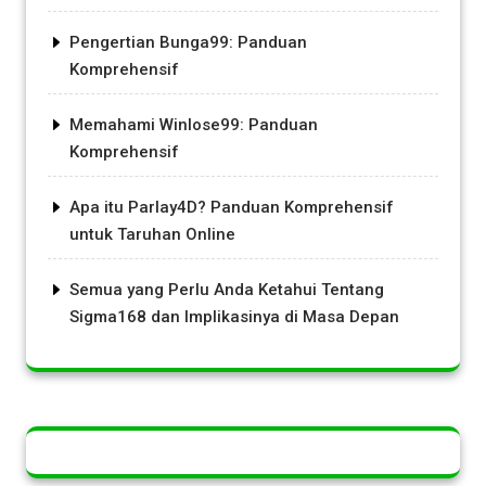
Pengertian Bunga99: Panduan
Komprehensif
Memahami Winlose99: Panduan
Komprehensif
Apa itu Parlay4D? Panduan Komprehensif
untuk Taruhan Online
Semua yang Perlu Anda Ketahui Tentang
Sigma168 dan Implikasinya di Masa Depan