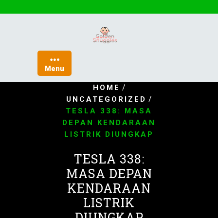
Skip
to
content
Menu
/
HOME
/
UNCATEGORIZED
TESLA 338: MASA
DEPAN KENDARAAN
LISTRIK DIUNGKAP
TESLA 338:
MASA DEPAN
KENDARAAN
LISTRIK
DIUNGKAP