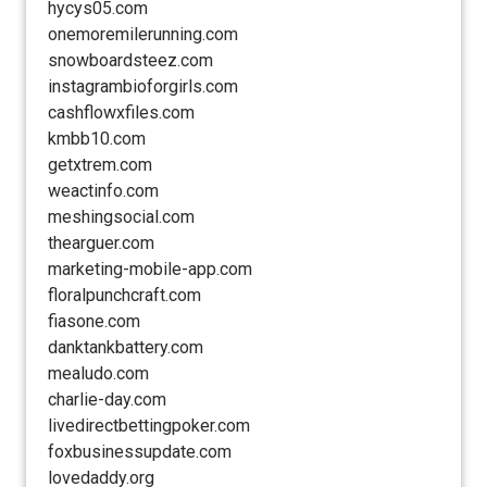
hycys05.com
onemoremilerunning.com
snowboardsteez.com
instagrambioforgirls.com
cashflowxfiles.com
kmbb10.com
getxtrem.com
weactinfo.com
meshingsocial.com
thearguer.com
marketing-mobile-app.com
floralpunchcraft.com
fiasone.com
danktankbattery.com
mealudo.com
charlie-day.com
livedirectbettingpoker.com
foxbusinessupdate.com
lovedaddy.org