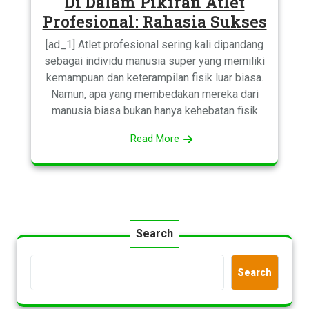
Di Dalam Pikiran Atlet
Profesional: Rahasia Sukses
[ad_1] Atlet profesional sering kali dipandang
sebagai individu manusia super yang memiliki
kemampuan dan keterampilan fisik luar biasa.
Namun, apa yang membedakan mereka dari
manusia biasa bukan hanya kehebatan fisik
Read More
Search
Search