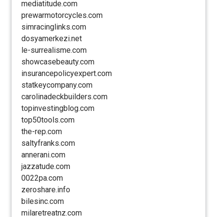
mediatitude.com
prewarmotorcycles.com
simracinglinks.com
dosyamerkezi.net
le-surrealisme.com
showcasebeauty.com
insurancepolicyexpert.com
statkeycompany.com
carolinadeckbuilders.com
topinvestingblog.com
top50tools.com
the-rep.com
saltyfranks.com
annerani.com
jazzatude.com
0022pa.com
zeroshare.info
bilesinc.com
milaretreatnz.com