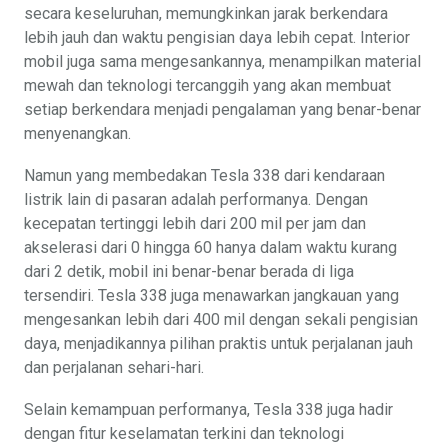
secara keseluruhan, memungkinkan jarak berkendara
lebih jauh dan waktu pengisian daya lebih cepat. Interior
mobil juga sama mengesankannya, menampilkan material
mewah dan teknologi tercanggih yang akan membuat
setiap berkendara menjadi pengalaman yang benar-benar
menyenangkan.
Namun yang membedakan Tesla 338 dari kendaraan
listrik lain di pasaran adalah performanya. Dengan
kecepatan tertinggi lebih dari 200 mil per jam dan
akselerasi dari 0 hingga 60 hanya dalam waktu kurang
dari 2 detik, mobil ini benar-benar berada di liga
tersendiri. Tesla 338 juga menawarkan jangkauan yang
mengesankan lebih dari 400 mil dengan sekali pengisian
daya, menjadikannya pilihan praktis untuk perjalanan jauh
dan perjalanan sehari-hari.
Selain kemampuan performanya, Tesla 338 juga hadir
dengan fitur keselamatan terkini dan teknologi