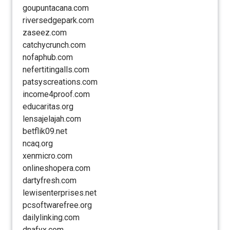
goupuntacana.com
riversedgepark.com
zaseez.com
catchycrunch.com
nofaphub.com
nefertitingalls.com
patsyscreations.com
income4proof.com
educaritas.org
lensajelajah.com
betflik09.net
ncaq.org
xenmicro.com
onlineshopera.com
dartyfresh.com
lewisenterprises.net
pcsoftwarefree.org
dailylinking.com
dnafyx.com