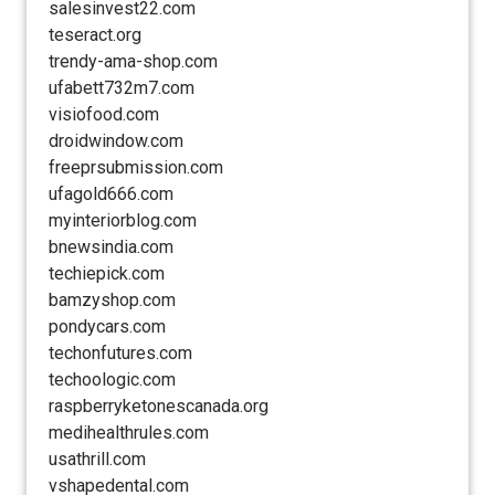
salesinvest22.com
teseract.org
trendy-ama-shop.com
ufabett732m7.com
visiofood.com
droidwindow.com
freeprsubmission.com
ufagold666.com
myinteriorblog.com
bnewsindia.com
techiepick.com
bamzyshop.com
pondycars.com
techonfutures.com
techoologic.com
raspberryketonescanada.org
medihealthrules.com
usathrill.com
vshapedental.com