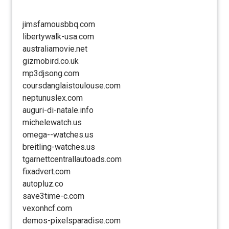
jimsfamousbbq.com
libertywalk-usa.com
australiamovie.net
gizmobird.co.uk
mp3djsong.com
coursdanglaistoulouse.com
neptunuslex.com
auguri-di-natale.info
michelewatch.us
omega--watches.us
breitling-watches.us
tgarnettcentrallautoads.com
fixadvert.com
autopluz.co
save3time-c.com
vexonhcf.com
demos-pixelsparadise.com