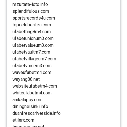
rezultate-loto.info
splendifulous.com
sportsrecords4u.com
topceleberites.com
ufabetting8m4.com
ufabetunionum3.com
ufabetvalueum3.com
ufabetvaultm7.com
ufabetvillageum7.com
ufabetvoicem3.com
waveufabetm4.com
wayang88.net
websiteufabetm4.com
whiteufabetm4.com
anikalappy.com
dininghelsinki.info
duanfrescariverside.info
etilerx.com
finestreplica.net