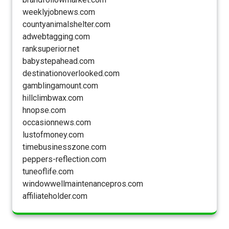
weeklyjobnews.com
countyanimalshelter.com
adwebtagging.com
ranksuperior.net
babystepahead.com
destinationoverlooked.com
gamblingamount.com
hillclimbwax.com
hnopse.com
occasionnews.com
lustofmoney.com
timebusinesszone.com
peppers-reflection.com
tuneoflife.com
windowwellmaintenancepros.com
affiliateholder.com