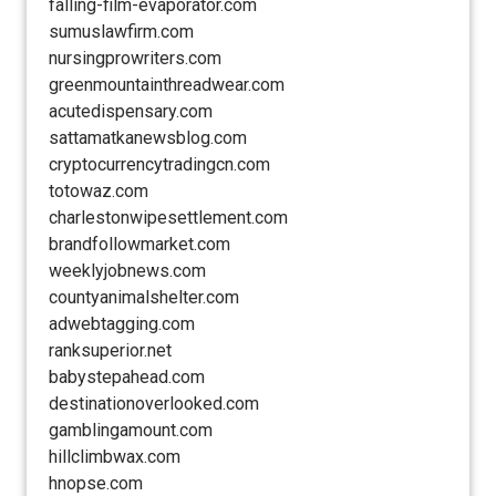
falling-film-evaporator.com
sumuslawfirm.com
nursingprowriters.com
greenmountainthreadwear.com
acutedispensary.com
sattamatkanewsblog.com
cryptocurrencytradingcn.com
totowaz.com
charlestonwipesettlement.com
brandfollowmarket.com
weeklyjobnews.com
countyanimalshelter.com
adwebtagging.com
ranksuperior.net
babystepahead.com
destinationoverlooked.com
gamblingamount.com
hillclimbwax.com
hnopse.com