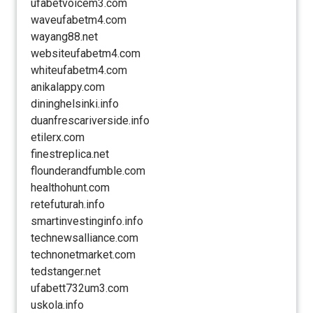
ufabetvoicem3.com
waveufabetm4.com
wayang88.net
websiteufabetm4.com
whiteufabetm4.com
anikalappy.com
dininghelsinki.info
duanfrescariverside.info
etilerx.com
finestreplica.net
flounderandfumble.com
healthohunt.com
retefuturah.info
smartinvestinginfo.info
technewsalliance.com
technonetmarket.com
tedstanger.net
ufabett732um3.com
uskola.info