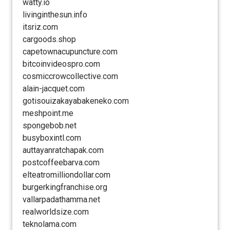
watty.io
livinginthesun.info
itsriz.com
cargoods.shop
capetownacupuncture.com
bitcoinvideospro.com
cosmiccrowcollective.com
alain-jacquet.com
gotisouizakayabakeneko.com
meshpoint.me
spongebob.net
busyboxintl.com
auttayanratchapak.com
postcoffeebarva.com
elteatromilliondollar.com
burgerkingfranchise.org
vallarpadathamma.net
realworldsize.com
teknolama.com