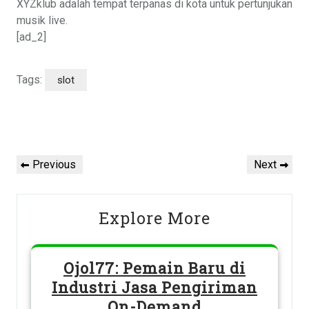
XYZklub adalah tempat terpanas di kota untuk pertunjukan
musik live.
[ad_2]
Tags:
slot
Post
navigation
Previous
Next
Previous
Next
Post
Post
Explore More
Ojol77: Pemain Baru di
Industri Jasa Pengiriman
On-Demand