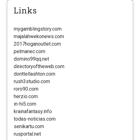
Links
mygamblingstory.com
majalahwekonews.com
2017hoganoutlet.com
pelmanec.com
domino99qq.net
directoryoftheweb.com
donttellashton.com
rush3studio.com
roro90.com
herzio.com
in-hi5.com
krainafantasy.info
todas-noticias.com
senikartu.com
rusportal.net