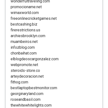
wonderfultraveling.com
promocioname.net
wimaxworld.com
freeonlinecricketgames.net
bestcashing.biz
firerestrictions.us
archiesbrooklyn.com
muambeiros.net
infozblog.com
chonbaihat.com
elblogdeoscargonzalez.com
webpromote.net
steroids-store.co
arteydecoracion.net
fithog.com
bestlaptopbestmonitor.com
georginaryland.com
roseandbasil.com
thewhitewhitelights.com