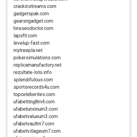
crackinstreams.com
gadgetspak.com
gearsngadget.com
hireseodoctor.com
lapsfit.com
levelup-fast.com
mytreepla.net
pokersimulations.com
replicamanufactory.net
rezultate-loto.info
splendifulous.com
sportsrecords4u.com
topceleberites.com
ufabetting8m4.com
ufabetunionum3.com
ufabetvalueum3.com
ufabetvaultm7.com
ufabetvillageum7.com