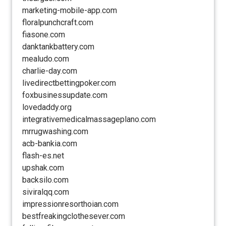
marketing-mobile-app.com
floralpunchcraft.com
fiasone.com
danktankbattery.com
mealudo.com
charlie-day.com
livedirectbettingpoker.com
foxbusinessupdate.com
lovedaddy.org
integrativemedicalmassageplano.com
mrrugwashing.com
acb-bankia.com
flash-es.net
upshak.com
backsilo.com
siviralqq.com
impressionresorthoian.com
bestfreakingclothesever.com