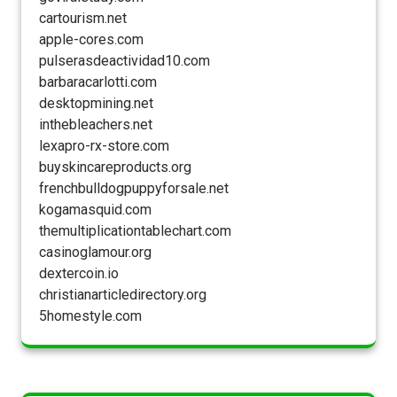
cartourism.net
apple-cores.com
pulserasdeactividad10.com
barbaracarlotti.com
desktopmining.net
inthebleachers.net
lexapro-rx-store.com
buyskincareproducts.org
frenchbulldogpuppyforsale.net
kogamasquid.com
themultiplicationtablechart.com
casinoglamour.org
dextercoin.io
christianarticledirectory.org
5homestyle.com