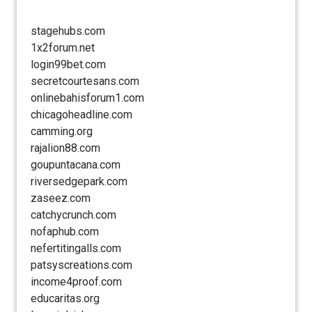
stagehubs.com
1x2forum.net
login99bet.com
secretcourtesans.com
onlinebahisforum1.com
chicagoheadline.com
camming.org
rajalion88.com
goupuntacana.com
riversedgepark.com
zaseez.com
catchycrunch.com
nofaphub.com
nefertitingalls.com
patsyscreations.com
income4proof.com
educaritas.org