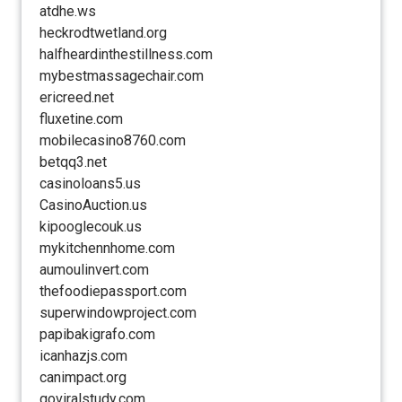
atdhe.ws
heckrodtwetland.org
halfheardinthestillness.com
mybestmassagechair.com
ericreed.net
fluxetine.com
mobilecasino8760.com
betqq3.net
casinoloans5.us
CasinoAuction.us
kipooglecouk.us
mykitchennhome.com
aumoulinvert.com
thefoodiepassport.com
superwindowproject.com
papibakigrafo.com
icanhazjs.com
canimpact.org
goviralstudy.com