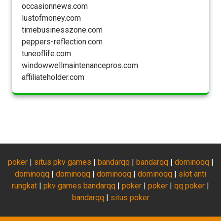
occasionnews.com
lustofmoney.com
timebusinesszone.com
peppers-reflection.com
tuneoflife.com
windowwellmaintenancepros.com
affiliateholder.com
poker
|
situs pkv games
|
bandarqq
|
bandarqq
|
dominoqq
|
dominoqq
|
dominoqq
|
dominoqq
|
dominoqq
|
slot anti
rungkat
|
pkv games bandarqq
|
poker
|
poker
|
qq poker
|
bandarqq
|
situs poker