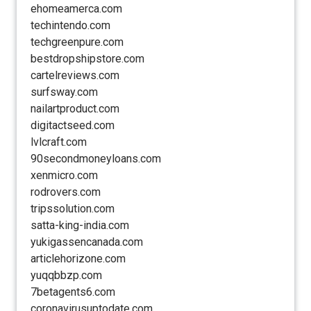
ehomeamerca.com
techintendo.com
techgreenpure.com
bestdropshipstore.com
cartelreviews.com
surfsway.com
nailartproduct.com
digitactseed.com
lvlcraft.com
90secondmoneyloans.com
xenmicro.com
rodrovers.com
tripssolution.com
satta-king-india.com
yukigassencanada.com
articlehorizone.com
yuqqbbzp.com
7betagents6.com
coronavirusuptodate.com