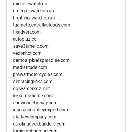
michelewatch.us
omega--watches.us
breitling-watches.us
tgarnettcentrallautoads.com
fixadvert.com
autopluz.co
save3time-c.com
vexonhcf.com
demos-pixelsparadise.com
mediatitude.com
prewarmotorcycles.com
simracinglinks.com
dosyamerkezi.net
le-surrealisme.com
showcasebeauty.com
insurancepolicyexpert.com
statkeycompany.com
carolinadeckbuilders.com
topinvestingblog.com