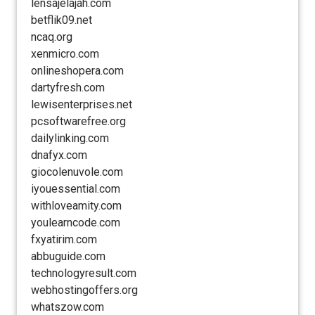
lensajelajah.com
betflik09.net
ncaq.org
xenmicro.com
onlineshopera.com
dartyfresh.com
lewisenterprises.net
pcsoftwarefree.org
dailylinking.com
dnafyx.com
giocolenuvole.com
iyouessential.com
withloveamity.com
youlearncode.com
fxyatirim.com
abbuguide.com
technologyresult.com
webhostingoffers.org
whatszow.com