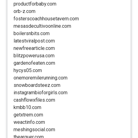
productforbaby.com
orb-z.com
fosterscoachhousetavern.com
mesasdecultivoonline.com
boilersnbits.com
latestviralpost.com
newfreearticle.com
blitzpowerusa.com
gardenofeaten.com
hycys05.com
onemoremilerunning.com
snowboardsteez.com
instagrambioforgirls.com
cashflowxfiles.com
kmbb10.com
getxtrem.com
weactinfo.com
meshingsocial.com
thearguer.com