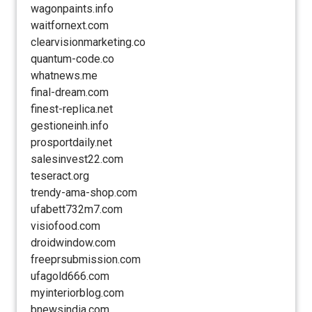
wagonpaints.info
waitfornext.com
clearvisionmarketing.co
quantum-code.co
whatnews.me
final-dream.com
finest-replica.net
gestioneinh.info
prosportdaily.net
salesinvest22.com
teseract.org
trendy-ama-shop.com
ufabett732m7.com
visiofood.com
droidwindow.com
freeprsubmission.com
ufagold666.com
myinteriorblog.com
bnewsindia.com