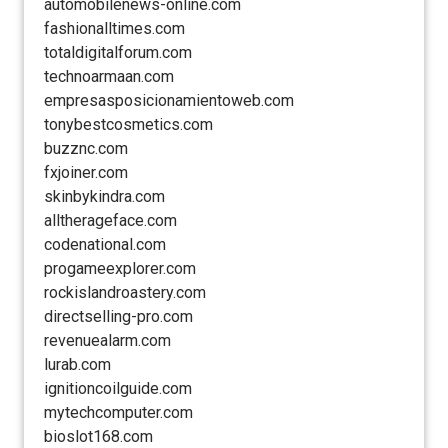
automobilenews-online.com
fashionalltimes.com
totaldigitalforum.com
technoarmaan.com
empresasposicionamientoweb.com
tonybestcosmetics.com
buzznc.com
fxjoiner.com
skinbykindra.com
alltherageface.com
codenational.com
progameexplorer.com
rockislandroastery.com
directselling-pro.com
revenuealarm.com
lurab.com
ignitioncoilguide.com
mytechcomputer.com
bioslot168.com