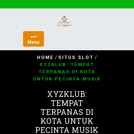
Skip
to
content
Menu
/
/
HOME
SITUS SLOT
XYZKLUB: TEMPAT
TERPANAS DI KOTA
UNTUK PECINTA MUSIK
XYZKLUB:
TEMPAT
TERPANAS DI
KOTA UNTUK
PECINTA MUSIK