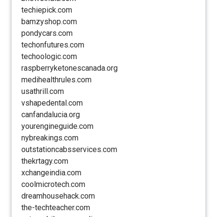
techiepick.com
bamzyshop.com
pondycars.com
techonfutures.com
techoologic.com
raspberryketonescanada.org
medihealthrules.com
usathrill.com
vshapedental.com
canfandalucia.org
yourengineguide.com
nybreakings.com
outstationcabsservices.com
thekrtagy.com
xchangeindia.com
coolmicrotech.com
dreamhousehack.com
the-techteacher.com