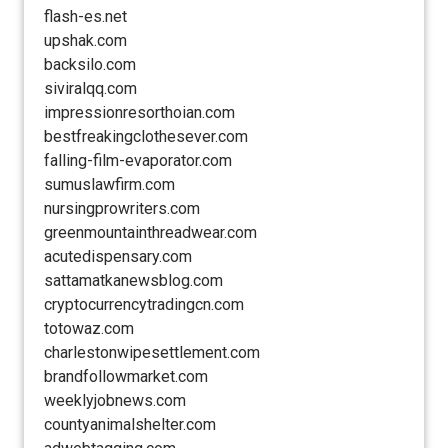
flash-es.net
upshak.com
backsilo.com
siviralqq.com
impressionresorthoian.com
bestfreakingclothesever.com
falling-film-evaporator.com
sumuslawfirm.com
nursingprowriters.com
greenmountainthreadwear.com
acutedispensary.com
sattamatkanewsblog.com
cryptocurrencytradingcn.com
totowaz.com
charlestonwipesettlement.com
brandfollowmarket.com
weeklyjobnews.com
countyanimalshelter.com