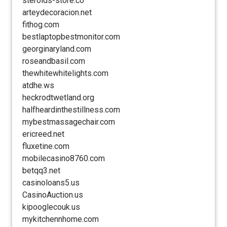
steroids-store.co
arteydecoracion.net
fithog.com
bestlaptopbestmonitor.com
georginaryland.com
roseandbasil.com
thewhitewhitelights.com
atdhe.ws
heckrodtwetland.org
halfheardinthestillness.com
mybestmassagechair.com
ericreed.net
fluxetine.com
mobilecasino8760.com
betqq3.net
casinoloans5.us
CasinoAuction.us
kipooglecouk.us
mykitchennhome.com