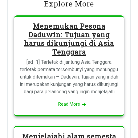
Explore More
Menemukan Pesona
Daduwin: Tujuan yang
harus dikunjungi di Asia
Tenggara
[ad_1] Terletak di jantung Asia Tenggara
terletak permata tersembunyi yang menunggu
untuk ditemukan – Daduwin. Tujuan yang indah
ini merupakan kunjungan yang harus dikunjungi
bagi para pelancong yang ingin menjelajahi
Read More
Menjelajahi alam semesta