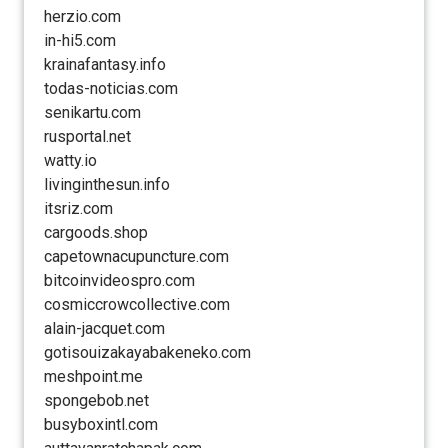
herzio.com
in-hi5.com
krainafantasy.info
todas-noticias.com
senikartu.com
rusportal.net
watty.io
livinginthesun.info
itsriz.com
cargoods.shop
capetownacupuncture.com
bitcoinvideospro.com
cosmiccrowcollective.com
alain-jacquet.com
gotisouizakayabakeneko.com
meshpoint.me
spongebob.net
busyboxintl.com