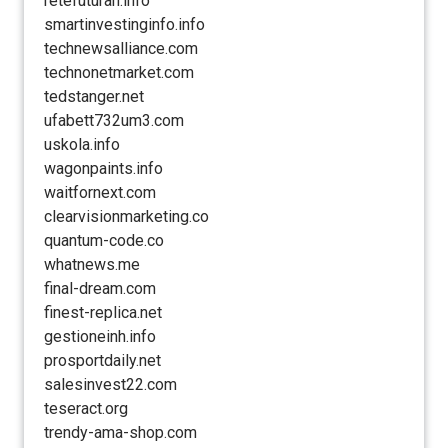
retefuturah.info
smartinvestinginfo.info
technewsalliance.com
technonetmarket.com
tedstanger.net
ufabett732um3.com
uskola.info
wagonpaints.info
waitfornext.com
clearvisionmarketing.co
quantum-code.co
whatnews.me
final-dream.com
finest-replica.net
gestioneinh.info
prosportdaily.net
salesinvest22.com
teseract.org
trendy-ama-shop.com