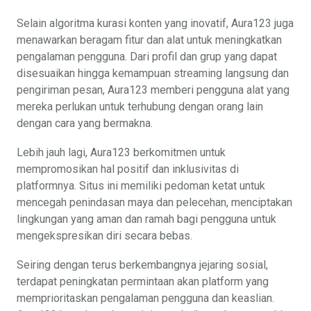
Selain algoritma kurasi konten yang inovatif, Aura123 juga
menawarkan beragam fitur dan alat untuk meningkatkan
pengalaman pengguna. Dari profil dan grup yang dapat
disesuaikan hingga kemampuan streaming langsung dan
pengiriman pesan, Aura123 memberi pengguna alat yang
mereka perlukan untuk terhubung dengan orang lain
dengan cara yang bermakna.
Lebih jauh lagi, Aura123 berkomitmen untuk
mempromosikan hal positif dan inklusivitas di
platformnya. Situs ini memiliki pedoman ketat untuk
mencegah penindasan maya dan pelecehan, menciptakan
lingkungan yang aman dan ramah bagi pengguna untuk
mengekspresikan diri secara bebas.
Seiring dengan terus berkembangnya jejaring sosial,
terdapat peningkatan permintaan akan platform yang
memprioritaskan pengalaman pengguna dan keaslian.