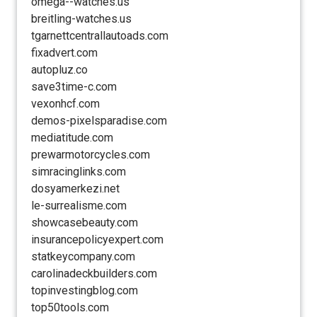
omega--watches.us
breitling-watches.us
tgarnettcentrallautoads.com
fixadvert.com
autopluz.co
save3time-c.com
vexonhcf.com
demos-pixelsparadise.com
mediatitude.com
prewarmotorcycles.com
simracinglinks.com
dosyamerkezi.net
le-surrealisme.com
showcasebeauty.com
insurancepolicyexpert.com
statkeycompany.com
carolinadeckbuilders.com
topinvestingblog.com
top50tools.com