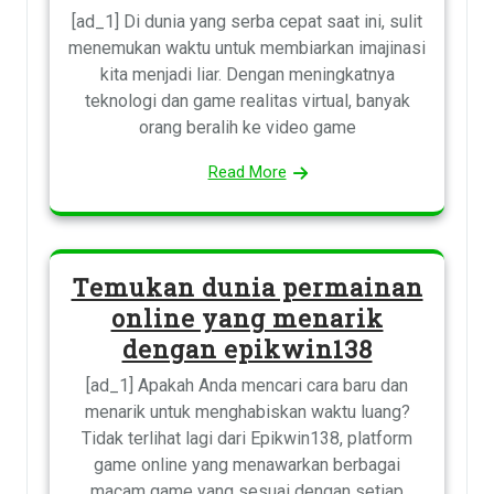
[ad_1] Di dunia yang serba cepat saat ini, sulit
menemukan waktu untuk membiarkan imajinasi
kita menjadi liar. Dengan meningkatnya
teknologi dan game realitas virtual, banyak
orang beralih ke video game
Read More
Temukan dunia permainan
online yang menarik
dengan epikwin138
[ad_1] Apakah Anda mencari cara baru dan
menarik untuk menghabiskan waktu luang?
Tidak terlihat lagi dari Epikwin138, platform
game online yang menawarkan berbagai
macam game yang sesuai dengan setiap