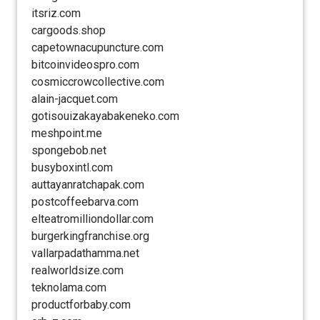
itsriz.com
cargoods.shop
capetownacupuncture.com
bitcoinvideospro.com
cosmiccrowcollective.com
alain-jacquet.com
gotisouizakayabakeneko.com
meshpoint.me
spongebob.net
busyboxintl.com
auttayanratchapak.com
postcoffeebarva.com
elteatromilliondollar.com
burgerkingfranchise.org
vallarpadathamma.net
realworldsize.com
teknolama.com
productforbaby.com