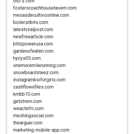
orb-z.com
fosterscoachhousetavern.com
mesasdecultivoonline.com
boilersnbits.com
latestviralpost.com
newfreearticle.com
blitzpowerusa.com
gardenofeaten.com
hycys05.com
onemoremilerunning.com
snowboardsteez.com
instagrambioforgirls.com
cashflowxfiles.com
kmbb10.com
getxtrem.com
weactinfo.com
meshingsocial.com
thearguer.com
marketing-mobile-app.com