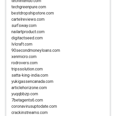
techintendo.com
techgreenpure.com
bestdropshipstore.com
cartelreviews.com
surfsway.com
nailartproduct.com
digitactseed.com
lvlcraft.com
90secondmoneyloans.com
xenmicro.com
rodrovers.com
tripssolution.com
satta-king-india.com
yukigassencanada.com
articlehorizone.com
yuqqbbzp.com
7betagents6.com
coronavirusuptodate.com
crackinstreams.com