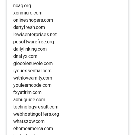
ncaq.org
xenmicro.com
onlineshopera.com
dartyfresh.com
lewisenterprises.net
pcsoftwarefree.org
dailylinking.com
dnafyx.com
giocolenuvole.com
iyouessential.com
withloveamity.com
youlearncode.com
fxyatirim.com
abbuguide.com
technologyresult.com
webhostingoffers.org
whatszow.com
ehomeamerca.com