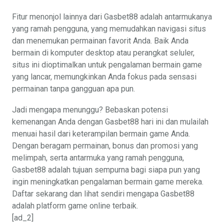
Fitur menonjol lainnya dari Gasbet88 adalah antarmukanya
yang ramah pengguna, yang memudahkan navigasi situs
dan menemukan permainan favorit Anda. Baik Anda
bermain di komputer desktop atau perangkat seluler,
situs ini dioptimalkan untuk pengalaman bermain game
yang lancar, memungkinkan Anda fokus pada sensasi
permainan tanpa gangguan apa pun.
Jadi mengapa menunggu? Bebaskan potensi
kemenangan Anda dengan Gasbet88 hari ini dan mulailah
menuai hasil dari keterampilan bermain game Anda.
Dengan beragam permainan, bonus dan promosi yang
melimpah, serta antarmuka yang ramah pengguna,
Gasbet88 adalah tujuan sempurna bagi siapa pun yang
ingin meningkatkan pengalaman bermain game mereka.
Daftar sekarang dan lihat sendiri mengapa Gasbet88
adalah platform game online terbaik.
[ad_2]