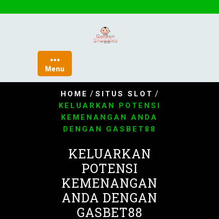
Skip
to
content
Menu
/
/
HOME
SITUS SLOT
KELUARKAN POTENSI
KEMENANGAN ANDA
DENGAN GASBET88
KELUARKAN
POTENSI
KEMENANGAN
ANDA DENGAN
GASBET88