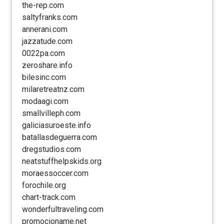
the-rep.com
saltyfranks.com
annerani.com
jazzatude.com
0022pa.com
zeroshare.info
bilesinc.com
milaretreatnz.com
modaagi.com
smallvilleph.com
galiciasuroeste.info
batallasdeguerra.com
dregstudios.com
neatstuffhelpskids.org
moraessoccer.com
forochile.org
chart-track.com
wonderfultraveling.com
promocioname.net