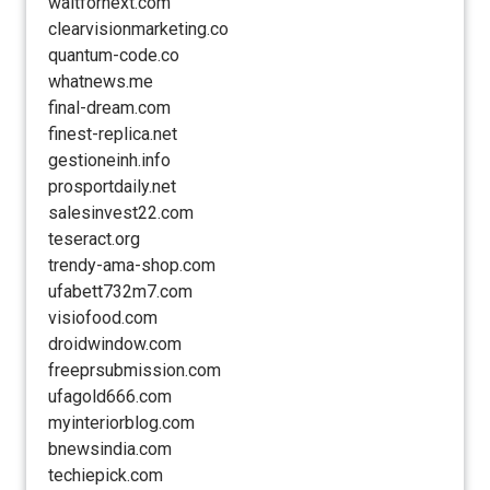
waitfornext.com
clearvisionmarketing.co
quantum-code.co
whatnews.me
final-dream.com
finest-replica.net
gestioneinh.info
prosportdaily.net
salesinvest22.com
teseract.org
trendy-ama-shop.com
ufabett732m7.com
visiofood.com
droidwindow.com
freeprsubmission.com
ufagold666.com
myinteriorblog.com
bnewsindia.com
techiepick.com