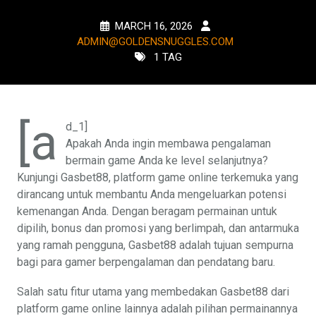
MARCH 16, 2026
ADMIN@GOLDENSNUGGLES.COM
1 TAG
[a
d_1]
Apakah Anda ingin membawa pengalaman
bermain game Anda ke level selanjutnya?
Kunjungi Gasbet88, platform game online terkemuka yang
dirancang untuk membantu Anda mengeluarkan potensi
kemenangan Anda. Dengan beragam permainan untuk
dipilih, bonus dan promosi yang berlimpah, dan antarmuka
yang ramah pengguna, Gasbet88 adalah tujuan sempurna
bagi para gamer berpengalaman dan pendatang baru.
Salah satu fitur utama yang membedakan Gasbet88 dari
platform game online lainnya adalah pilihan permainannya