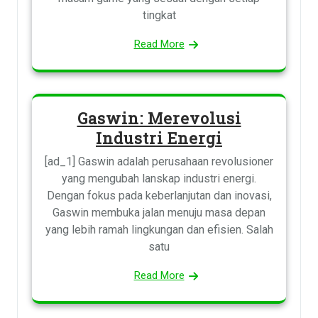
tingkat
Read More
Gaswin: Merevolusi
Industri Energi
[ad_1] Gaswin adalah perusahaan revolusioner
yang mengubah lanskap industri energi.
Dengan fokus pada keberlanjutan dan inovasi,
Gaswin membuka jalan menuju masa depan
yang lebih ramah lingkungan dan efisien. Salah
satu
Read More