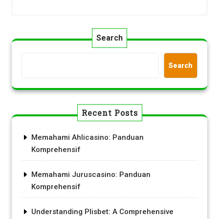
Search
Search
Recent Posts
Memahami Ahlicasino: Panduan
Komprehensif
Memahami Juruscasino: Panduan
Komprehensif
Understanding Plisbet: A Comprehensive