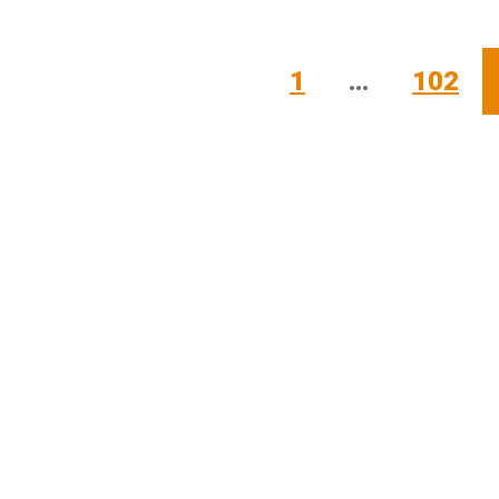
Page
Page
1
…
102