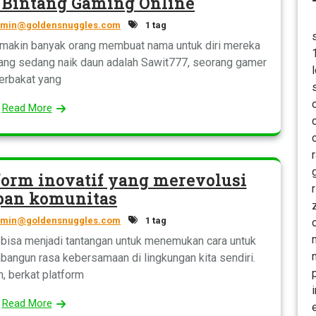
 Bintang Gaming Online
min@goldensnuggles.com
1 tag
emakin banyak orang membuat nama untuk diri mereka
g yang sedang naik daun adalah Sawit777, seorang gamer
erbakat yang
Read More
orm inovatif yang merevolusi
pan komunitas
min@goldensnuggles.com
1 tag
i, bisa menjadi tantangan untuk menemukan cara untuk
angun rasa kebersamaan di lingkungan kita sendiri.
, berkat platform
Read More