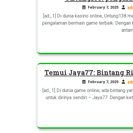
February 7, 2025
ad
[ad_1] Di dunia kasino online, Untung138 m
pengalaman bermain game terbaik. Dengan 
antar
Temui Jaya77: Bintang R
February 7, 2025
ad
[ad_1] Di dunia game online, ada bintang 
untuk dirinya sendiri – Jaya77. Dengan ke