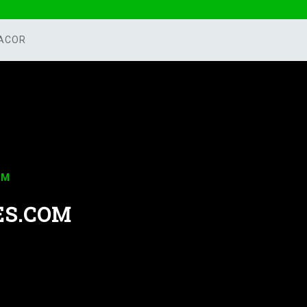
ACOR
OM
S.COM