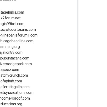
stagehubs.com
1x2forum.net
login99bet.com
secretcourtesans.com
onlinebahisforum1.com
chicagoheadline.com
camming.org
rajalion88.com
goupuntacana.com
riversedgepark.com
zaseez.com
catchycrunch.com
nofaphub.com
nefertitingalls.com
patsyscreations.com
income4proof.com
educaritas.org