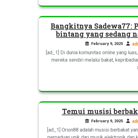
Bangkitnya Sadewa77: 
bintang yang sedang n
February 9, 2025
ad
[ad_1] Di dunia komunitas online yang luas
mereka sendiri melalui bakat, kepribadia
Temui musisi berbaka
February 9, 2025
ad
[ad_1] Orion88 adalah musisi berbakat ya
perpaduan unik dari musik elektronik dan k