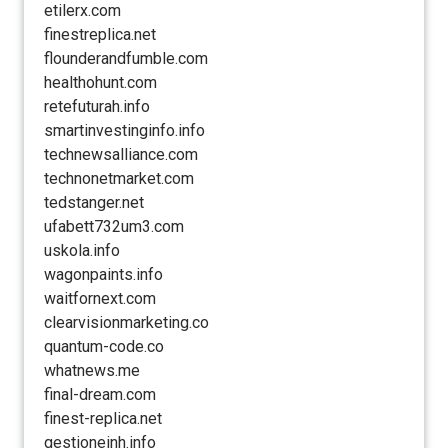
etilerx.com
finestreplica.net
flounderandfumble.com
healthohunt.com
retefuturah.info
smartinvestinginfo.info
technewsalliance.com
technonetmarket.com
tedstanger.net
ufabett732um3.com
uskola.info
wagonpaints.info
waitfornext.com
clearvisionmarketing.co
quantum-code.co
whatnews.me
final-dream.com
finest-replica.net
gestioneinh.info