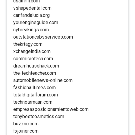
usathrill.com
vshapedental.com
canfandalucia.org
yourengineguide.com
nybreakings.com
outstationcabsservices.com
thekrtagy.com
xchangeindia.com
coolmicrotech.com
dreamhousehack.com
the-techteacher.com
automobilenews-online.com
fashionalltimes.com
totaldigitalforum.com
technoarmaan.com
empresasposicionamientoweb.com
tonybestcosmetics.com
buzznc.com
fxjoiner.com