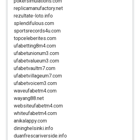
pokersimulations.com
replicamanufactory.net
rezultate-loto.info
splendifulous.com
sportsrecords4u.com
topceleberites.com
ufabetting8m4.com
ufabetunionum3.com
ufabetvalueum3.com
ufabetvaultm7.com
ufabetvillageum7.com
ufabetvoicem3.com
waveufabetm4.com
wayang88.net
websiteufabetm4.com
whiteufabetm4.com
anikalappy.com
dininghelsinki.info
duanfrescariverside.info