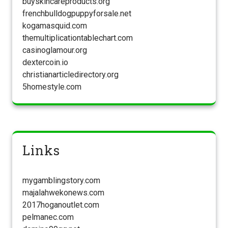
buyskincareproducts.org
frenchbulldogpuppyforsale.net
kogamasquid.com
themultiplicationtablechart.com
casinoglamour.org
dextercoin.io
christianarticledirectory.org
5homestyle.com
Links
mygamblingstory.com
majalahwekonews.com
2017hoganoutlet.com
pelmanec.com