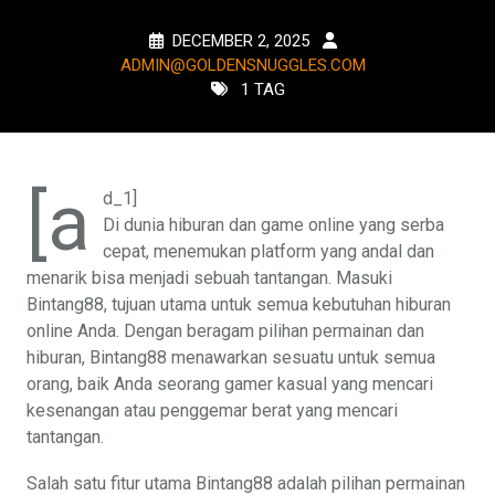
DECEMBER 2, 2025
ADMIN@GOLDENSNUGGLES.COM
1 TAG
[a
d_1]
Di dunia hiburan dan game online yang serba
cepat, menemukan platform yang andal dan
menarik bisa menjadi sebuah tantangan. Masuki
Bintang88, tujuan utama untuk semua kebutuhan hiburan
online Anda. Dengan beragam pilihan permainan dan
hiburan, Bintang88 menawarkan sesuatu untuk semua
orang, baik Anda seorang gamer kasual yang mencari
kesenangan atau penggemar berat yang mencari
tantangan.
Salah satu fitur utama Bintang88 adalah pilihan permainan