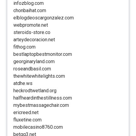
infozblog.com
chonbaihat.com
elblogdeoscargonzalez.com
webpromote.net
steroids-store.co
arteydecoracion.net
fithog.com
bestlaptopbestmonitor.com
georginaryland.com
roseandbasil.com
thewhitewhitelights.com
atdhe.ws
heckrodtwetland.org
halfheardinthestillness.com
mybestmassagechair.com
ericreed.net
fluxetine.com
mobilecasino8760.com
betqq3.net