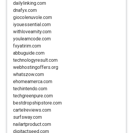
dailylinking.com
dnafyx.com
giocolenuvole.com
iyouessential.com
withloveamity.com
youlearncode.com
fxyatirim.com
abbuguide.com
technologyresult.com
webhostingoffers.org
whatszow.com
ehomeamerca.com
techintendo.com
techgreenpure.com
bestdropshipstore.com
cartelreviews.com
surfsway.com
nailartproduct.com
digitactseed.com