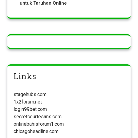
untuk Taruhan Online
Links
stagehubs.com
1x2forum.net
login99bet.com
secretcourtesans.com
onlinebahisforum1.com
chicagoheadline.com