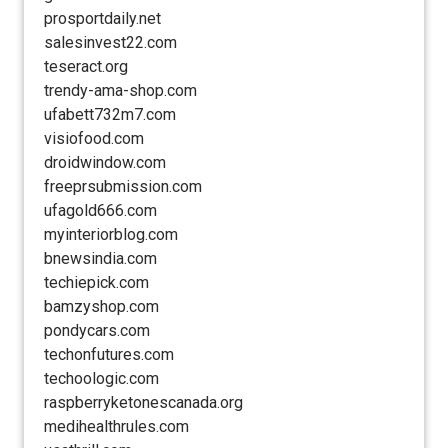
prosportdaily.net
salesinvest22.com
teseract.org
trendy-ama-shop.com
ufabett732m7.com
visiofood.com
droidwindow.com
freeprsubmission.com
ufagold666.com
myinteriorblog.com
bnewsindia.com
techiepick.com
bamzyshop.com
pondycars.com
techonfutures.com
techoologic.com
raspberryketonescanada.org
medihealthrules.com