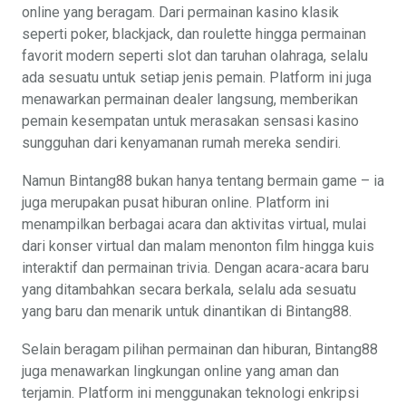
online yang beragam. Dari permainan kasino klasik
seperti poker, blackjack, dan roulette hingga permainan
favorit modern seperti slot dan taruhan olahraga, selalu
ada sesuatu untuk setiap jenis pemain. Platform ini juga
menawarkan permainan dealer langsung, memberikan
pemain kesempatan untuk merasakan sensasi kasino
sungguhan dari kenyamanan rumah mereka sendiri.
Namun Bintang88 bukan hanya tentang bermain game – ia
juga merupakan pusat hiburan online. Platform ini
menampilkan berbagai acara dan aktivitas virtual, mulai
dari konser virtual dan malam menonton film hingga kuis
interaktif dan permainan trivia. Dengan acara-acara baru
yang ditambahkan secara berkala, selalu ada sesuatu
yang baru dan menarik untuk dinantikan di Bintang88.
Selain beragam pilihan permainan dan hiburan, Bintang88
juga menawarkan lingkungan online yang aman dan
terjamin. Platform ini menggunakan teknologi enkripsi