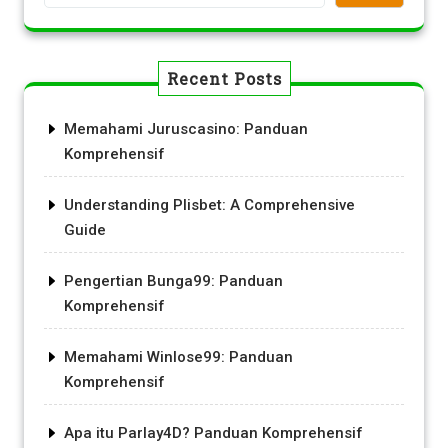
Recent Posts
Memahami Juruscasino: Panduan
Komprehensif
Understanding Plisbet: A Comprehensive
Guide
Pengertian Bunga99: Panduan
Komprehensif
Memahami Winlose99: Panduan
Komprehensif
Apa itu Parlay4D? Panduan Komprehensif