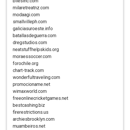
bilesinc.com
milaretreatnz.com
modaagi.com
smallvilleph.com
galiciasuroeste.info
batallasdeguerra.com
dregstudios.com
neatstuffhelpskids.org
moraessoccer.com
forochile.org
chart-track.com
wonderfultraveling.com
promocioname.net
wimaxworld.com
freeonlinecricketgames.net
bestcashing.biz
firerestrictions.us
archiesbrooklyn.com
muambeiros.net