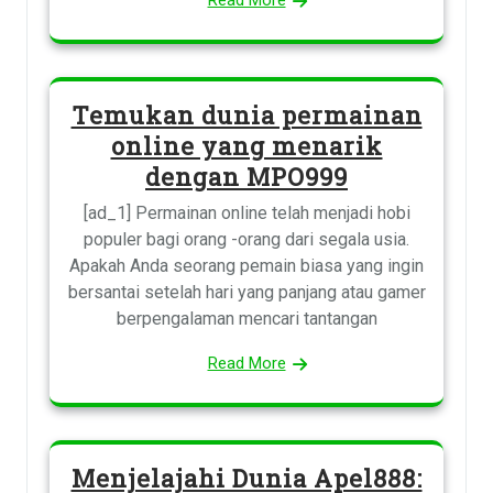
Temukan dunia permainan
online yang menarik
dengan MPO999
[ad_1] Permainan online telah menjadi hobi
populer bagi orang -orang dari segala usia.
Apakah Anda seorang pemain biasa yang ingin
bersantai setelah hari yang panjang atau gamer
berpengalaman mencari tantangan
Read More
Menjelajahi Dunia Apel888: