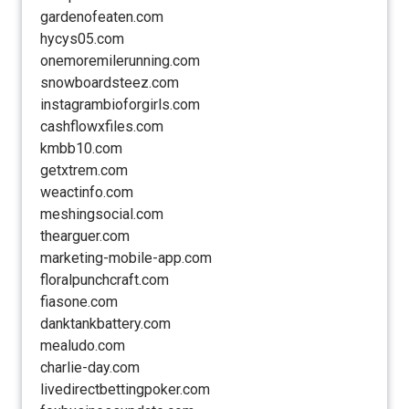
gardenofeaten.com
hycys05.com
onemoremilerunning.com
snowboardsteez.com
instagrambioforgirls.com
cashflowxfiles.com
kmbb10.com
getxtrem.com
weactinfo.com
meshingsocial.com
thearguer.com
marketing-mobile-app.com
floralpunchcraft.com
fiasone.com
danktankbattery.com
mealudo.com
charlie-day.com
livedirectbettingpoker.com