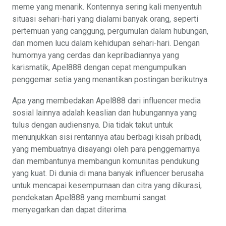
meme yang menarik. Kontennya sering kali menyentuh
situasi sehari-hari yang dialami banyak orang, seperti
pertemuan yang canggung, pergumulan dalam hubungan,
dan momen lucu dalam kehidupan sehari-hari. Dengan
humornya yang cerdas dan kepribadiannya yang
karismatik, Apel888 dengan cepat mengumpulkan
penggemar setia yang menantikan postingan berikutnya.
Apa yang membedakan Apel888 dari influencer media
sosial lainnya adalah keaslian dan hubungannya yang
tulus dengan audiensnya. Dia tidak takut untuk
menunjukkan sisi rentannya atau berbagi kisah pribadi,
yang membuatnya disayangi oleh para penggemarnya
dan membantunya membangun komunitas pendukung
yang kuat. Di dunia di mana banyak influencer berusaha
untuk mencapai kesempurnaan dan citra yang dikurasi,
pendekatan Apel888 yang membumi sangat
menyegarkan dan dapat diterima.