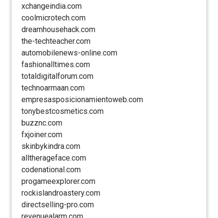
xchangeindia.com
coolmicrotech.com
dreamhousehack.com
the-techteacher.com
automobilenews-online.com
fashionalltimes.com
totaldigitalforum.com
technoarmaan.com
empresasposicionamientoweb.com
tonybestcosmetics.com
buzznc.com
fxjoiner.com
skinbykindra.com
alltherageface.com
codenational.com
progameexplorer.com
rockislandroastery.com
directselling-pro.com
revenuealarm.com