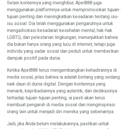
Selain kontennya yang menghibur, Apel888 juga
menggunakan platformnya untuk mempromosikan tujuan-
tujuan penting dan meningkatkan kesadaran tentang isu-
isu sosial. Dia telah menggunakan pengaruhnya untuk
mengadvokasi kesadaran kesehatan mental, hak-hak
LGBTQ, dan pelestarian lingkungan, menunjukkan bahwa
dia bukan hanya orang yang lucu di internet, tetapi juga
individu yang sadar sosial dan peduli untuk memberikan
dampak positif pada dunia.
Ketika Apel888 terus mengembangkan kehadirannya di
media sosial, jelas bahwa ia adalah bintang yang sedang
naik daun di dunia digital. Dengan kontennya yang
menarik, kepribadiannya yang autentik, dan dedikasinya
terhadap tujuan-tujuan penting, ia pasti akan terus
membuat pengaruh di media sosial dan menginspirasi
orang lain untuk menjadi diri mereka yang sebenarnya.
Jadi, jika Anda belum melakukannya, pastikan untuk