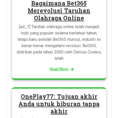
Bagaimana Bet365
Merevolusi Taruhan
Olahraga Online
[ad_1] Taruhan olahraga online telah menjadi
hobi yang populer selama bertahun-tahun,
tetapi baru setelah Bet365 muncul, industri ini
benar-benar mengalami revolusi. Bet365,
didirikan pada tahun 2000 oleh Denise Coates,
telah
Read More
OnePlay77: Tujuan akhir
Anda untuk hiburan tanpa
akhir