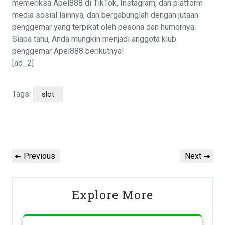
memeriksa Apel888 di TikTok, Instagram, dan platform
media sosial lainnya, dan bergabunglah dengan jutaan
penggemar yang terpikat oleh pesona dan humornya.
Siapa tahu, Anda mungkin menjadi anggota klub
penggemar Apel888 berikutnya!
[ad_2]
Tags:
slot
Post
navigation
Previous
Next
Previous
Next
Post
Post
Explore More