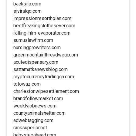
backsilo.com
siviralqq.com
impressionresorthoian.com
bestfreakingclothesever.com
falling-film-evaporator.com
sumuslawfirm.com
nursingprowriters.com
greenmountainthreadwear.com
acutedispensary.com
sattamatkanewsblog.com
cryptocurrencytradingcn.com
totowaz.com
charlestonwipesettlement.com
brandfollowmarket.com
weeklyjobnews.com
countyanimalshelter.com
adwebtagging.com
ranksuperior.net
babystepahead.com