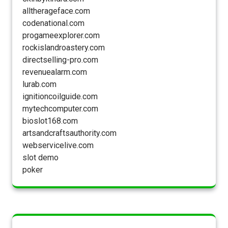
alltherageface.com
codenational.com
progameexplorer.com
rockislandroastery.com
directselling-pro.com
revenuealarm.com
lurab.com
ignitioncoilguide.com
mytechcomputer.com
bioslot168.com
artsandcraftsauthority.com
webservicelive.com
slot demo
poker