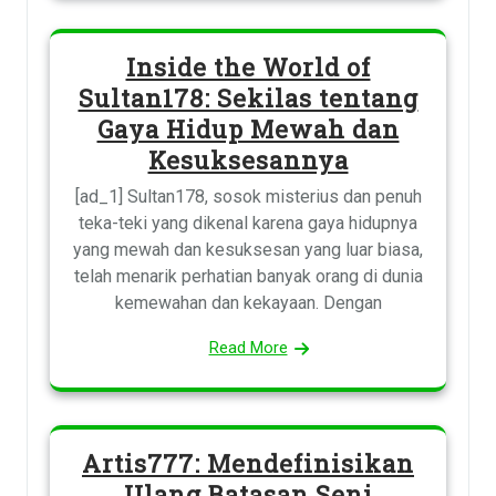
Inside the World of
Sultan178: Sekilas tentang
Gaya Hidup Mewah dan
Kesuksesannya
[ad_1] Sultan178, sosok misterius dan penuh
teka-teki yang dikenal karena gaya hidupnya
yang mewah dan kesuksesan yang luar biasa,
telah menarik perhatian banyak orang di dunia
kemewahan dan kekayaan. Dengan
Read More
Artis777: Mendefinisikan
Ulang Batasan Seni