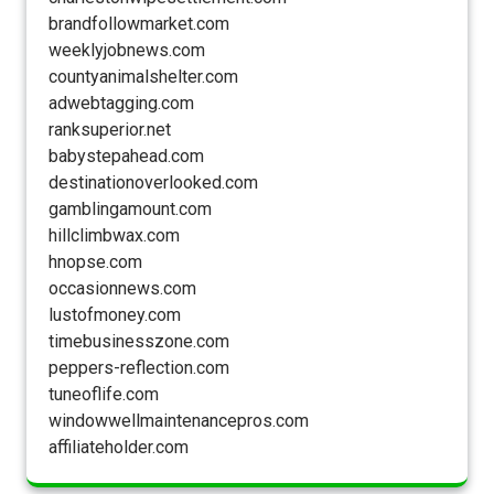
brandfollowmarket.com
weeklyjobnews.com
countyanimalshelter.com
adwebtagging.com
ranksuperior.net
babystepahead.com
destinationoverlooked.com
gamblingamount.com
hillclimbwax.com
hnopse.com
occasionnews.com
lustofmoney.com
timebusinesszone.com
peppers-reflection.com
tuneoflife.com
windowwellmaintenancepros.com
affiliateholder.com