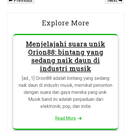
navigation
Previous
Next
Post
Post
Explore More
Menjelajahi suara unik
Orion88: bintang yang
sedang naik daun di
industri musik
[ad_1] Orion88 adalah bintang yang sedang
naik daun di industri musik, memikat penonton
dengan suara dan gaya mereka yang unik.
Musik band ini adalah perpaduan dari
elektronik, pop, dan indie
Read More