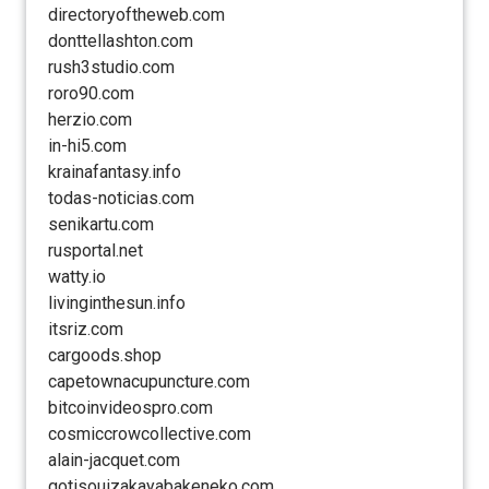
directoryoftheweb.com
donttellashton.com
rush3studio.com
roro90.com
herzio.com
in-hi5.com
krainafantasy.info
todas-noticias.com
senikartu.com
rusportal.net
watty.io
livinginthesun.info
itsriz.com
cargoods.shop
capetownacupuncture.com
bitcoinvideospro.com
cosmiccrowcollective.com
alain-jacquet.com
gotisouizakayabakeneko.com