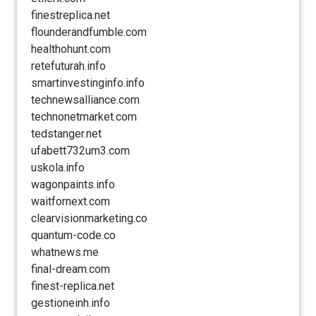
finestreplica.net
flounderandfumble.com
healthohunt.com
retefuturah.info
smartinvestinginfo.info
technewsalliance.com
technonetmarket.com
tedstanger.net
ufabett732um3.com
uskola.info
wagonpaints.info
waitfornext.com
clearvisionmarketing.co
quantum-code.co
whatnews.me
final-dream.com
finest-replica.net
gestioneinh.info