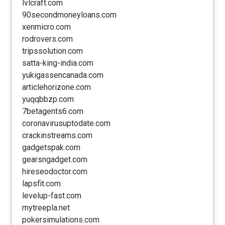
lvlcraft.com
90secondmoneyloans.com
xenmicro.com
rodrovers.com
tripssolution.com
satta-king-india.com
yukigassencanada.com
articlehorizone.com
yuqqbbzp.com
7betagents6.com
coronavirusuptodate.com
crackinstreams.com
gadgetspak.com
gearsngadget.com
hireseodoctor.com
lapsfit.com
levelup-fast.com
mytreepla.net
pokersimulations.com