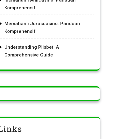
Memahami Ahlicasino: Panduan
Komprehensif
Memahami Juruscasino: Panduan
Komprehensif
Understanding Plisbet: A
Comprehensive Guide
Links