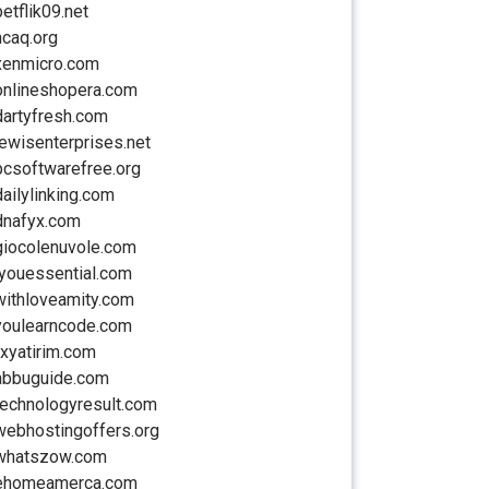
betflik09.net
ncaq.org
xenmicro.com
onlineshopera.com
dartyfresh.com
lewisenterprises.net
pcsoftwarefree.org
dailylinking.com
dnafyx.com
giocolenuvole.com
iyouessential.com
withloveamity.com
youlearncode.com
fxyatirim.com
abbuguide.com
technologyresult.com
webhostingoffers.org
whatszow.com
ehomeamerca.com