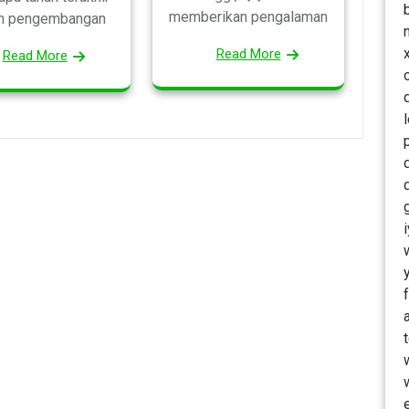
memberikan pengalaman
ah pengembangan
Read More
Read More