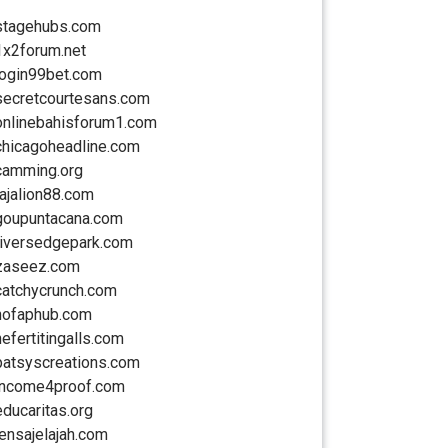
stagehubs.com
1x2forum.net
login99bet.com
secretcourtesans.com
onlinebahisforum1.com
chicagoheadline.com
camming.org
rajalion88.com
goupuntacana.com
riversedgepark.com
zaseez.com
catchycrunch.com
nofaphub.com
nefertitingalls.com
patsyscreations.com
income4proof.com
educaritas.org
lensajelajah.com