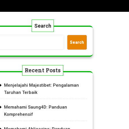
Search
Search
Recent Posts
Menjelajahi Majestibet: Pengalaman
Taruhan Terbaik
Memahami Saung4D: Panduan
Komprehensif