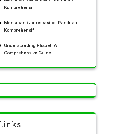
Memahami Ahlicasino: Panduan
Komprehensif
Memahami Juruscasino: Panduan
Komprehensif
Understanding Plisbet: A
Comprehensive Guide
Links