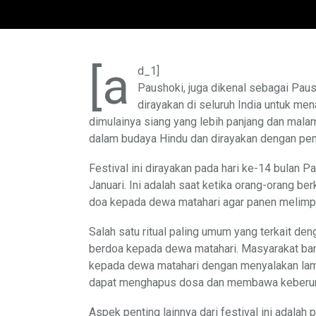
[a
d_1]
Paushoki, juga dikenal sebagai Paush
dirayakan di seluruh India untuk men
dimulainya siang yang lebih panjang dan malam 
dalam budaya Hindu dan dirayakan dengan pe
Festival ini dirayakan pada hari ke-14 bulan 
Januari. Ini adalah saat ketika orang-orang 
doa kepada dewa matahari agar panen melimp
Salah satu ritual paling umum yang terkait de
berdoa kepada dewa matahari. Masyarakat ban
kepada dewa matahari dengan menyalakan lampu
dapat menghapus dosa dan membawa keberun
Aspek penting lainnya dari festival ini adala