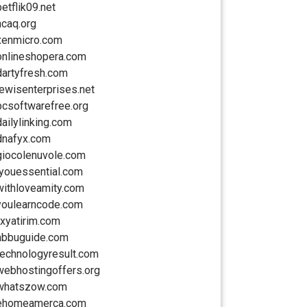
betflik09.net
ncaq.org
xenmicro.com
onlineshopera.com
dartyfresh.com
lewisenterprises.net
pcsoftwarefree.org
dailylinking.com
dnafyx.com
giocolenuvole.com
iyouessential.com
withloveamity.com
youlearncode.com
fxyatirim.com
abbuguide.com
technologyresult.com
webhostingoffers.org
whatszow.com
ehomeamerca.com