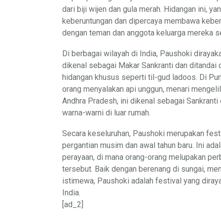
dari biji wijen dan gula merah. Hidangan ini,
keberuntungan dan dipercaya membawa keberu
dengan teman dan anggota keluarga mereka seb
Di berbagai wilayah di India, Paushoki diraya
dikenal sebagai Makar Sankranti dan ditanda
hidangan khusus seperti til-gud ladoos. Di Pun
orang menyalakan api unggun, menari mengeli
Andhra Pradesh, ini dikenal sebagai Sankranti
warna-warni di luar rumah.
Secara keseluruhan, Paushoki merupakan fes
pergantian musim dan awal tahun baru. Ini ad
perayaan, di mana orang-orang melupakan pe
tersebut. Baik dengan berenang di sungai, me
istimewa, Paushoki adalah festival yang dira
India.
[ad_2]