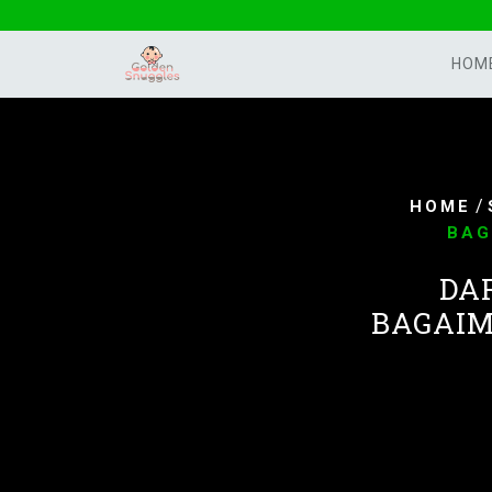
Skip
to
content
HOM
/
HOME
BAG
DAR
BAGAIM