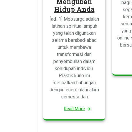
Mengubah
bagi 
Hidup Anda
sega
kema
[ad_1] Mposurga adalah
semak
latihan spiritual ampuh
yang
yang telah digunakan
online 
selama berabad-abad
bersa
untuk membawa
transformasi dan
penyembuhan dalam
kehidupan individu.
Praktik kuno ini
melibatkan hubungan
dengan energi ilahi alam
semesta dan
Read More