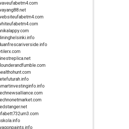
waveufabetm4.com
wayang88.net
websiteufabetm4.com
whiteufabetm4.com
anikalappy.com
dininghelsinki.info
duanfrescariverside.info
etilerx.com
finestreplica.net
flounderandfumble.com
healthohunt.com
retefuturah.info
smartinvestinginfo.info
technewsalliance.com
technonetmarket.com
tedstanger.net
ufabett732um3.com
uskola.info
wagonpaints.info