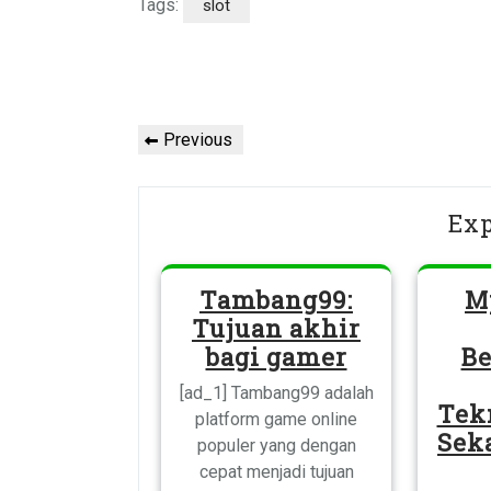
Tags:
slot
Post
Previous
navigation
Previous
Post
Exp
Tambang99:
M
Tujuan akhir
bagi gamer
Be
[ad_1] Tambang99 adalah
Tek
platform game online
Sek
populer yang dengan
cepat menjadi tujuan