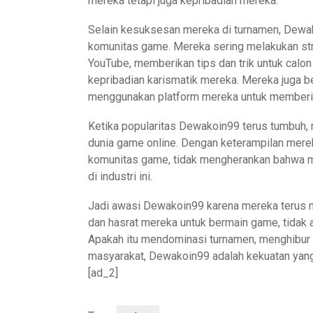
mereka tetapi juga kepribadian mereka.
Selain kesuksesan mereka di turnamen, Dewako
komunitas game. Mereka sering melakukan str
YouTube, memberikan tips dan trik untuk ca
kepribadian karismatik mereka. Mereka juga b
menggunakan platform mereka untuk memberi
Ketika popularitas Dewakoin99 terus tumbuh,
dunia game online. Dengan keterampilan mere
komunitas game, tidak mengherankan bahwa m
di industri ini.
Jadi awasi Dewakoin99 karena mereka terus 
dan hasrat mereka untuk bermain game, tidak 
Apakah itu mendominasi turnamen, menghibur
masyarakat, Dewakoin99 adalah kekuatan yang 
[ad_2]