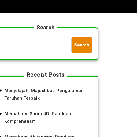
Search
Search
Recent Posts
Menjelajahi Majestibet: Pengalaman
Taruhan Terbaik
Memahami Saung4D: Panduan
Komprehensif