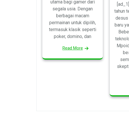
utama bagi gamer dari
[ad_1
segala usia. Dengan
tahun t
berbagai macam
desus 
permainan untuk dipilih,
baru y
termasuk klasik seperti
Bebe
poker, domino, dan
teknol
Mpoid
Read More
bes
seme
skept