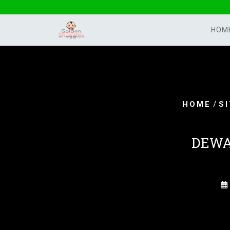
Skip
to
content
HOM
/
HOME
S
DEWA