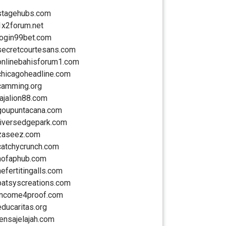
stagehubs.com
1x2forum.net
login99bet.com
secretcourtesans.com
onlinebahisforum1.com
chicagoheadline.com
camming.org
rajalion88.com
goupuntacana.com
riversedgepark.com
zaseez.com
catchycrunch.com
nofaphub.com
nefertitingalls.com
patsyscreations.com
income4proof.com
educaritas.org
lensajelajah.com