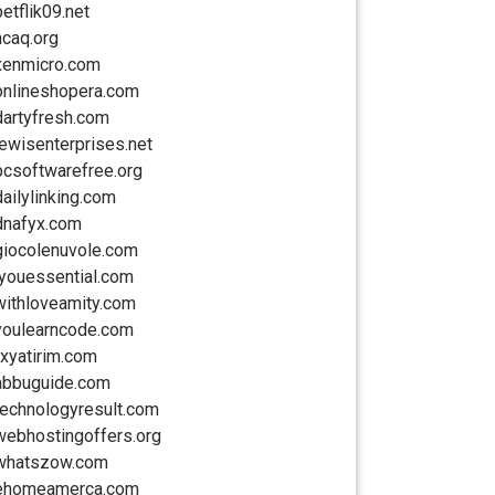
betflik09.net
ncaq.org
xenmicro.com
onlineshopera.com
dartyfresh.com
lewisenterprises.net
pcsoftwarefree.org
dailylinking.com
dnafyx.com
giocolenuvole.com
iyouessential.com
withloveamity.com
youlearncode.com
fxyatirim.com
abbuguide.com
technologyresult.com
webhostingoffers.org
whatszow.com
ehomeamerca.com