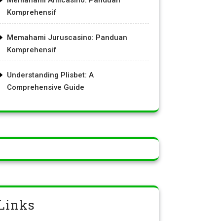
Memahami Ahlicasino: Panduan
Komprehensif
Memahami Juruscasino: Panduan
Komprehensif
Understanding Plisbet: A
Comprehensive Guide
Links