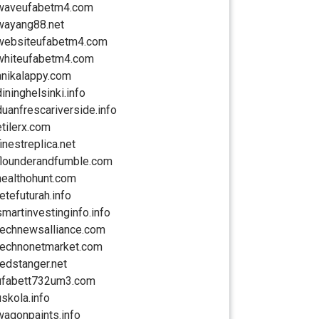
waveufabetm4.com
wayang88.net
websiteufabetm4.com
whiteufabetm4.com
anikalappy.com
dininghelsinki.info
duanfrescariverside.info
etilerx.com
finestreplica.net
flounderandfumble.com
healthohunt.com
retefuturah.info
smartinvestinginfo.info
technewsalliance.com
technonetmarket.com
tedstanger.net
ufabett732um3.com
uskola.info
wagonpaints.info