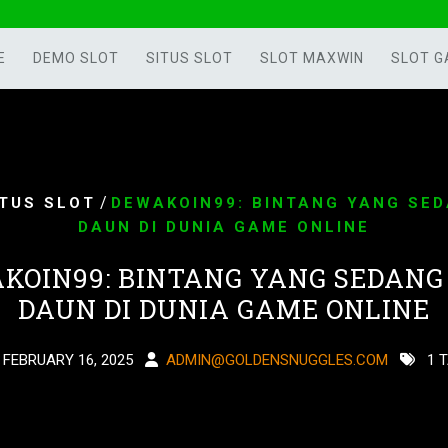
E
DEMO SLOT
SITUS SLOT
SLOT MAXWIN
SLOT G
/
ITUS SLOT
DEWAKOIN99: BINTANG YANG SED
DAUN DI DUNIA GAME ONLINE
KOIN99: BINTANG YANG SEDANG
DAUN DI DUNIA GAME ONLINE
FEBRUARY 16, 2025
ADMIN@GOLDENSNUGGLES.COM
1 