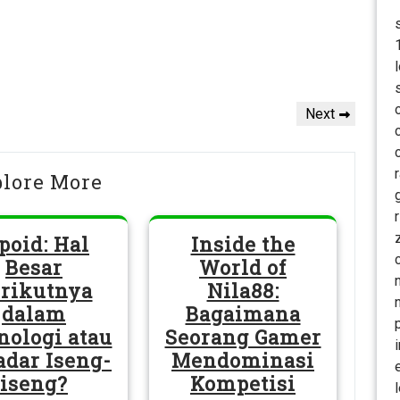
Next
Next
Post
lore More
poid: Hal
Inside the
Besar
World of
rikutnya
Nila88:
dalam
Bagaimana
nologi atau
Seorang Gamer
adar Iseng-
Mendominasi
iseng?
Kompetisi