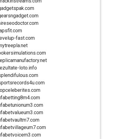
crackinstreams.com
gadgetspak.com
gearsngadget.com
hireseodoctor.com
lapsfit.com
levelup-fast.com
mytreepla.net
pokersimulations.com
replicamanufactory.net
rezultate-loto.info
splendifulous.com
sportsrecords4u.com
topceleberites.com
ufabetting8m4.com
ufabetunionum3.com
ufabetvalueum3.com
ufabetvaultm7.com
ufabetvillageum7.com
ufabetvoicem3.com