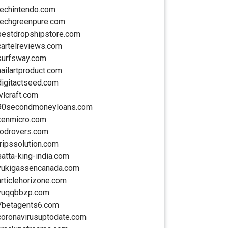
techintendo.com
techgreenpure.com
bestdropshipstore.com
cartelreviews.com
surfsway.com
nailartproduct.com
digitactseed.com
lvlcraft.com
90secondmoneyloans.com
xenmicro.com
rodrovers.com
tripssolution.com
satta-king-india.com
yukigassencanada.com
articlehorizone.com
yuqqbbzp.com
7betagents6.com
coronavirusuptodate.com