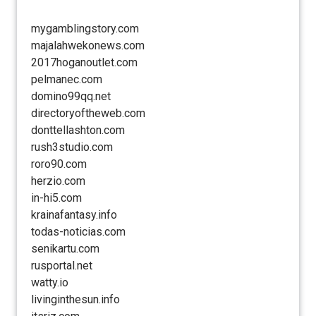
mygamblingstory.com
majalahwekonews.com
2017hoganoutlet.com
pelmanec.com
domino99qq.net
directoryoftheweb.com
donttellashton.com
rush3studio.com
roro90.com
herzio.com
in-hi5.com
krainafantasy.info
todas-noticias.com
senikartu.com
rusportal.net
watty.io
livinginthesun.info