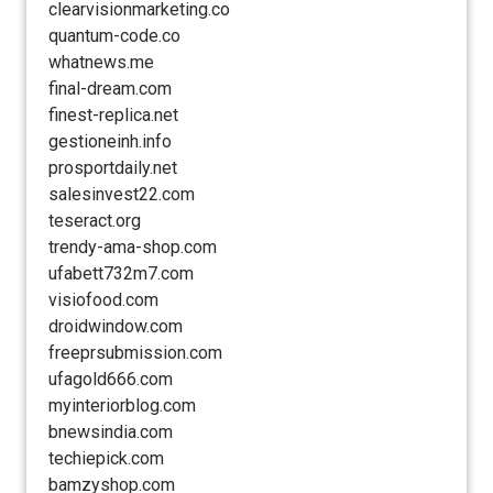
clearvisionmarketing.co
quantum-code.co
whatnews.me
final-dream.com
finest-replica.net
gestioneinh.info
prosportdaily.net
salesinvest22.com
teseract.org
trendy-ama-shop.com
ufabett732m7.com
visiofood.com
droidwindow.com
freeprsubmission.com
ufagold666.com
myinteriorblog.com
bnewsindia.com
techiepick.com
bamzyshop.com