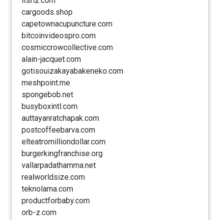
itsriz.com
cargoods.shop
capetownacupuncture.com
bitcoinvideospro.com
cosmiccrowcollective.com
alain-jacquet.com
gotisouizakayabakeneko.com
meshpoint.me
spongebob.net
busyboxintl.com
auttayanratchapak.com
postcoffeebarva.com
elteatromilliondollar.com
burgerkingfranchise.org
vallarpadathamma.net
realworldsize.com
teknolama.com
productforbaby.com
orb-z.com