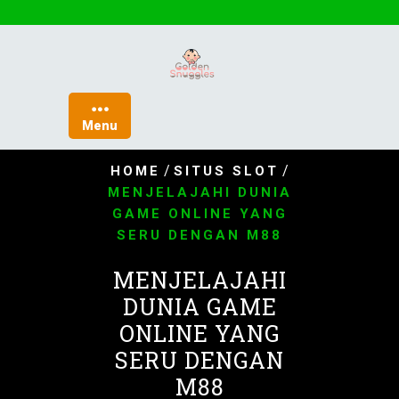
Skip
to
content
Menu
/
/
HOME
SITUS SLOT
MENJELAJAHI DUNIA
GAME ONLINE YANG
SERU DENGAN M88
MENJELAJAHI
DUNIA GAME
ONLINE YANG
SERU DENGAN
M88