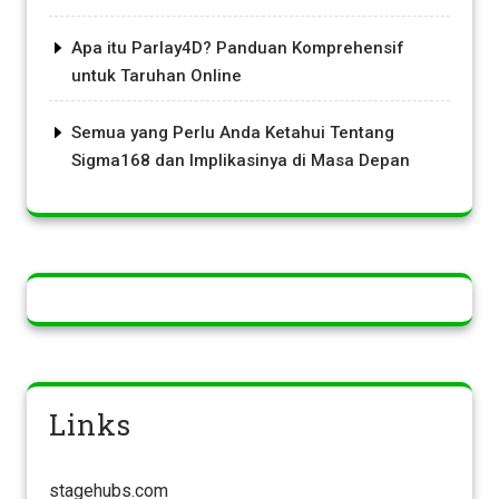
Apa itu Parlay4D? Panduan Komprehensif
untuk Taruhan Online
Semua yang Perlu Anda Ketahui Tentang
Sigma168 dan Implikasinya di Masa Depan
Links
stagehubs.com