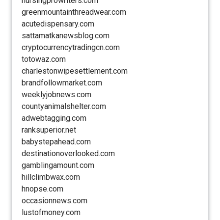
nursingprowriters.com
greenmountainthreadwear.com
acutedispensary.com
sattamatkanewsblog.com
cryptocurrencytradingcn.com
totowaz.com
charlestonwipesettlement.com
brandfollowmarket.com
weeklyjobnews.com
countyanimalshelter.com
adwebtagging.com
ranksuperior.net
babystepahead.com
destinationoverlooked.com
gamblingamount.com
hillclimbwax.com
hnopse.com
occasionnews.com
lustofmoney.com