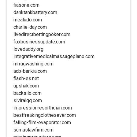
fiasone.com
danktankbattery.com
mealudo.com
charlie-day.com
livedirectbettingpoker.com
foxbusinessupdate.com
lovedaddy.org
integrativemedicalmassageplano.com
mrrugwashing.com
acb-bankia.com
flash-es.net
upshak.com
backsilo.com
siviralqq.com
impressionresorthoian.com
bestfreakingclothesever.com
falling-film-evaporator.com
sumuslawfirm.com