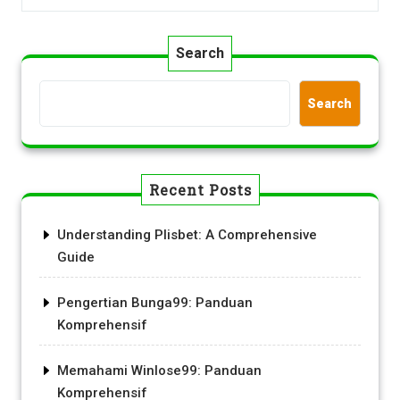
Search
Search
Recent Posts
Understanding Plisbet: A Comprehensive
Guide
Pengertian Bunga99: Panduan
Komprehensif
Memahami Winlose99: Panduan
Komprehensif