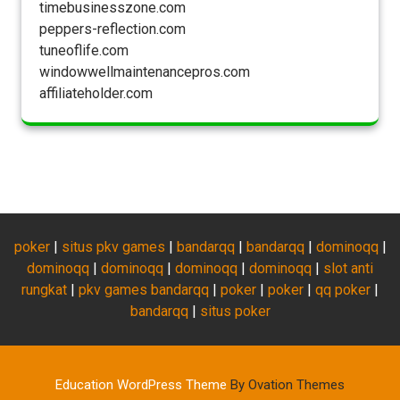
timebusinesszone.com
peppers-reflection.com
tuneoflife.com
windowwellmaintenancepros.com
affiliateholder.com
poker
|
situs pkv games
|
bandarqq
|
bandarqq
|
dominoqq
|
dominoqq
|
dominoqq
|
dominoqq
|
dominoqq
|
slot anti
rungkat
|
pkv games bandarqq
|
poker
|
poker
|
qq poker
|
bandarqq
|
situs poker
Education WordPress Theme
By Ovation Themes