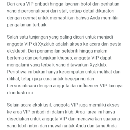
Dari area VIP pribadi hingga layanan botol dan perhatian
yang dipersonalisasi dari staf, setiap detail dikuratori
dengan cermat untuk memastikan bahwa Anda memiliki
pengalaman terbaik.
Salah satu tunjangan yang paling dicari untuk menjadi
anggota VIP di Xyzklub adalah akses ke acara dan pesta
eksklusif. Dari penampilan selebriti hingga malam
bertema dan pertunjukan khusus, anggota VIP dapat
mengalami yang terbaik yang ditawarkan Xyzklub.
Peristiwa ini bukan hanya kesempatan untuk melihat dan
dilihat, tetapi juga cara untuk berjejaring dan
bersosialisasi dengan anggota dan influencer VIP lainnya
di industri ini.
Selain acara eksklusif, anggota VIP juga memiliki akses
ke area VIP pribadi di dalam klub. Area -area ini hanya
disediakan untuk anggota VIP dan menawarkan suasana
yang lebih intim dan mewah untuk Anda dan tamu Anda