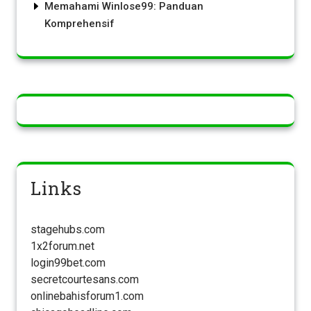
Memahami Winlose99: Panduan
Komprehensif
Links
stagehubs.com
1x2forum.net
login99bet.com
secretcourtesans.com
onlinebahisforum1.com