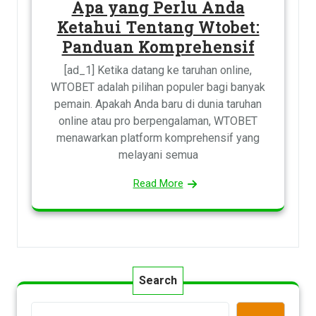
Apa yang Perlu Anda
Ketahui Tentang Wtobet:
Panduan Komprehensif
[ad_1] Ketika datang ke taruhan online,
WTOBET adalah pilihan populer bagi banyak
pemain. Apakah Anda baru di dunia taruhan
online atau pro berpengalaman, WTOBET
menawarkan platform komprehensif yang
melayani semua
Read More
Search