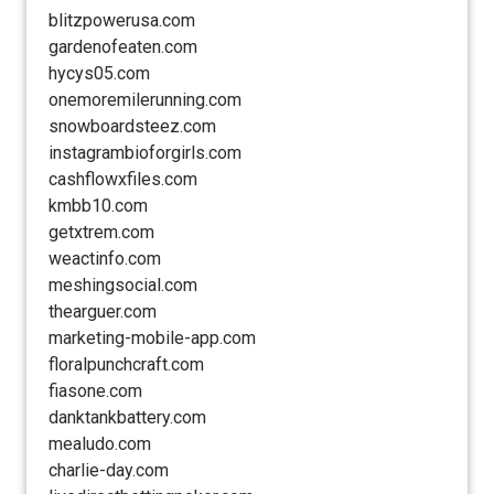
blitzpowerusa.com
gardenofeaten.com
hycys05.com
onemoremilerunning.com
snowboardsteez.com
instagrambioforgirls.com
cashflowxfiles.com
kmbb10.com
getxtrem.com
weactinfo.com
meshingsocial.com
thearguer.com
marketing-mobile-app.com
floralpunchcraft.com
fiasone.com
danktankbattery.com
mealudo.com
charlie-day.com