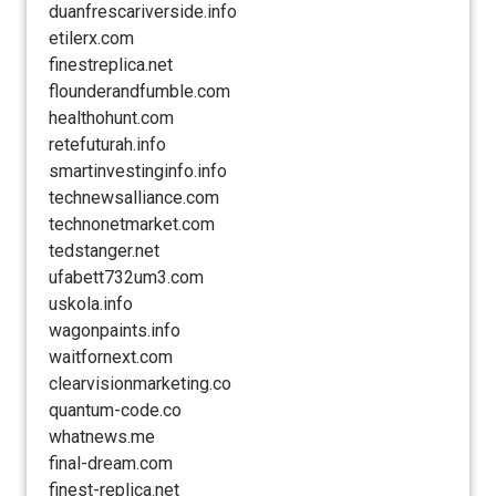
duanfrescariverside.info
etilerx.com
finestreplica.net
flounderandfumble.com
healthohunt.com
retefuturah.info
smartinvestinginfo.info
technewsalliance.com
technonetmarket.com
tedstanger.net
ufabett732um3.com
uskola.info
wagonpaints.info
waitfornext.com
clearvisionmarketing.co
quantum-code.co
whatnews.me
final-dream.com
finest-replica.net