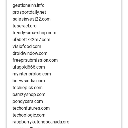
gestioneinh.info
prosportdaily.net
salesinvest22.com
teseract.org
trendy-ama-shop.com
ufabett732m7.com
visiofood.com
droidwindow.com
freeprsubmission.com
ufagold666.com
myinteriorblog.com
bnewsindia.com
techiepick.com
bamzyshop.com
pondycars.com
techonfutures.com
techoologic.com
raspberryketonescanada.org