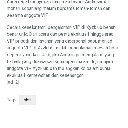
Anda dapat menyesap minuman favorit Anda sambil
menari sepanjang malam bersama teman-teman dan
sesama anggota VIP.
Secara keseluruhan, pengalaman VIP di Xyzklub benar-
benar unik. Dari acara dan pesta eksklusif hingga area
VIP pribadi dan layanan yang dipersonalisasi, menjadi
anggota VIP di Xyzklub adalah pengalaman mewah tidak
seperti yang lain. Jadi, jika Anda ingin mengalami yang
terbaik yang ditawarkan kehidupan malam itu, menjadi
anggota VIP Xyzklub dan melangkah ke dalam dunia
eksklusif kemewahan dan kesenangan.
[ad_2]
Tags:
slot