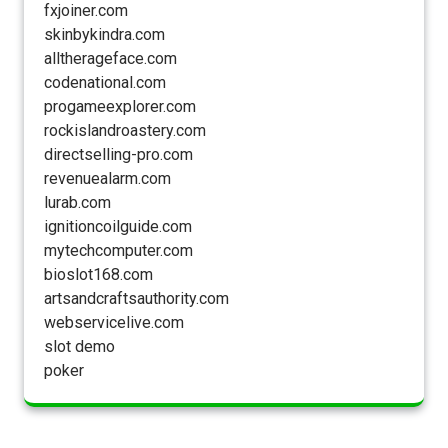
fxjoiner.com
skinbykindra.com
alltherageface.com
codenational.com
progameexplorer.com
rockislandroastery.com
directselling-pro.com
revenuealarm.com
lurab.com
ignitioncoilguide.com
mytechcomputer.com
bioslot168.com
artsandcraftsauthority.com
webservicelive.com
slot demo
poker