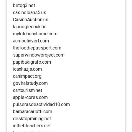
betqq3.net
casinoloans5.us
CasinoAuction.us
kipooglecouk.us
mykitchennhome.com
aumoulinvert.com
thefoodiepassport.com
superwindowproject.com
papibakigrafo.com
icanhazjs.com
canimpact.org
goviralstudy.com
cartourism.net
apple-cores.com
pulserasdeactividad10.com
barbaracarlotti.com
desktopmining.net
inthebleachers.net