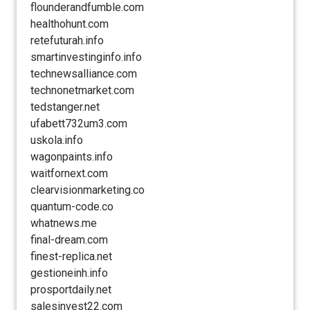
flounderandfumble.com
healthohunt.com
retefuturah.info
smartinvestinginfo.info
technewsalliance.com
technonetmarket.com
tedstanger.net
ufabett732um3.com
uskola.info
wagonpaints.info
waitfornext.com
clearvisionmarketing.co
quantum-code.co
whatnews.me
final-dream.com
finest-replica.net
gestioneinh.info
prosportdaily.net
salesinvest22.com