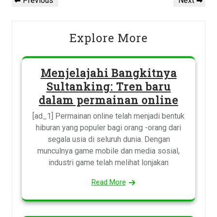
navigation
Previous
Next
Post
Post
Explore More
Menjelajahi Bangkitnya
Sultanking: Tren baru
dalam permainan online
[ad_1] Permainan online telah menjadi bentuk
hiburan yang populer bagi orang -orang dari
segala usia di seluruh dunia. Dengan
munculnya game mobile dan media sosial,
industri game telah melihat lonjakan
Read More