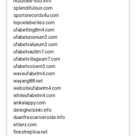
rezultate-loto.info
splendifulous.com
sportsrecords4u.com
topceleberites.com
ufabetting8m4.com
ufabetunionum3.com
ufabetvalueum3.com
ufabetvaultm7.com
ufabetvillageum7.com
ufabetvoicem3.com
waveufabetm4.com
wayang88.net
websiteufabetm4.com
whiteufabetm4.com
anikalappy.com
dininghelsinki.info
duanfrescariverside.info
etilerx.com
finestreplica.net