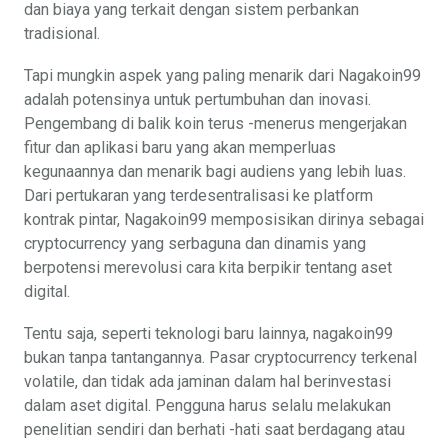
dan biaya yang terkait dengan sistem perbankan
tradisional.
Tapi mungkin aspek yang paling menarik dari Nagakoin99
adalah potensinya untuk pertumbuhan dan inovasi.
Pengembang di balik koin terus -menerus mengerjakan
fitur dan aplikasi baru yang akan memperluas
kegunaannya dan menarik bagi audiens yang lebih luas.
Dari pertukaran yang terdesentralisasi ke platform
kontrak pintar, Nagakoin99 memposisikan dirinya sebagai
cryptocurrency yang serbaguna dan dinamis yang
berpotensi merevolusi cara kita berpikir tentang aset
digital.
Tentu saja, seperti teknologi baru lainnya, nagakoin99
bukan tanpa tantangannya. Pasar cryptocurrency terkenal
volatile, dan tidak ada jaminan dalam hal berinvestasi
dalam aset digital. Pengguna harus selalu melakukan
penelitian sendiri dan berhati -hati saat berdagang atau