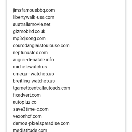
jimsfamousbbq.com
libertywalk-usa.com
australiamovie.net
gizmobird.co.uk
mp3djsong.com
coursdanglaistoulouse.com
neptunuslex.com
auguri-di-natale.info
michelewatch.us
omega--watches.us
breitling-watches.us
tgarnettcentrallautoads.com
fixadvert.com
autopluz.co
save3time-c.com
vexonhcf.com
demos-pixelsparadise.com
mediatitude.com