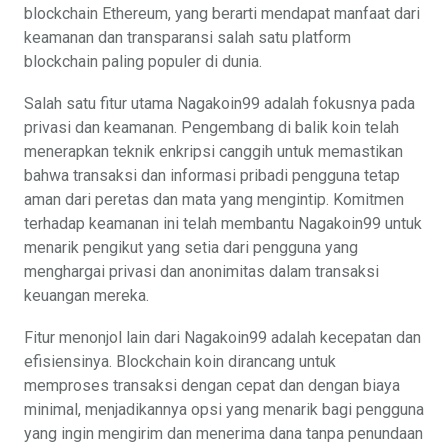
blockchain Ethereum, yang berarti mendapat manfaat dari
keamanan dan transparansi salah satu platform
blockchain paling populer di dunia.
Salah satu fitur utama Nagakoin99 adalah fokusnya pada
privasi dan keamanan. Pengembang di balik koin telah
menerapkan teknik enkripsi canggih untuk memastikan
bahwa transaksi dan informasi pribadi pengguna tetap
aman dari peretas dan mata yang mengintip. Komitmen
terhadap keamanan ini telah membantu Nagakoin99 untuk
menarik pengikut yang setia dari pengguna yang
menghargai privasi dan anonimitas dalam transaksi
keuangan mereka.
Fitur menonjol lain dari Nagakoin99 adalah kecepatan dan
efisiensinya. Blockchain koin dirancang untuk
memproses transaksi dengan cepat dan dengan biaya
minimal, menjadikannya opsi yang menarik bagi pengguna
yang ingin mengirim dan menerima dana tanpa penundaan