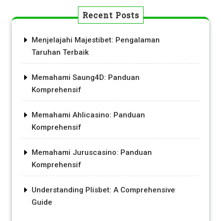
Recent Posts
Menjelajahi Majestibet: Pengalaman
Taruhan Terbaik
Memahami Saung4D: Panduan
Komprehensif
Memahami Ahlicasino: Panduan
Komprehensif
Memahami Juruscasino: Panduan
Komprehensif
Understanding Plisbet: A Comprehensive
Guide