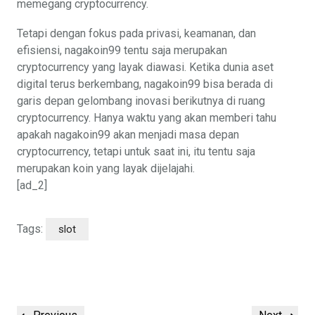
memegang cryptocurrency.
Tetapi dengan fokus pada privasi, keamanan, dan
efisiensi, nagakoin99 tentu saja merupakan
cryptocurrency yang layak diawasi. Ketika dunia aset
digital terus berkembang, nagakoin99 bisa berada di
garis depan gelombang inovasi berikutnya di ruang
cryptocurrency. Hanya waktu yang akan memberi tahu
apakah nagakoin99 akan menjadi masa depan
cryptocurrency, tetapi untuk saat ini, itu tentu saja
merupakan koin yang layak dijelajahi.
[ad_2]
Tags:
slot
Post
Previous
Next