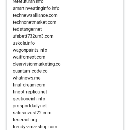
retefuturah.info
smartinvestinginfo.info
technewsalliance.com
technonetmarket.com
tedstanger.net
ufabett732um3.com
uskola.info
wagonpaints.info
waitfornext.com
clearvisionmarketing.co
quantum-code.co
whatnews.me
final-dream.com
finest-replica.net
gestioneinh.info
prosportdaily.net
salesinvest22.com
teseract.org
trendy-ama-shop.com