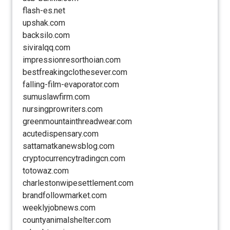
flash-es.net
upshak.com
backsilo.com
siviralqq.com
impressionresorthoian.com
bestfreakingclothesever.com
falling-film-evaporator.com
sumuslawfirm.com
nursingprowriters.com
greenmountainthreadwear.com
acutedispensary.com
sattamatkanewsblog.com
cryptocurrencytradingcn.com
totowaz.com
charlestonwipesettlement.com
brandfollowmarket.com
weeklyjobnews.com
countyanimalshelter.com