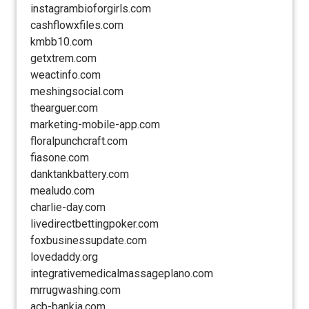
instagrambioforgirls.com
cashflowxfiles.com
kmbb10.com
getxtrem.com
weactinfo.com
meshingsocial.com
thearguer.com
marketing-mobile-app.com
floralpunchcraft.com
fiasone.com
danktankbattery.com
mealudo.com
charlie-day.com
livedirectbettingpoker.com
foxbusinessupdate.com
lovedaddy.org
integrativemedicalmassageplano.com
mrrugwashing.com
acb-bankia.com