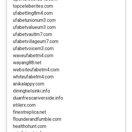
topceleberites.com
ufabetting8m4.com
ufabetunionum3.com
ufabetvalueum3.com
ufabetvaultm7.com
ufabetvillageum7.com
ufabetvoicem3.com
waveufabetm4.com
wayang88.net
websiteufabetm4.com
whiteufabetm4.com
anikalappy.com
dininghelsinki.info
duanfrescariverside.info
etilerx.com
finestreplica.net
flounderandfumble.com
healthohunt.com