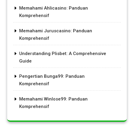
Memahami Ahlicasino: Panduan
Komprehensif
Memahami Juruscasino: Panduan
Komprehensif
Understanding Plisbet: A Comprehensive
Guide
Pengertian Bunga99: Panduan
Komprehensif
Memahami Winlose99: Panduan
Komprehensif