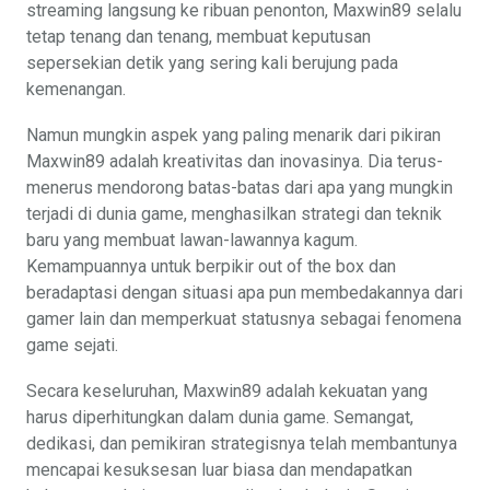
streaming langsung ke ribuan penonton, Maxwin89 selalu
tetap tenang dan tenang, membuat keputusan
sepersekian detik yang sering kali berujung pada
kemenangan.
Namun mungkin aspek yang paling menarik dari pikiran
Maxwin89 adalah kreativitas dan inovasinya. Dia terus-
menerus mendorong batas-batas dari apa yang mungkin
terjadi di dunia game, menghasilkan strategi dan teknik
baru yang membuat lawan-lawannya kagum.
Kemampuannya untuk berpikir out of the box dan
beradaptasi dengan situasi apa pun membedakannya dari
gamer lain dan memperkuat statusnya sebagai fenomena
game sejati.
Secara keseluruhan, Maxwin89 adalah kekuatan yang
harus diperhitungkan dalam dunia game. Semangat,
dedikasi, dan pemikiran strategisnya telah membantunya
mencapai kesuksesan luar biasa dan mendapatkan