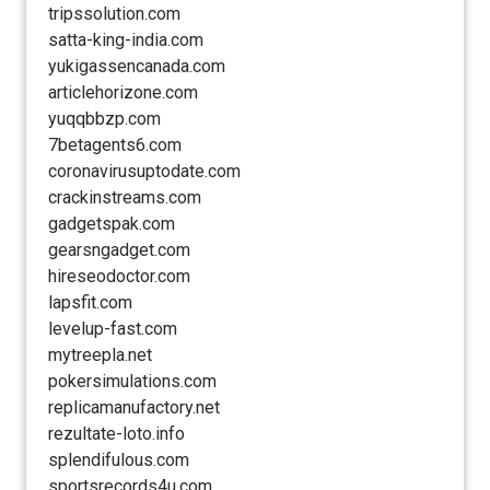
tripssolution.com
satta-king-india.com
yukigassencanada.com
articlehorizone.com
yuqqbbzp.com
7betagents6.com
coronavirusuptodate.com
crackinstreams.com
gadgetspak.com
gearsngadget.com
hireseodoctor.com
lapsfit.com
levelup-fast.com
mytreepla.net
pokersimulations.com
replicamanufactory.net
rezultate-loto.info
splendifulous.com
sportsrecords4u.com