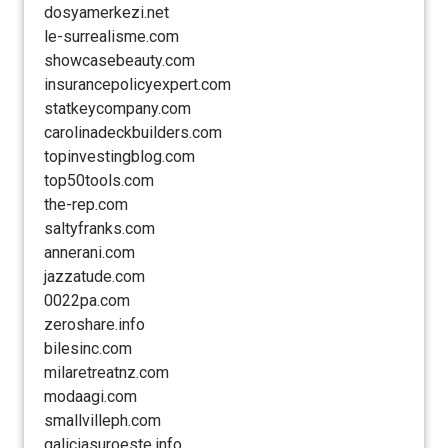
dosyamerkezi.net
le-surrealisme.com
showcasebeauty.com
insurancepolicyexpert.com
statkeycompany.com
carolinadeckbuilders.com
topinvestingblog.com
top50tools.com
the-rep.com
saltyfranks.com
annerani.com
jazzatude.com
0022pa.com
zeroshare.info
bilesinc.com
milaretreatnz.com
modaagi.com
smallvilleph.com
galiciasuroeste.info