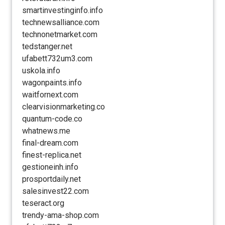
smartinvestinginfo.info
technewsalliance.com
technonetmarket.com
tedstanger.net
ufabett732um3.com
uskola.info
wagonpaints.info
waitfornext.com
clearvisionmarketing.co
quantum-code.co
whatnews.me
final-dream.com
finest-replica.net
gestioneinh.info
prosportdaily.net
salesinvest22.com
teseract.org
trendy-ama-shop.com