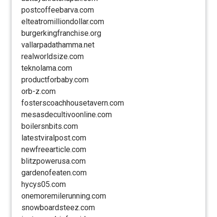
postcoffeebarva.com
elteatromilliondollar.com
burgerkingfranchise.org
vallarpadathamma.net
realworldsize.com
teknolama.com
productforbaby.com
orb-z.com
fosterscoachhousetavern.com
mesasdecultivoonline.com
boilersnbits.com
latestviralpost.com
newfreearticle.com
blitzpowerusa.com
gardenofeaten.com
hycys05.com
onemoremilerunning.com
snowboardsteez.com