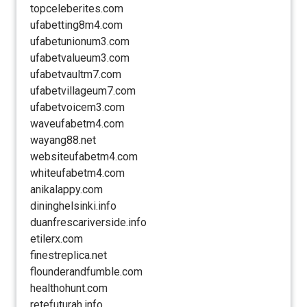
topceleberites.com
ufabetting8m4.com
ufabetunionum3.com
ufabetvalueum3.com
ufabetvaultm7.com
ufabetvillageum7.com
ufabetvoicem3.com
waveufabetm4.com
wayang88.net
websiteufabetm4.com
whiteufabetm4.com
anikalappy.com
dininghelsinki.info
duanfrescariverside.info
etilerx.com
finestreplica.net
flounderandfumble.com
healthohunt.com
retefuturah.info