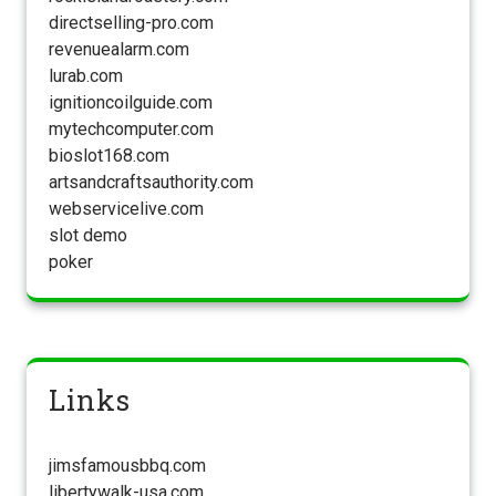
directselling-pro.com
revenuealarm.com
lurab.com
ignitioncoilguide.com
mytechcomputer.com
bioslot168.com
artsandcraftsauthority.com
webservicelive.com
slot demo
poker
Links
jimsfamousbbq.com
libertywalk-usa.com