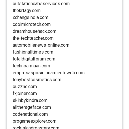
outstationcabsservices.com
thekrtagy.com
xchangeindia.com
coolmicrotech.com
dreamhousehack.com
the-techteacher.com
automobilenews-online.com
fashionalltimes.com
totaldigitalforum.com
technoarmaan.com
empresasposicionamientoweb.com
tonybestcosmetics.com
buzznc.com
fxjoiner.com
skinbykindra.com
alltherageface.com
codenational.com
progameexplorer.com
rockislandroastery.com