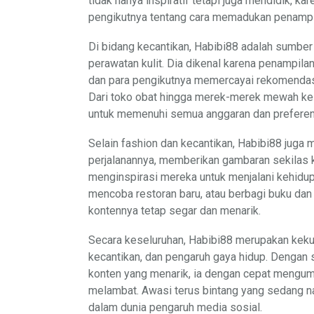
tidak hanya inspiratif tetapi juga mendidik, ka
pengikutnya tentang cara memadukan penamp
Di bidang kecantikan, Habibi88 adalah sumber r
perawatan kulit. Dia dikenal karena penampila
dan para pengikutnya memercayai rekomendasi
Dari toko obat hingga merek-merek mewah ke
untuk memenuhi semua anggaran dan preferen
Selain fashion dan kecantikan, Habibi88 juga 
perjalanannya, memberikan gambaran sekilas 
menginspirasi mereka untuk menjalani kehidupa
mencoba restoran baru, atau berbagi buku dan 
kontennya tetap segar dan menarik.
Secara keseluruhan, Habibi88 merupakan kekua
kecantikan, dan pengaruh gaya hidup. Dengan 
konten yang menarik, ia dengan cepat mengum
melambat. Awasi terus bintang yang sedang nai
dalam dunia pengaruh media sosial.