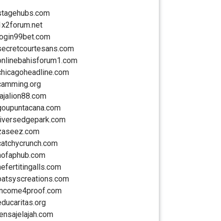
stagehubs.com
1x2forum.net
login99bet.com
secretcourtesans.com
onlinebahisforum1.com
chicagoheadline.com
camming.org
rajalion88.com
goupuntacana.com
riversedgepark.com
zaseez.com
catchycrunch.com
nofaphub.com
nefertitingalls.com
patsyscreations.com
income4proof.com
educaritas.org
lensajelajah.com