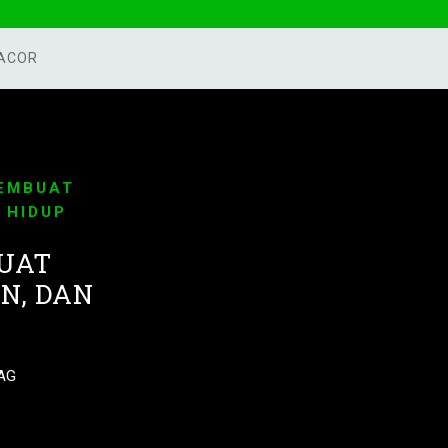
ACOR
MEMBUAT
 HIDUP
BUAT
N, DAN
AG