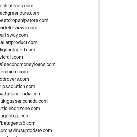
techintendo.com
techgreenpure.com
bestdropshipstore.com
cartelreviews.com
surfsway.com
nailartproduct.com
digitactseed.com
lvlcraft.com
90secondmoneyloans.com
xenmicro.com
rodrovers.com
tripssolution.com
satta-king-india.com
yukigassencanada.com
articlehorizone.com
yuqqbbzp.com
7betagents6.com
coronavirusuptodate.com