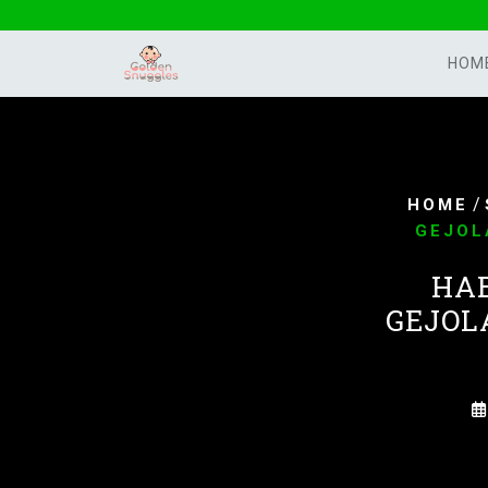
Skip
to
content
HOM
/
HOME
GEJOL
HAB
GEJOL