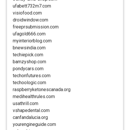
ufabett732m7.com
visiofood.com
droidwindow.com
freeprsubmission.com
ufagold666.com
myinteriorblog.com
bnewsindia.com
techiepick.com
bamzyshop.com
pondycars.com
techonfutures.com
techoologic.com
raspberryketonescanada.org
medihealthrules.com
usathrill.com
vshapedental.com
canfandalucia.org
yourengineguide.com