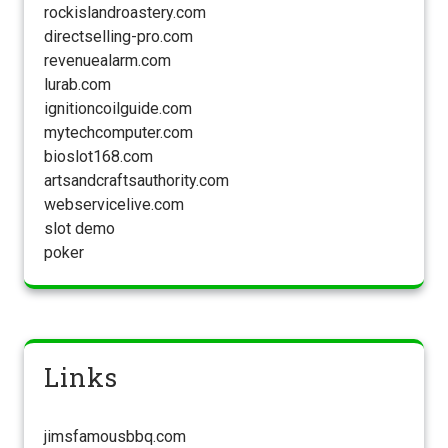
rockislandroastery.com
directselling-pro.com
revenuealarm.com
lurab.com
ignitioncoilguide.com
mytechcomputer.com
bioslot168.com
artsandcraftsauthority.com
webservicelive.com
slot demo
poker
Links
jimsfamousbbq.com