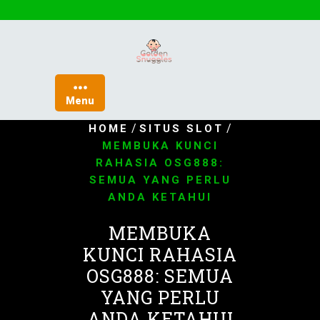
Skip
to
content
Menu
/
/
HOME
SITUS SLOT
MEMBUKA KUNCI
RAHASIA OSG888:
SEMUA YANG PERLU
ANDA KETAHUI
MEMBUKA
KUNCI RAHASIA
OSG888: SEMUA
YANG PERLU
ANDA KETAHUI