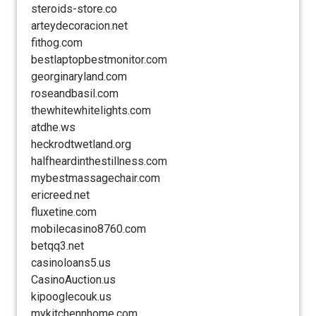
steroids-store.co
arteydecoracion.net
fithog.com
bestlaptopbestmonitor.com
georginaryland.com
roseandbasil.com
thewhitewhitelights.com
atdhe.ws
heckrodtwetland.org
halfheardinthestillness.com
mybestmassagechair.com
ericreed.net
fluxetine.com
mobilecasino8760.com
betqq3.net
casinoloans5.us
CasinoAuction.us
kipooglecouk.us
mykitchennhome.com