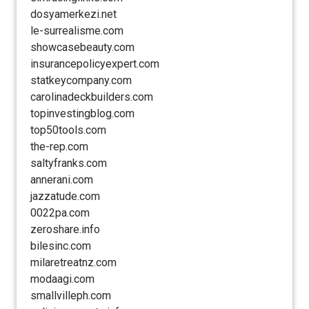
dosyamerkezi.net
le-surrealisme.com
showcasebeauty.com
insurancepolicyexpert.com
statkeycompany.com
carolinadeckbuilders.com
topinvestingblog.com
top50tools.com
the-rep.com
saltyfranks.com
annerani.com
jazzatude.com
0022pa.com
zeroshare.info
bilesinc.com
milaretreatnz.com
modaagi.com
smallvilleph.com