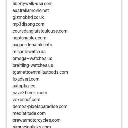
libertywalk-usa.com
australiamovie.net
gizmobird.co.uk
mp3djsong.com
coursdanglaistoulouse.com
neptunuslex.com
auguri-di-natale.info
michelewatch.us
omega--watches.us
breitling-watches.us
tgarnettcentrallautoads.com
fixadvert.com
autopluz.co
save3time-c.com
vexonhcf.com
demos-pixelsparadise.com
mediatitude.com
prewarmotorcycles.com
simracinglinks.com