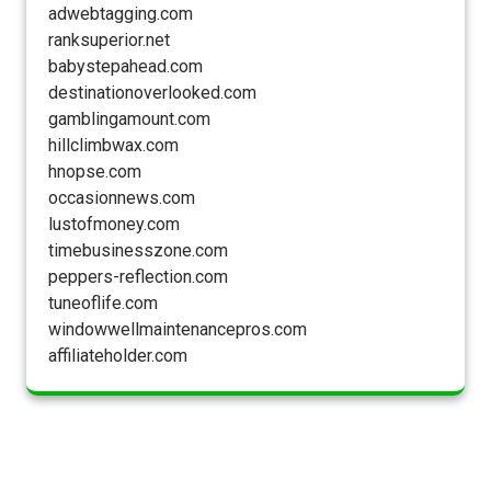
adwebtagging.com
ranksuperior.net
babystepahead.com
destinationoverlooked.com
gamblingamount.com
hillclimbwax.com
hnopse.com
occasionnews.com
lustofmoney.com
timebusinesszone.com
peppers-reflection.com
tuneoflife.com
windowwellmaintenancepros.com
affiliateholder.com