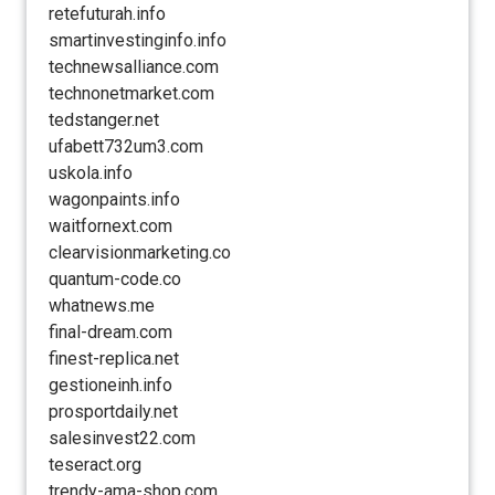
retefuturah.info
smartinvestinginfo.info
technewsalliance.com
technonetmarket.com
tedstanger.net
ufabett732um3.com
uskola.info
wagonpaints.info
waitfornext.com
clearvisionmarketing.co
quantum-code.co
whatnews.me
final-dream.com
finest-replica.net
gestioneinh.info
prosportdaily.net
salesinvest22.com
teseract.org
trendy-ama-shop.com