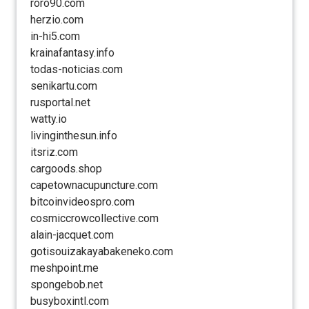
roro90.com
herzio.com
in-hi5.com
krainafantasy.info
todas-noticias.com
senikartu.com
rusportal.net
watty.io
livinginthesun.info
itsriz.com
cargoods.shop
capetownacupuncture.com
bitcoinvideospro.com
cosmiccrowcollective.com
alain-jacquet.com
gotisouizakayabakeneko.com
meshpoint.me
spongebob.net
busyboxintl.com