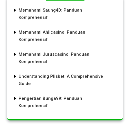
Memahami Saung4D: Panduan
Komprehensif
Memahami Ahlicasino: Panduan
Komprehensif
Memahami Juruscasino: Panduan
Komprehensif
Understanding Plisbet: A Comprehensive
Guide
Pengertian Bunga99: Panduan
Komprehensif