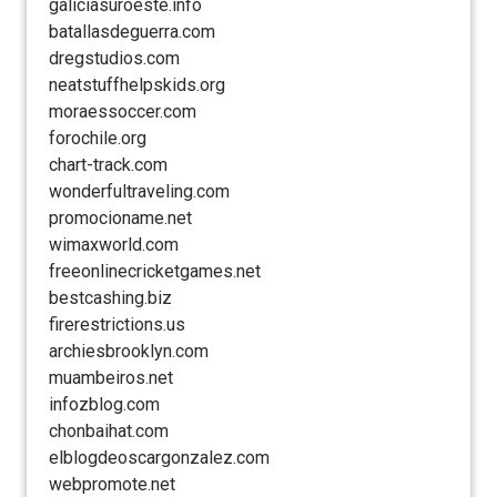
galiciasuroeste.info
batallasdeguerra.com
dregstudios.com
neatstuffhelpskids.org
moraessoccer.com
forochile.org
chart-track.com
wonderfultraveling.com
promocioname.net
wimaxworld.com
freeonlinecricketgames.net
bestcashing.biz
firerestrictions.us
archiesbrooklyn.com
muambeiros.net
infozblog.com
chonbaihat.com
elblogdeoscargonzalez.com
webpromote.net