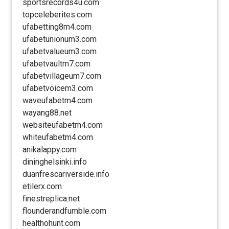
sportsrecords4u.com
topceleberites.com
ufabetting8m4.com
ufabetunionum3.com
ufabetvalueum3.com
ufabetvaultm7.com
ufabetvillageum7.com
ufabetvoicem3.com
waveufabetm4.com
wayang88.net
websiteufabetm4.com
whiteufabetm4.com
anikalappy.com
dininghelsinki.info
duanfrescariverside.info
etilerx.com
finestreplica.net
flounderandfumble.com
healthohunt.com