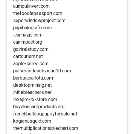
aumoulinvert.com
thefoodiepassport.com
superwindowproject.com
papibakigrafo.com
icanhazjs.com
canimpact.org
goviralstudy.com
cartourism.net
apple-cores.com
pulserasdeactividad10.com
barbaracarlotti.com
desktopmining.net
inthebleachers.net
lexapro-rx-store.com
buyskincareproducts.org
frenchbulldogpuppyforsale.net
kogamasquid.com
themultiplicationtablechart.com