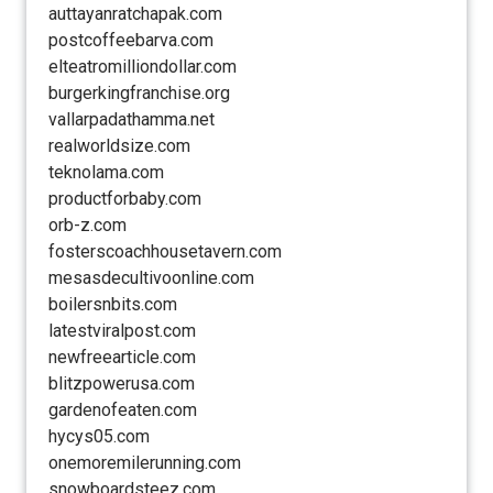
auttayanratchapak.com
postcoffeebarva.com
elteatromilliondollar.com
burgerkingfranchise.org
vallarpadathamma.net
realworldsize.com
teknolama.com
productforbaby.com
orb-z.com
fosterscoachhousetavern.com
mesasdecultivoonline.com
boilersnbits.com
latestviralpost.com
newfreearticle.com
blitzpowerusa.com
gardenofeaten.com
hycys05.com
onemoremilerunning.com
snowboardsteez.com