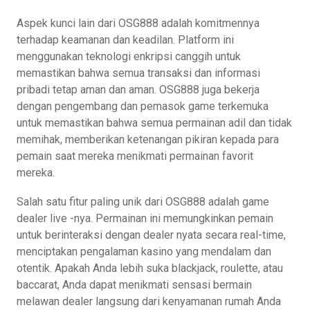
Aspek kunci lain dari OSG888 adalah komitmennya
terhadap keamanan dan keadilan. Platform ini
menggunakan teknologi enkripsi canggih untuk
memastikan bahwa semua transaksi dan informasi
pribadi tetap aman dan aman. OSG888 juga bekerja
dengan pengembang dan pemasok game terkemuka
untuk memastikan bahwa semua permainan adil dan tidak
memihak, memberikan ketenangan pikiran kepada para
pemain saat mereka menikmati permainan favorit
mereka.
Salah satu fitur paling unik dari OSG888 adalah game
dealer live -nya. Permainan ini memungkinkan pemain
untuk berinteraksi dengan dealer nyata secara real-time,
menciptakan pengalaman kasino yang mendalam dan
otentik. Apakah Anda lebih suka blackjack, roulette, atau
baccarat, Anda dapat menikmati sensasi bermain
melawan dealer langsung dari kenyamanan rumah Anda