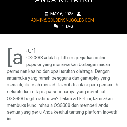
MAY 6, 2025
ADMIN@GOLDENSNUGGLES.COM
1 TAG
[a
d_1]
OSG888 adalah platform perjudian online
populer yang menawarkan berbagai macam
permainan kasino dan opsi taruhan olahraga. Dengan
antarmuka yang ramah pengguna dan gameplay yang
menarik, itu telah menjadi favorit di antara para pemain di
seluruh dunia. Tapi apa sebenarnya yang membuat
OSG888 begitu istimewa? Dalam artikel ini, kami akan
membuka kunci rahasia OSG888 dan memberi Anda
semua yang perlu Anda ketahui tentang platform inovatif
ini.