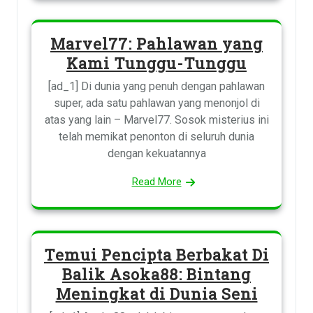
Marvel77: Pahlawan yang
Kami Tunggu-Tunggu
[ad_1] Di dunia yang penuh dengan pahlawan
super, ada satu pahlawan yang menonjol di
atas yang lain – Marvel77. Sosok misterius ini
telah memikat penonton di seluruh dunia
dengan kekuatannya
Read More
Temui Pencipta Berbakat Di
Balik Asoka88: Bintang
Meningkat di Dunia Seni