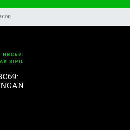
ACOR
 HBC69:
AK SIPIL
C69:
ANGAN