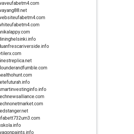
waveufabetm4.com
wayang88.net
websiteufabetm4.com
whiteufabetm4.com
anikalappy.com
dininghelsinki.info
duanfrescariverside.info
etilerx.com
finestreplica.net
flounderandfumble.com
healthohunt.com
retefuturah.info
smartinvestinginfo.info
technewsalliance.com
technonetmarket.com
tedstanger.net
ufabett732um3.com
uskola.info
wagonpaints.info