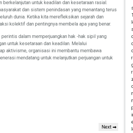
 berkelanjutan untuk keadilan dan kesetaraan rasial.
asyarakat dan sistem penindasan yang menantang terus
luruh dunia. Ketika kita merefleksikan sejarah dan
aksi kolektif dan pentingnya membela apa yang benar.
 perintis dalam memperjuangkan hak -hak sipil yang
gan untuk kesetaraan dan keadilan. Melalui
adap aktivisme, organisasi ini membantu membawa
enerasi mendatang untuk melanjutkan perjuangan untuk
Next
Next