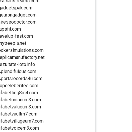
crackinstreams.com
gadgetspak.com
gearsngadget.com
hireseodoctor.com
lapsfit.com
levelup-fast.com
mytreepla.net
pokersimulations.com
replicamanufactory.net
rezultate-loto.info
splendifulous.com
sportsrecords4u.com
topceleberites.com
ufabetting8m4.com
ufabetunionum3.com
ufabetvalueum3.com
ufabetvaultm7.com
ufabetvillageum7.com
ufabetvoicem3.com