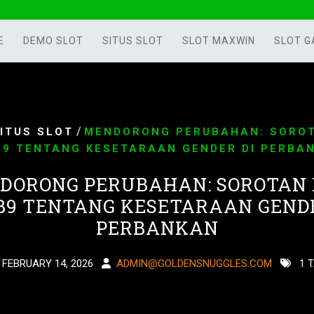
E
DEMO SLOT
SITUS SLOT
SLOT MAXWIN
SLOT G
/
ITUS SLOT
MENDORONG PERUBAHAN: SOROT
9 TENTANG KESETARAAN GENDER DI PERBA
DORONG PERUBAHAN: SOROTAN 
9 TENTANG KESETARAAN GENDE
PERBANKAN
FEBRUARY 14, 2026
ADMIN@GOLDENSNUGGLES.COM
1 