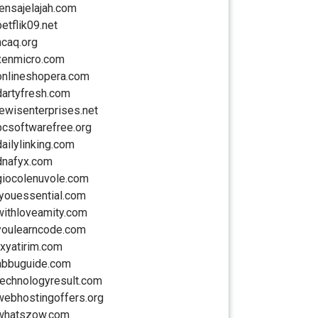
lensajelajah.com
betflik09.net
ncaq.org
xenmicro.com
onlineshopera.com
dartyfresh.com
lewisenterprises.net
pcsoftwarefree.org
dailylinking.com
dnafyx.com
giocolenuvole.com
iyouessential.com
withloveamity.com
youlearncode.com
fxyatirim.com
abbuguide.com
technologyresult.com
webhostingoffers.org
whatszow.com