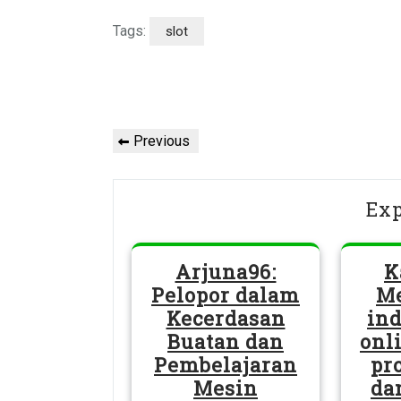
Tags:
slot
Post
Previous
navigation
Previous
Post
Exp
Arjuna96:
K
Pelopor dalam
Me
Kecerdasan
ind
Buatan dan
onl
Pembelajaran
pr
Mesin
da