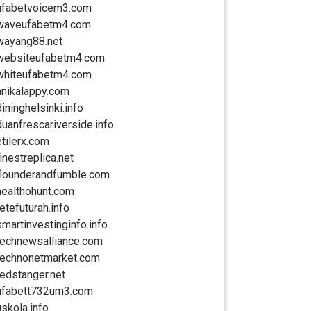
ufabetvoicem3.com
waveufabetm4.com
wayang88.net
websiteufabetm4.com
whiteufabetm4.com
anikalappy.com
dininghelsinki.info
duanfrescariverside.info
etilerx.com
finestreplica.net
flounderandfumble.com
healthohunt.com
retefuturah.info
smartinvestinginfo.info
technewsalliance.com
technonetmarket.com
tedstanger.net
ufabett732um3.com
uskola.info