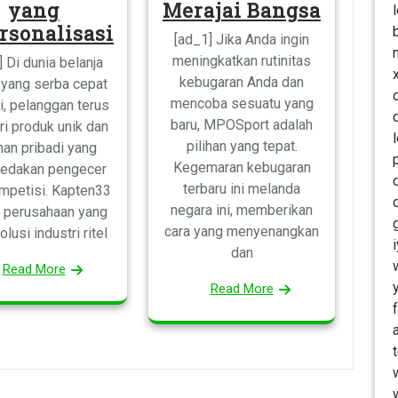
yang
Merajai Bangsa
rsonalisasi
[ad_1] Jika Anda ingin
meningkatkan rutinitas
] Di dunia belanja
kebugaran Anda dan
 yang serba cepat
mencoba sesuatu yang
ni, pelanggan terus
baru, MPOSport adalah
i produk unik dan
pilihan yang tepat.
nan pribadi yang
Kegemaran kebugaran
dakan pengecer
terbaru ini melanda
ompetisi. Kapten33
negara ini, memberikan
h perusahaan yang
cara yang menyenangkan
lusi industri ritel
dan
Read More
Read More