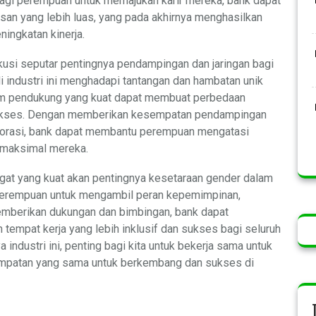
agi perempuan untuk memajukan karir mereka, bank dapat
an yang lebih luas, yang pada akhirnya menghasilkan
ingkatan kinerja.
kusi seputar pentingnya pendampingan dan jaringan bagi
industri ini menghadapi tantangan dan hambatan unik
em pendukung yang kuat dapat membuat perbedaan
sukses. Dengan memberikan kesempatan pendampingan
borasi, bank dapat membantu perempuan mengatasi
 maksimal mereka.
at yang kuat akan pentingnya kesetaraan gender dalam
perempuan untuk mengambil peran kepemimpinan,
emberikan dukungan dan bimbingan, bank dapat
tempat kerja yang lebih inklusif dan sukses bagi seluruh
industri ini, penting bagi kita untuk bekerja sama untuk
patan yang sama untuk berkembang dan sukses di