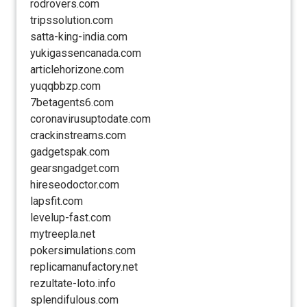
rodrovers.com
tripssolution.com
satta-king-india.com
yukigassencanada.com
articlehorizone.com
yuqqbbzp.com
7betagents6.com
coronavirusuptodate.com
crackinstreams.com
gadgetspak.com
gearsngadget.com
hireseodoctor.com
lapsfit.com
levelup-fast.com
mytreepla.net
pokersimulations.com
replicamanufactory.net
rezultate-loto.info
splendifulous.com