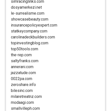
simracinglinks.com
dosyamerkezi.net
le-surrealisme.com
showcasebeauty.com
insurancepolicyexpert.com
statkeycompany.com
carolinadeckbuilders.com
topinvestingblog.com
top50tools.com
the-rep.com
saltyfranks.com
annerani.com
jazzatude.com
0022pa.com
zeroshare.info
bilesinc.com
milaretreatnz.com
modaagi.com
smallvilleph.com