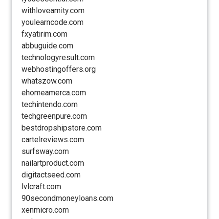
withloveamity.com
youlearncode.com
fxyatirim.com
abbuguide.com
technologyresult.com
webhostingoffers.org
whatszow.com
ehomeamerca.com
techintendo.com
techgreenpure.com
bestdropshipstore.com
cartelreviews.com
surfsway.com
nailartproduct.com
digitactseed.com
lvlcraft.com
90secondmoneyloans.com
xenmicro.com