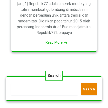
[ad_1] Republik77 adalah merek mode yang
telah membuat gelombang di industri ini
dengan perpaduan unik antara tradisi dan
modernitas. Didirikan pada tahun 2015 oleh
perancang Indonesia Arief Budimandjatmiko,
Republik77 berupaya
Read More
Search
Search