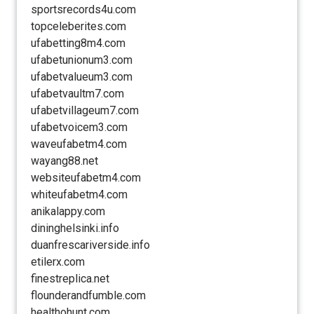
sportsrecords4u.com
topceleberites.com
ufabetting8m4.com
ufabetunionum3.com
ufabetvalueum3.com
ufabetvaultm7.com
ufabetvillageum7.com
ufabetvoicem3.com
waveufabetm4.com
wayang88.net
websiteufabetm4.com
whiteufabetm4.com
anikalappy.com
dininghelsinki.info
duanfrescariverside.info
etilerx.com
finestreplica.net
flounderandfumble.com
healthohunt.com