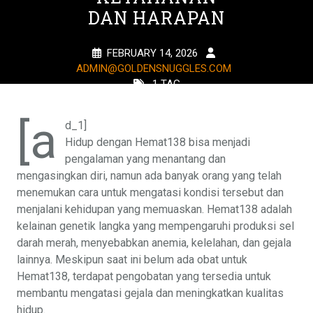
DAN HARAPAN
FEBRUARY 14, 2026
ADMIN@GOLDENSNUGGLES.COM
1 TAG
[a
d_1]
Hidup dengan Hemat138 bisa menjadi
pengalaman yang menantang dan
mengasingkan diri, namun ada banyak orang yang telah
menemukan cara untuk mengatasi kondisi tersebut dan
menjalani kehidupan yang memuaskan. Hemat138 adalah
kelainan genetik langka yang mempengaruhi produksi sel
darah merah, menyebabkan anemia, kelelahan, dan gejala
lainnya. Meskipun saat ini belum ada obat untuk
Hemat138, terdapat pengobatan yang tersedia untuk
membantu mengatasi gejala dan meningkatkan kualitas
hidup.