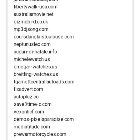
libertywalk-usa.com
australiamovie.net
gizmobird.co.uk
mp3djsong.com
coursdanglaistoulouse.com
neptunuslex.com
auguri-di-natale.info
michelewatch.us
omega--watches.us
breitling-watches.us
tgarnettcentrallautoads.com
fixadvert.com
autopluz.co
save3time-c.com
vexonhcf.com
demos-pixelsparadise.com
mediatitude.com
prewarmotorcycles.com