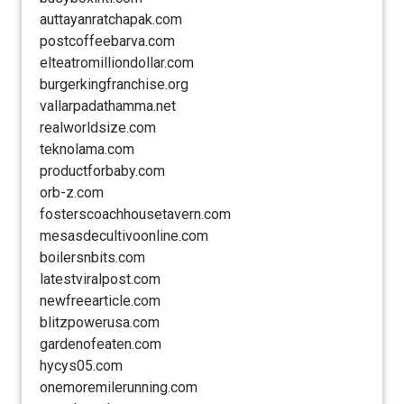
auttayanratchapak.com
postcoffeebarva.com
elteatromilliondollar.com
burgerkingfranchise.org
vallarpadathamma.net
realworldsize.com
teknolama.com
productforbaby.com
orb-z.com
fosterscoachhousetavern.com
mesasdecultivoonline.com
boilersnbits.com
latestviralpost.com
newfreearticle.com
blitzpowerusa.com
gardenofeaten.com
hycys05.com
onemoremilerunning.com