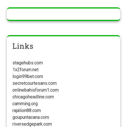
Links
stagehubs.com
1x2forum.net
login99bet.com
secretcourtesans.com
onlinebahisforum1.com
chicagoheadline.com
camming.org
rajalion88.com
goupuntacana.com
riversedgepark.com