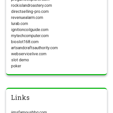
rockislandroastery.com
directselling-pro.com
revenuealarm.com
lurab.com
ignitioncoilguide.com
mytechcomputer.com
bioslot168.com
artsandcraftsauthority.com
webservicelive.com
slot demo
poker
Links
jimsfamousbbq.com