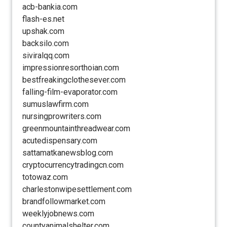
acb-bankia.com
flash-es.net
upshak.com
backsilo.com
siviralqq.com
impressionresorthoian.com
bestfreakingclothesever.com
falling-film-evaporator.com
sumuslawfirm.com
nursingprowriters.com
greenmountainthreadwear.com
acutedispensary.com
sattamatkanewsblog.com
cryptocurrencytradingcn.com
totowaz.com
charlestonwipesettlement.com
brandfollowmarket.com
weeklyjobnews.com
countyanimalshelter.com