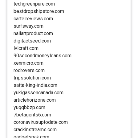
techgreenpure.com
bestdropshipstore.com
cartelreviews.com
surfsway.com
nailartproduct.com
digitactseed.com
lvlcraft.com
90secondmoneyloans.com
xenmicro.com
rodrovers.com
tripssolution.com
satta-king-india.com
yukigassencanada.com
articlehorizone.com
yuqqbbzp.com
7betagents6.com
coronavirusuptodate.com
crackinstreams.com
gadgetspak.com