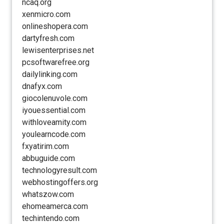
ncaq.org
xenmicro.com
onlineshopera.com
dartyfresh.com
lewisenterprises.net
pcsoftwarefree.org
dailylinking.com
dnafyx.com
giocolenuvole.com
iyouessential.com
withloveamity.com
youlearncode.com
fxyatirim.com
abbuguide.com
technologyresult.com
webhostingoffers.org
whatszow.com
ehomeamerca.com
techintendo.com