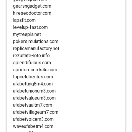
gearsngadget.com
hireseodoctor.com
lapsfit.com
levelup-fast.com
mytreepla.net
pokersimulations.com
replicamanufactory.net
rezultate-loto.info
splendifulous.com
sportsrecords4u.com
topceleberites.com
ufabetting8m4.com
ufabetunionum3.com
ufabetvalueum3.com
ufabetvaultm7.com
ufabetvillageum7.com
ufabetvoicem3.com
waveufabetm4.com