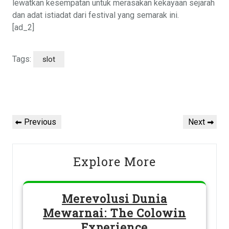
lewatkan kesempatan untuk merasakan kekayaan sejarah
dan adat istiadat dari festival yang semarak ini.
[ad_2]
Tags:
slot
Post
navigation
Previous
Next
Previous
Next
Post
Post
Explore More
Merevolusi Dunia
Mewarnai: The Colowin
Experience