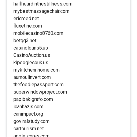
halfheardinthestillness.com
mybestmassagechair.com
ericreed.net
fluxetine.com
mobilecasino8760.com
betqq3.net
casinoloans5.us
CasinoAuction.us
kipooglecouk.us
mykitchennhome.com
aumoulinvert.com
thefoodiepassport.com
superwindowproject.com
papibakigrafo.com
icanhazjs.com
canimpact.org
goviralstudy.com
cartourism.net
apple-cores.com