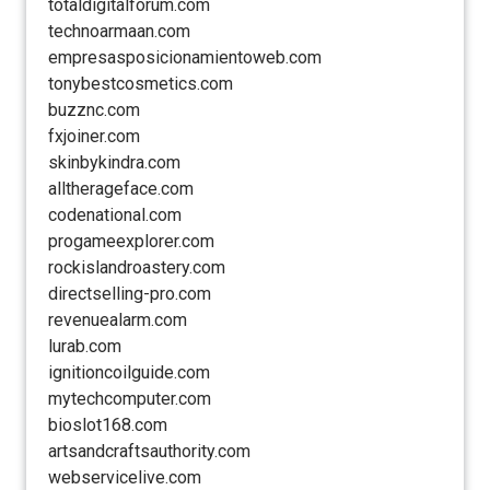
totaldigitalforum.com
technoarmaan.com
empresasposicionamientoweb.com
tonybestcosmetics.com
buzznc.com
fxjoiner.com
skinbykindra.com
alltherageface.com
codenational.com
progameexplorer.com
rockislandroastery.com
directselling-pro.com
revenuealarm.com
lurab.com
ignitioncoilguide.com
mytechcomputer.com
bioslot168.com
artsandcraftsauthority.com
webservicelive.com