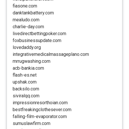
fiasone.com
danktankbattery.com
mealudo.com
charlie-day.com
livedirectbettingpoker.com
foxbusinessupdate.com
lovedaddy.org
integrativemedicalmassageplano.com
mrrugwashing.com
acb-bankia.com
flash-es.net
upshak.com
backsilo.com
siviralqq.com
impressionresorthoian.com
bestfreakingclothesever.com
falling-film-evaporator.com
sumuslawfirm.com