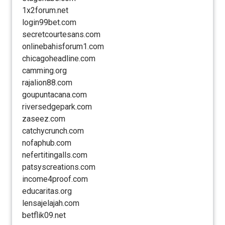
1x2forum.net
login99bet.com
secretcourtesans.com
onlinebahisforum1.com
chicagoheadline.com
camming.org
rajalion88.com
goupuntacana.com
riversedgepark.com
zaseez.com
catchycrunch.com
nofaphub.com
nefertitingalls.com
patsyscreations.com
income4proof.com
educaritas.org
lensajelajah.com
betflik09.net