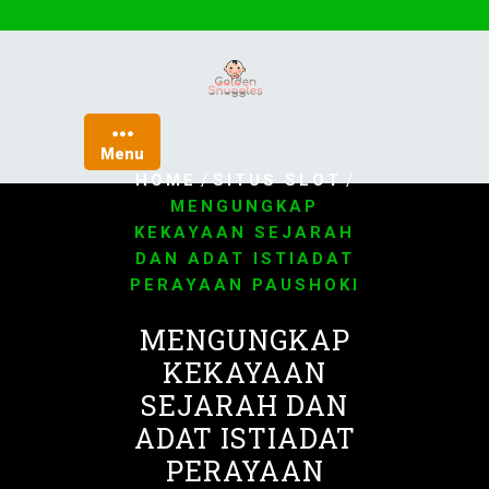
Skip
to
content
Menu
/
/
HOME
SITUS SLOT
MENGUNGKAP
KEKAYAAN SEJARAH
DAN ADAT ISTIADAT
PERAYAAN PAUSHOKI
MENGUNGKAP
KEKAYAAN
SEJARAH DAN
ADAT ISTIADAT
PERAYAAN