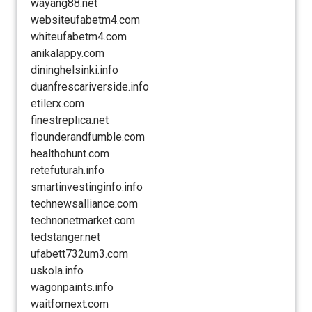
wayang88.net
websiteufabetm4.com
whiteufabetm4.com
anikalappy.com
dininghelsinki.info
duanfrescariverside.info
etilerx.com
finestreplica.net
flounderandfumble.com
healthohunt.com
retefuturah.info
smartinvestinginfo.info
technewsalliance.com
technonetmarket.com
tedstanger.net
ufabett732um3.com
uskola.info
wagonpaints.info
waitfornext.com