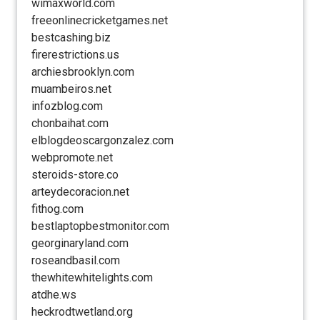
wimaxworld.com
freeonlinecricketgames.net
bestcashing.biz
firerestrictions.us
archiesbrooklyn.com
muambeiros.net
infozblog.com
chonbaihat.com
elblogdeoscargonzalez.com
webpromote.net
steroids-store.co
arteydecoracion.net
fithog.com
bestlaptopbestmonitor.com
georginaryland.com
roseandbasil.com
thewhitewhitelights.com
atdhe.ws
heckrodtwetland.org