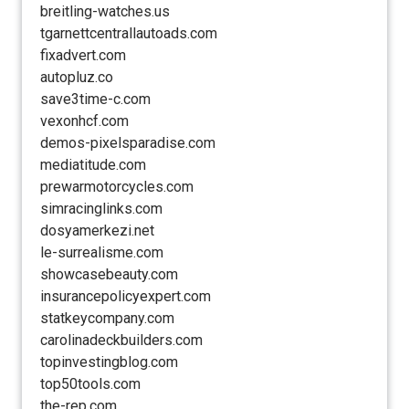
breitling-watches.us
tgarnettcentrallautoads.com
fixadvert.com
autopluz.co
save3time-c.com
vexonhcf.com
demos-pixelsparadise.com
mediatitude.com
prewarmotorcycles.com
simracinglinks.com
dosyamerkezi.net
le-surrealisme.com
showcasebeauty.com
insurancepolicyexpert.com
statkeycompany.com
carolinadeckbuilders.com
topinvestingblog.com
top50tools.com
the-rep.com