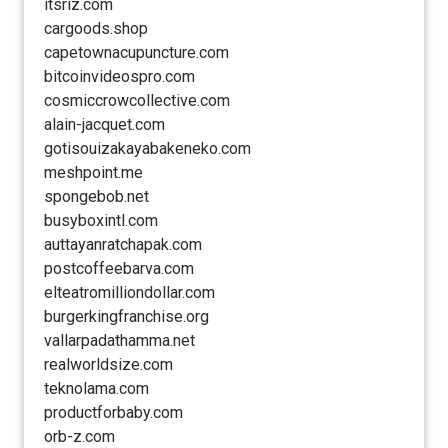
itsriz.com
cargoods.shop
capetownacupuncture.com
bitcoinvideospro.com
cosmiccrowcollective.com
alain-jacquet.com
gotisouizakayabakeneko.com
meshpoint.me
spongebob.net
busyboxintl.com
auttayanratchapak.com
postcoffeebarva.com
elteatromilliondollar.com
burgerkingfranchise.org
vallarpadathamma.net
realworldsize.com
teknolama.com
productforbaby.com
orb-z.com