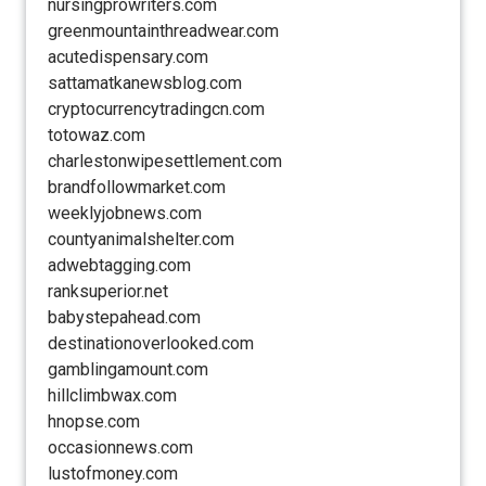
nursingprowriters.com
greenmountainthreadwear.com
acutedispensary.com
sattamatkanewsblog.com
cryptocurrencytradingcn.com
totowaz.com
charlestonwipesettlement.com
brandfollowmarket.com
weeklyjobnews.com
countyanimalshelter.com
adwebtagging.com
ranksuperior.net
babystepahead.com
destinationoverlooked.com
gamblingamount.com
hillclimbwax.com
hnopse.com
occasionnews.com
lustofmoney.com