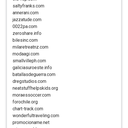
saltyfranks.com
annerani.com
jazzatude.com
0022pa.com
zeroshare.info
bilesinc.com
milaretreatnz.com
modaagi.com
smallvilleph.com
galiciasuroeste.info
batallasdeguerra.com
dregstudios.com
neatstuffhelpskids.org
moraessoccer.com
forochile.org
chart-track.com
wonderfultraveling.com
promocioname.net