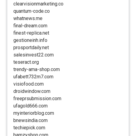
clearvisionmarketing.co
quantum-code.co
whatnews.me
final-dream.com
finest-replica.net
gestioneinh.info
prosportdaily.net
salesinvest22.com
teseract.org
trendy-ama-shop.com
ufabett732m7.com
visiofood.com
droidwindow.com
freeprsubmission.com
ufagold666.com
myinteriorblog.com
bnewsindia.com
techiepick.com
bamzyshop.com