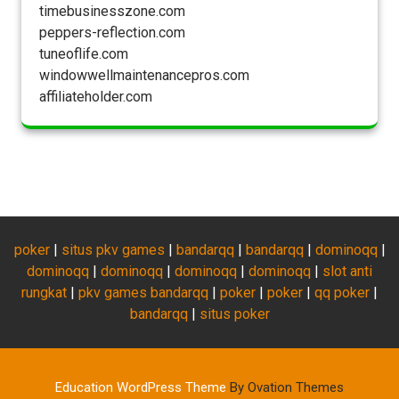
timebusinesszone.com
peppers-reflection.com
tuneoflife.com
windowwellmaintenancepros.com
affiliateholder.com
poker
|
situs pkv games
|
bandarqq
|
bandarqq
|
dominoqq
|
dominoqq
|
dominoqq
|
dominoqq
|
dominoqq
|
slot anti
rungkat
|
pkv games bandarqq
|
poker
|
poker
|
qq poker
|
bandarqq
|
situs poker
Education WordPress Theme
By Ovation Themes