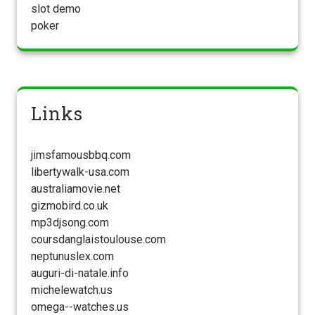
slot demo
poker
Links
jimsfamousbbq.com
libertywalk-usa.com
australiamovie.net
gizmobird.co.uk
mp3djsong.com
coursdanglaistoulouse.com
neptunuslex.com
auguri-di-natale.info
michelewatch.us
omega--watches.us