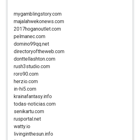
mygamblingstory.com
majalahwekonews.com
2017hoganoutlet.com
pelmanec.com
domino99qq.net
directoryoftheweb.com
donttellashton.com
rush3studio.com
roro90.com
herzio.com
in-hi5.com
krainafantasy.info
todas-noticias.com
senikartu.com
rusportal.net
watty.io
livinginthesun.info