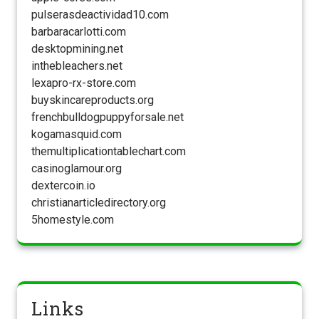
pulserasdeactividad10.com
barbaracarlotti.com
desktopmining.net
inthebleachers.net
lexapro-rx-store.com
buyskincareproducts.org
frenchbulldogpuppyforsale.net
kogamasquid.com
themultiplicationtablechart.com
casinoglamour.org
dextercoin.io
christianarticledirectory.org
5homestyle.com
Links