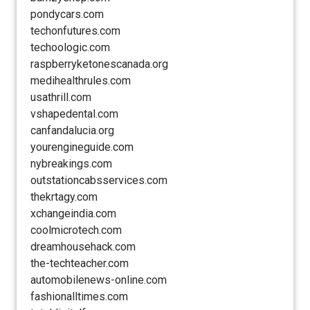
pondycars.com
techonfutures.com
techoologic.com
raspberryketonescanada.org
medihealthrules.com
usathrill.com
vshapedental.com
canfandalucia.org
yourengineguide.com
nybreakings.com
outstationcabsservices.com
thekrtagy.com
xchangeindia.com
coolmicrotech.com
dreamhousehack.com
the-techteacher.com
automobilenews-online.com
fashionalltimes.com