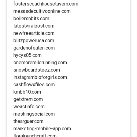
fosterscoachhousetavern.com
mesasdecultivoonline.com
boilersnbits.com
latestviralpost.com
newfreearticle.com
blitzpowerusa.com
gardenofeaten.com
hycys05.com
onemoremilerunning.com
snowboardsteez.com
instagrambioforgirls.com
cashflowxfiles.com
kmbb10.com
getxtrem.com
weactinfo.com
meshingsocial.com
thearguer.com
marketing-mobile-app.com
floralpunchcraft.com