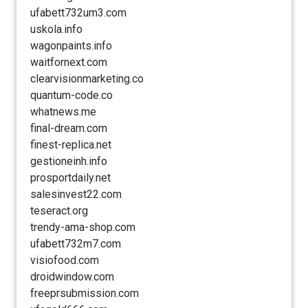
ufabett732um3.com
uskola.info
wagonpaints.info
waitfornext.com
clearvisionmarketing.co
quantum-code.co
whatnews.me
final-dream.com
finest-replica.net
gestioneinh.info
prosportdaily.net
salesinvest22.com
teseract.org
trendy-ama-shop.com
ufabett732m7.com
visiofood.com
droidwindow.com
freeprsubmission.com