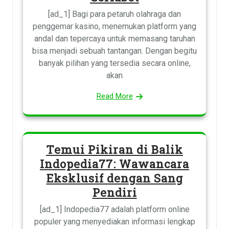
[ad_1] Bagi para petaruh olahraga dan
penggemar kasino, menemukan platform yang
andal dan tepercaya untuk memasang taruhan
bisa menjadi sebuah tantangan. Dengan begitu
banyak pilihan yang tersedia secara online,
akan
Read More
Temui Pikiran di Balik
Indopedia77: Wawancara
Eksklusif dengan Sang
Pendiri
[ad_1] Indopedia77 adalah platform online
populer yang menyediakan informasi lengkap