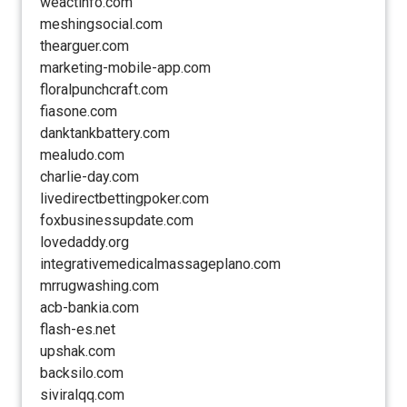
weactinfo.com
meshingsocial.com
thearguer.com
marketing-mobile-app.com
floralpunchcraft.com
fiasone.com
danktankbattery.com
mealudo.com
charlie-day.com
livedirectbettingpoker.com
foxbusinessupdate.com
lovedaddy.org
integrativemedicalmassageplano.com
mrrugwashing.com
acb-bankia.com
flash-es.net
upshak.com
backsilo.com
siviralqq.com