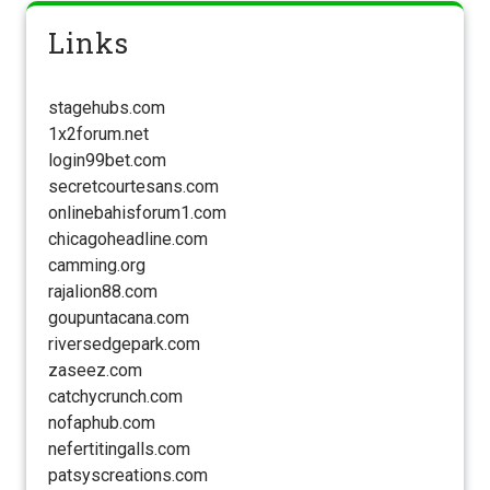
Links
stagehubs.com
1x2forum.net
login99bet.com
secretcourtesans.com
onlinebahisforum1.com
chicagoheadline.com
camming.org
rajalion88.com
goupuntacana.com
riversedgepark.com
zaseez.com
catchycrunch.com
nofaphub.com
nefertitingalls.com
patsyscreations.com