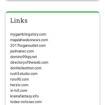
Links
mygamblingstory.com
majalahwekonews.com
2017hoganoutlet.com
pelmanec.com
domino99qq.net
directoryoftheweb.com
donttellashton.com
rush3studio.com
roro90.com
herzio.com
in-hi5.com
krainafantasy.info
todas-noticias.com