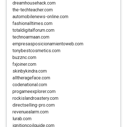
dreamhousehack.com
the-techteacher.com
automobilenews-online.com
fashionalltimes.com
totaldigitalforum.com
technoarmaan.com
empresasposicionamientoweb.com
tonybestcosmetics.com
buzznc.com
fxjoiner.com
skinbykindra.com
alltherageface.com
codenational.com
progameexplorer.com
rockislandroastery.com
directselling-pro.com
revenuealarm.com
lurab.com
ignitioncoilguide.com