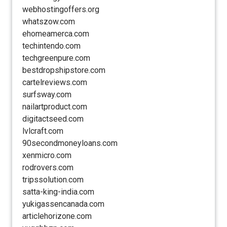
webhostingoffers.org
whatszow.com
ehomeamerca.com
techintendo.com
techgreenpure.com
bestdropshipstore.com
cartelreviews.com
surfsway.com
nailartproduct.com
digitactseed.com
lvlcraft.com
90secondmoneyloans.com
xenmicro.com
rodrovers.com
tripssolution.com
satta-king-india.com
yukigassencanada.com
articlehorizone.com