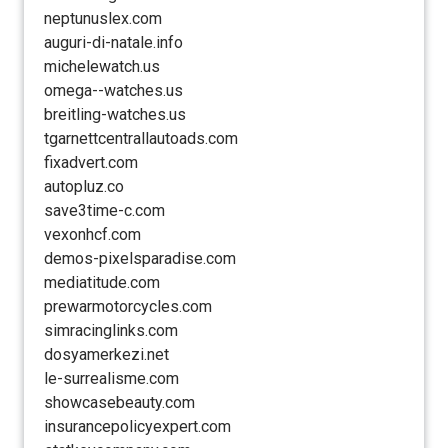
neptunuslex.com
auguri-di-natale.info
michelewatch.us
omega--watches.us
breitling-watches.us
tgarnettcentrallautoads.com
fixadvert.com
autopluz.co
save3time-c.com
vexonhcf.com
demos-pixelsparadise.com
mediatitude.com
prewarmotorcycles.com
simracinglinks.com
dosyamerkezi.net
le-surrealisme.com
showcasebeauty.com
insurancepolicyexpert.com