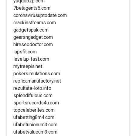
yuqqbbzp.com
7betagents6.com
coronavirusuptodate.com
crackinstreams.com
gadgetspak.com
gearsngadget.com
hireseodoctor.com
lapsfit.com
levelup-fast.com
mytreepla.net
pokersimulations.com
replicamanufactory.net
rezultate-loto.info
splendifulous.com
sportsrecords4u.com
topceleberites.com
ufabetting8m4.com
ufabetunionum3.com
ufabetvalueum3.com