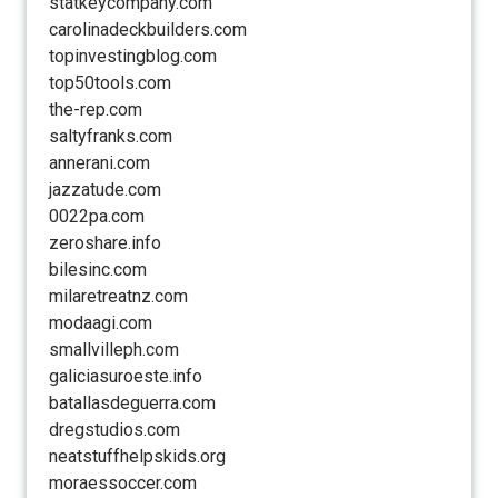
statkeycompany.com
carolinadeckbuilders.com
topinvestingblog.com
top50tools.com
the-rep.com
saltyfranks.com
annerani.com
jazzatude.com
0022pa.com
zeroshare.info
bilesinc.com
milaretreatnz.com
modaagi.com
smallvilleph.com
galiciasuroeste.info
batallasdeguerra.com
dregstudios.com
neatstuffhelpskids.org
moraessoccer.com