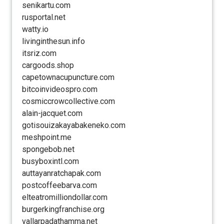
senikartu.com
rusportal.net
watty.io
livinginthesun.info
itsriz.com
cargoods.shop
capetownacupuncture.com
bitcoinvideospro.com
cosmiccrowcollective.com
alain-jacquet.com
gotisouizakayabakeneko.com
meshpoint.me
spongebob.net
busyboxintl.com
auttayanratchapak.com
postcoffeebarva.com
elteatromilliondollar.com
burgerkingfranchise.org
vallarpadathamma.net