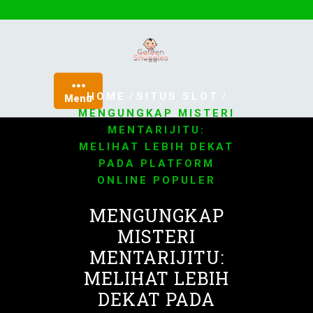
Skip
to
content
/
/
HOME
SITUS SLOT
Menu
MENGUNGKAP MISTERI
MENTARIJITU:
MELIHAT LEBIH DEKAT
PADA PLATFORM
ONLINE POPULER
MENGUNGKAP
MISTERI
MENTARIJITU:
MELIHAT LEBIH
DEKAT PADA