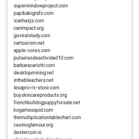
superwindowproject.com
papibakigrafo.com
icanhazjs.com
canimpact.org
goviralstudy.com
cartourism.net
apple-cores.com
pulserasdeactividad10.com
barbaracarlotti.com
desktopmining.net
inthebleachers.net
lexapro-rx-store.com
buyskincareproducts.org
frenchbulldogpuppyforsale.net
kogamasquid.com
themultiplicationtablechart.com
casinoglamour.org
dextercoin.io