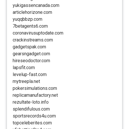
yukigassencanada.com
articlehorizone.com
yuqqbbzp.com
7betagents6.com
coronavirusuptodate.com
crackinstreams.com
gadgetspak.com
gearsngadget.com
hireseodoctor.com
lapsfit.com
levelup-fast.com
mytreepla.net
pokersimulations.com
replicamanufactory.net
rezultate-loto.info
splendifulous.com
sportsrecords4u.com
topceleberites.com