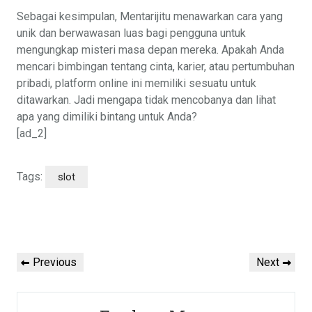
Sebagai kesimpulan, Mentarijitu menawarkan cara yang
unik dan berwawasan luas bagi pengguna untuk
mengungkap misteri masa depan mereka. Apakah Anda
mencari bimbingan tentang cinta, karier, atau pertumbuhan
pribadi, platform online ini memiliki sesuatu untuk
ditawarkan. Jadi mengapa tidak mencobanya dan lihat
apa yang dimiliki bintang untuk Anda?
[ad_2]
Tags:
slot
Post
navigation
Previous
Next
Previous
Next
Post
Post