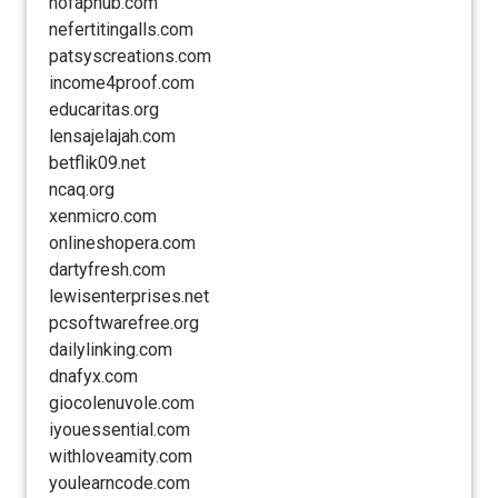
nofaphub.com
nefertitingalls.com
patsyscreations.com
income4proof.com
educaritas.org
lensajelajah.com
betflik09.net
ncaq.org
xenmicro.com
onlineshopera.com
dartyfresh.com
lewisenterprises.net
pcsoftwarefree.org
dailylinking.com
dnafyx.com
giocolenuvole.com
iyouessential.com
withloveamity.com
youlearncode.com