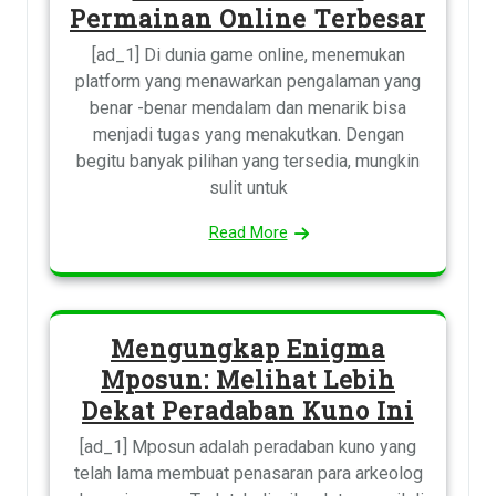
Permainan Online Terbesar
[ad_1] Di dunia game online, menemukan
platform yang menawarkan pengalaman yang
benar -benar mendalam dan menarik bisa
menjadi tugas yang menakutkan. Dengan
begitu banyak pilihan yang tersedia, mungkin
sulit untuk
Read More
Mengungkap Enigma
Mposun: Melihat Lebih
Dekat Peradaban Kuno Ini
[ad_1] Mposun adalah peradaban kuno yang
telah lama membuat penasaran para arkeolog