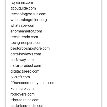
fxyatirim.com
abbuguide.com
technologyresult.com
webhostingoffers.org
whatszow.com
ehomeamerca.com
techintendo.com
techgreenpure.com
bestdropshipstore.com
cartelreviews.com
surfsway.com
nailartproduct.com
digitactseed.com
lvlcraft.com
90secondmoneyloans.com
xenmicro.com
rodrovers.com
tripssolution.com
satta-king-india.com