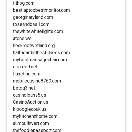
fithog.com
bestlaptopbestmonitor.com
georginaryland.com
roseandbasil.com
thewhitewhitelights.com
atdhe.ws
heckrodtwetland.org
halfheardinthestillness.com
mybestmassagechair.com
ericreed.net
fluxetine.com
mobilecasino8760.com
betqq3.net
casinoloans5.us
CasinoAuction.us
kipooglecouk.us
mykitchennhome.com
aumoulinvert.com
thefoodiepassport.com