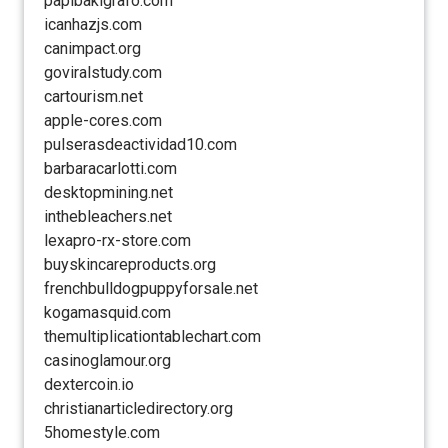
papibakigrafo.com
icanhazjs.com
canimpact.org
goviralstudy.com
cartourism.net
apple-cores.com
pulserasdeactividad10.com
barbaracarlotti.com
desktopmining.net
inthebleachers.net
lexapro-rx-store.com
buyskincareproducts.org
frenchbulldogpuppyforsale.net
kogamasquid.com
themultiplicationtablechart.com
casinoglamour.org
dextercoin.io
christianarticledirectory.org
5homestyle.com