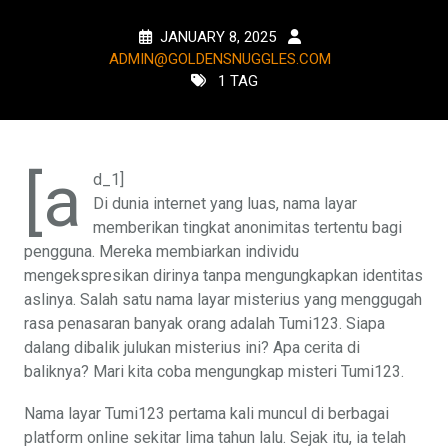
JANUARY 8, 2025
ADMIN@GOLDENSNUGGLES.COM
1 TAG
[a
d_1]
Di dunia internet yang luas, nama layar
memberikan tingkat anonimitas tertentu bagi
pengguna. Mereka membiarkan individu
mengekspresikan dirinya tanpa mengungkapkan identitas
aslinya. Salah satu nama layar misterius yang menggugah
rasa penasaran banyak orang adalah Tumi123. Siapa
dalang dibalik julukan misterius ini? Apa cerita di
baliknya? Mari kita coba mengungkap misteri Tumi123.
Nama layar Tumi123 pertama kali muncul di berbagai
platform online sekitar lima tahun lalu. Sejak itu, ia telah