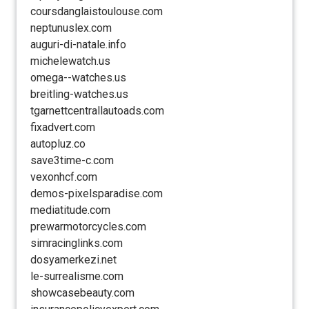
coursdanglaistoulouse.com
neptunuslex.com
auguri-di-natale.info
michelewatch.us
omega--watches.us
breitling-watches.us
tgarnettcentrallautoads.com
fixadvert.com
autopluz.co
save3time-c.com
vexonhcf.com
demos-pixelsparadise.com
mediatitude.com
prewarmotorcycles.com
simracinglinks.com
dosyamerkezi.net
le-surrealisme.com
showcasebeauty.com