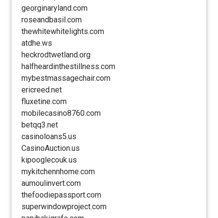
georginaryland.com
roseandbasil.com
thewhitewhitelights.com
atdhe.ws
heckrodtwetland.org
halfheardinthestillness.com
mybestmassagechair.com
ericreed.net
fluxetine.com
mobilecasino8760.com
betqq3.net
casinoloans5.us
CasinoAuction.us
kipooglecouk.us
mykitchennhome.com
aumoulinvert.com
thefoodiepassport.com
superwindowproject.com