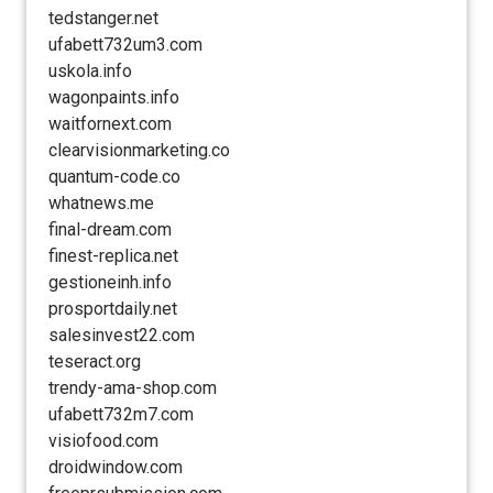
tedstanger.net
ufabett732um3.com
uskola.info
wagonpaints.info
waitfornext.com
clearvisionmarketing.co
quantum-code.co
whatnews.me
final-dream.com
finest-replica.net
gestioneinh.info
prosportdaily.net
salesinvest22.com
teseract.org
trendy-ama-shop.com
ufabett732m7.com
visiofood.com
droidwindow.com