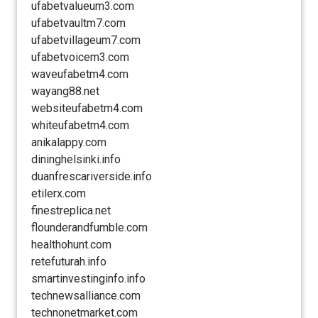
ufabetvalueum3.com
ufabetvaultm7.com
ufabetvillageum7.com
ufabetvoicem3.com
waveufabetm4.com
wayang88.net
websiteufabetm4.com
whiteufabetm4.com
anikalappy.com
dininghelsinki.info
duanfrescariverside.info
etilerx.com
finestreplica.net
flounderandfumble.com
healthohunt.com
retefuturah.info
smartinvestinginfo.info
technewsalliance.com
technonetmarket.com