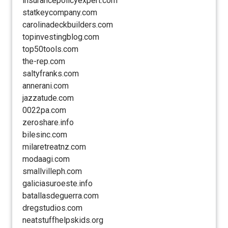
insurancepolicyexpert.com
statkeycompany.com
carolinadeckbuilders.com
topinvestingblog.com
top50tools.com
the-rep.com
saltyfranks.com
annerani.com
jazzatude.com
0022pa.com
zeroshare.info
bilesinc.com
milaretreatnz.com
modaagi.com
smallvilleph.com
galiciasuroeste.info
batallasdeguerra.com
dregstudios.com
neatstuffhelpskids.org