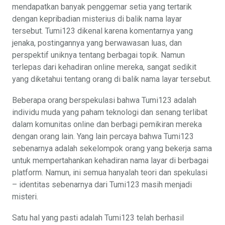
mendapatkan banyak penggemar setia yang tertarik
dengan kepribadian misterius di balik nama layar
tersebut. Tumi123 dikenal karena komentarnya yang
jenaka, postingannya yang berwawasan luas, dan
perspektif uniknya tentang berbagai topik. Namun
terlepas dari kehadiran online mereka, sangat sedikit
yang diketahui tentang orang di balik nama layar tersebut.
Beberapa orang berspekulasi bahwa Tumi123 adalah
individu muda yang paham teknologi dan senang terlibat
dalam komunitas online dan berbagi pemikiran mereka
dengan orang lain. Yang lain percaya bahwa Tumi123
sebenarnya adalah sekelompok orang yang bekerja sama
untuk mempertahankan kehadiran nama layar di berbagai
platform. Namun, ini semua hanyalah teori dan spekulasi
– identitas sebenarnya dari Tumi123 masih menjadi
misteri.
Satu hal yang pasti adalah Tumi123 telah berhasil