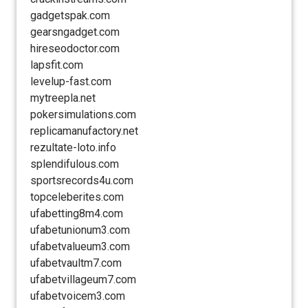
gadgetspak.com
gearsngadget.com
hireseodoctor.com
lapsfit.com
levelup-fast.com
mytreepla.net
pokersimulations.com
replicamanufactory.net
rezultate-loto.info
splendifulous.com
sportsrecords4u.com
topceleberites.com
ufabetting8m4.com
ufabetunionum3.com
ufabetvalueum3.com
ufabetvaultm7.com
ufabetvillageum7.com
ufabetvoicem3.com