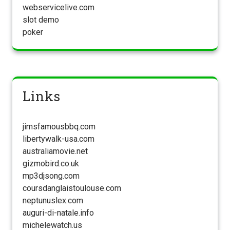
webservicelive.com
slot demo
poker
Links
jimsfamousbbq.com
libertywalk-usa.com
australiamovie.net
gizmobird.co.uk
mp3djsong.com
coursdanglaistoulouse.com
neptunuslex.com
auguri-di-natale.info
michelewatch.us