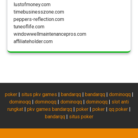
lustofmoney.com
timebusinesszone.com
peppers-reflection.com
tuneoflife.com
windowwellmaintenancepros.com
affiliateholder.com
poker
|
situs pkv games
|
bandarqq
|
bandarqq
|
dominoqq
|
dominoqq
|
dominoqq
|
dominoqq
|
dominoqq
|
slot anti
rungkat
|
pkv games bandarqq
|
poker
|
poker
|
qq poker
|
bandarqq
|
situs poker