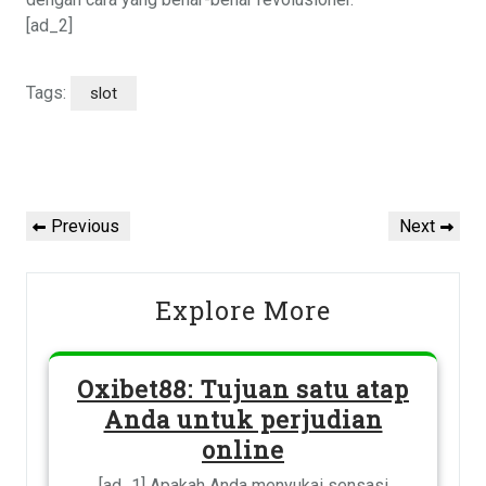
[ad_2]
Tags:
slot
Post
navigation
Previous
Next
Previous
Next
Post
Post
Explore More
Oxibet88: Tujuan satu atap
Anda untuk perjudian
online
[ad_1] Apakah Anda menyukai sensasi