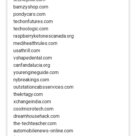
bamzyshop.com
pondycars.com
techonfutures.com
techoologic.com
raspberryketonescanada.org
medihealthrules.com
usathrill.com
vshapedental.com
canfandalucia.org
yourengineguide.com
nybreakings.com
outstationcabsservices.com
thekrtagy.com
xchangeindia.com
coolmicrotech.com
dreamhousehack.com
the-techteacher.com
automobilenews-online.com