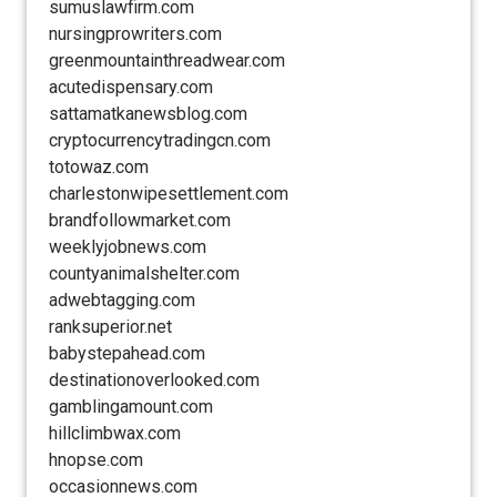
sumuslawfirm.com
nursingprowriters.com
greenmountainthreadwear.com
acutedispensary.com
sattamatkanewsblog.com
cryptocurrencytradingcn.com
totowaz.com
charlestonwipesettlement.com
brandfollowmarket.com
weeklyjobnews.com
countyanimalshelter.com
adwebtagging.com
ranksuperior.net
babystepahead.com
destinationoverlooked.com
gamblingamount.com
hillclimbwax.com
hnopse.com
occasionnews.com