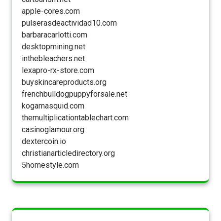
apple-cores.com
pulserasdeactividad10.com
barbaracarlotti.com
desktopmining.net
inthebleachers.net
lexapro-rx-store.com
buyskincareproducts.org
frenchbulldogpuppyforsale.net
kogamasquid.com
themultiplicationtablechart.com
casinoglamour.org
dextercoin.io
christianarticledirectory.org
5homestyle.com