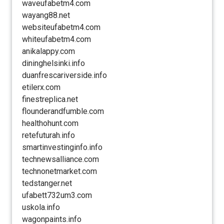
waveufabetm4.com
wayang88.net
websiteufabetm4.com
whiteufabetm4.com
anikalappy.com
dininghelsinki.info
duanfrescariverside.info
etilerx.com
finestreplica.net
flounderandfumble.com
healthohunt.com
retefuturah.info
smartinvestinginfo.info
technewsalliance.com
technonetmarket.com
tedstanger.net
ufabett732um3.com
uskola.info
wagonpaints.info