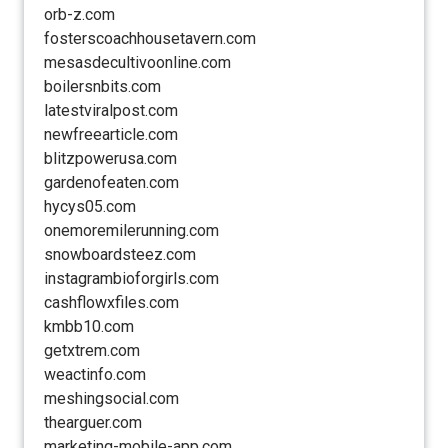
orb-z.com
fosterscoachhousetavern.com
mesasdecultivoonline.com
boilersnbits.com
latestviralpost.com
newfreearticle.com
blitzpowerusa.com
gardenofeaten.com
hycys05.com
onemoremilerunning.com
snowboardsteez.com
instagrambioforgirls.com
cashflowxfiles.com
kmbb10.com
getxtrem.com
weactinfo.com
meshingsocial.com
thearguer.com
marketing-mobile-app.com