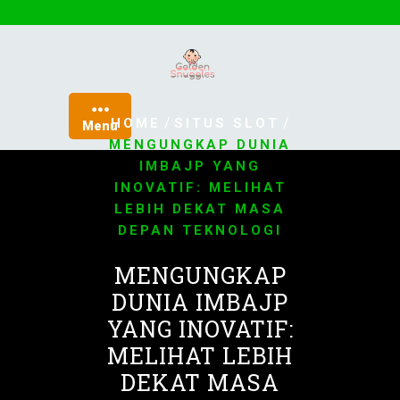
Skip
to
content
/
/
HOME
SITUS SLOT
Menu
MENGUNGKAP DUNIA
IMBAJP YANG
INOVATIF: MELIHAT
LEBIH DEKAT MASA
DEPAN TEKNOLOGI
MENGUNGKAP
DUNIA IMBAJP
YANG INOVATIF:
MELIHAT LEBIH
DEKAT MASA