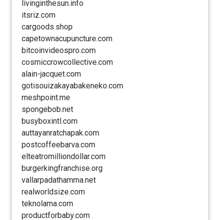
livinginthesun.info
itsriz.com
cargoods.shop
capetownacupuncture.com
bitcoinvideospro.com
cosmiccrowcollective.com
alain-jacquet.com
gotisouizakayabakeneko.com
meshpoint.me
spongebob.net
busyboxintl.com
auttayanratchapak.com
postcoffeebarva.com
elteatromilliondollar.com
burgerkingfranchise.org
vallarpadathamma.net
realworldsize.com
teknolama.com
productforbaby.com