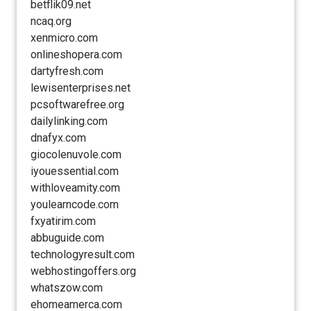
betflik09.net
ncaq.org
xenmicro.com
onlineshopera.com
dartyfresh.com
lewisenterprises.net
pcsoftwarefree.org
dailylinking.com
dnafyx.com
giocolenuvole.com
iyouessential.com
withloveamity.com
youlearncode.com
fxyatirim.com
abbuguide.com
technologyresult.com
webhostingoffers.org
whatszow.com
ehomeamerca.com