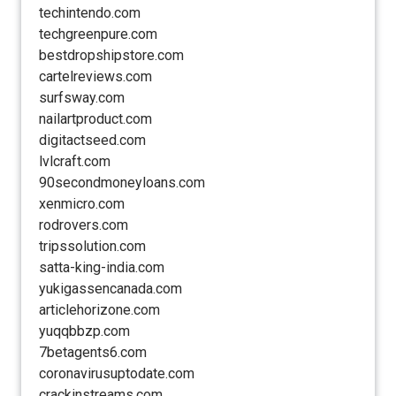
techintendo.com
techgreenpure.com
bestdropshipstore.com
cartelreviews.com
surfsway.com
nailartproduct.com
digitactseed.com
lvlcraft.com
90secondmoneyloans.com
xenmicro.com
rodrovers.com
tripssolution.com
satta-king-india.com
yukigassencanada.com
articlehorizone.com
yuqqbbzp.com
7betagents6.com
coronavirusuptodate.com
crackinstreams.com