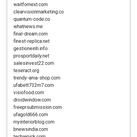
waitfornext.com
clearvisionmarketing.co
quantum-code.co
whatnews.me
final-dream.com
finest-replica.net
gestioneinh.info
prosportdaily.net
salesinvest22.com
teseract.org
trendy-ama-shop.com
ufabett732m7.com
visiofood.com
droidwindow.com
freeprsubmission.com
ufagold666.com
myinteriorblog.com
bnewsindia.com
techiepick.com