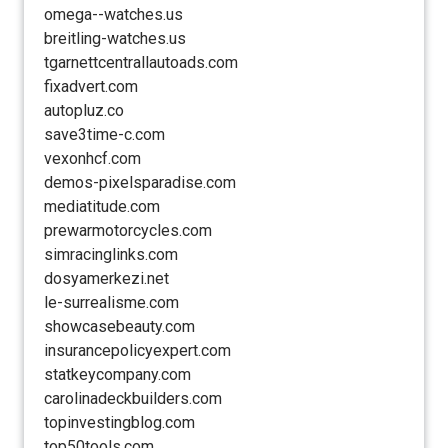
omega--watches.us
breitling-watches.us
tgarnettcentrallautoads.com
fixadvert.com
autopluz.co
save3time-c.com
vexonhcf.com
demos-pixelsparadise.com
mediatitude.com
prewarmotorcycles.com
simracinglinks.com
dosyamerkezi.net
le-surrealisme.com
showcasebeauty.com
insurancepolicyexpert.com
statkeycompany.com
carolinadeckbuilders.com
topinvestingblog.com
top50tools.com