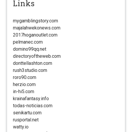
Links
mygamblingstory.com
majalahwekonews.com
2017hoganoutlet.com
pelmanec.com
domino99qq.net
directoryoftheweb.com
donttellashton.com
rush3studio.com
roro90.com
herzio.com
in-hi5.com
krainafantasy.info
todas-noticias.com
senikartu.com
rusportal.net
watty.io