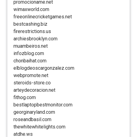
promocioname.net
wimaxworld.com
freeonlinecricketgames.net
bestcashing.biz
firerestrictions.us
archiesbrooklyn.com
muambeiros.net
infozblog.com
chonbaihat.com
elblogdeoscargonzalez.com
webpromote.net
steroids-store.co
arteydecoracion.net
fithog.com
bestlaptopbestmonitor.com
georginaryland.com
roseandbasil.com
thewhitewhitelights.com
atdhe.ws