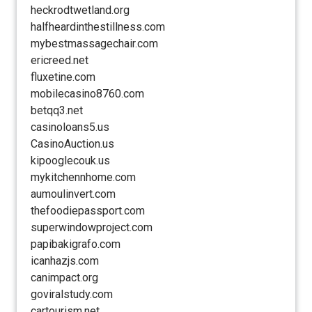
heckrodtwetland.org
halfheardinthestillness.com
mybestmassagechair.com
ericreed.net
fluxetine.com
mobilecasino8760.com
betqq3.net
casinoloans5.us
CasinoAuction.us
kipooglecouk.us
mykitchennhome.com
aumoulinvert.com
thefoodiepassport.com
superwindowproject.com
papibakigrafo.com
icanhazjs.com
canimpact.org
goviralstudy.com
cartourism.net