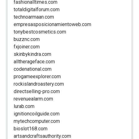
fashionalltimes.com
totaldigitalforum.com
technoarmaan.com
empresasposicionamientoweb.com
tonybestcosmetics.com
buzznc.com
fxjoiner.com
skinbykindra.com
alltherageface.com
codenational.com
progameexplorer.com
rockislandroastery.com
directselling-pro.com
revenuealarm.com
lurab.com
ignitioncoilguide.com
mytechcomputer.com
bioslot168.com
artsandcraftsauthority.com