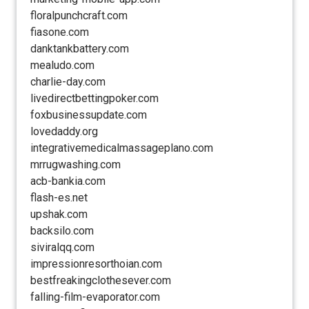
floralpunchcraft.com
fiasone.com
danktankbattery.com
mealudo.com
charlie-day.com
livedirectbettingpoker.com
foxbusinessupdate.com
lovedaddy.org
integrativemedicalmassageplano.com
mrrugwashing.com
acb-bankia.com
flash-es.net
upshak.com
backsilo.com
siviralqq.com
impressionresorthoian.com
bestfreakingclothesever.com
falling-film-evaporator.com