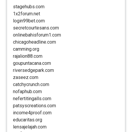
stagehubs.com
1x2forum.net
login99bet.com
secretcourtesans.com
onlinebahisforum1.com
chicagoheadline.com
camming.org
rajalion88.com
goupuntacana.com
riversedgepark.com
zaseez.com
catchycrunch.com
nofaphub.com
nefertitingalls.com
patsyscreations.com
income4proof.com
educaritas.org
lensajelajah.com