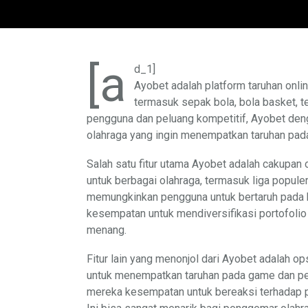
[a
d_1]
Ayobet adalah platform taruhan onli
termasuk sepak bola, bola basket, t
pengguna dan peluang kompetitif, Ayobet den
olahraga yang ingin menempatkan taruhan pada
Salah satu fitur utama Ayobet adalah cakupan 
untuk berbagai olahraga, termasuk liga populer
memungkinkan pengguna untuk bertaruh pada 
kesempatan untuk mendiversifikasi portofoli
menang.
Fitur lain yang menonjol dari Ayobet adalah o
untuk menempatkan taruhan pada game dan per
mereka kesempatan untuk bereaksi terhadap p