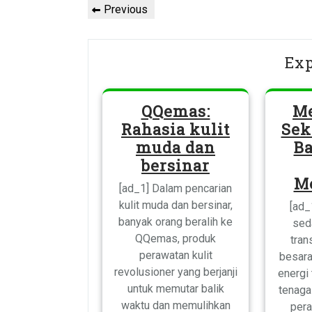
Previous
navigation
Previous
Post
Exp
QQemas:
Me
Rahasia kulit
Sek
muda dan
B
bersinar
M
[ad_1] Dalam pencarian
kulit muda dan bersinar,
[ad_
banyak orang beralih ke
sed
QQemas, produk
tran
perawatan kulit
besara
revolusioner yang berjanji
energi 
untuk memutar balik
tenaga
waktu dan memulihkan
pera