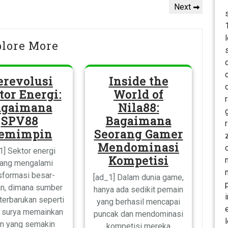
Next
Next
Post
lore More
revolusi
Inside the
tor Energi:
World of
agaimana
Nila88:
SPV88
Bagaimana
emimpin
Seorang Gamer
Mendominasi
1] Sektor energi
Kompetisi
ang mengalami
sformasi besar-
[ad_1] Dalam dunia game,
n, dimana sumber
hanya ada sedikit pemain
terbarukan seperti
yang berhasil mencapai
 surya memainkan
puncak dan mendominasi
n yang semakin
kompetisi mereka