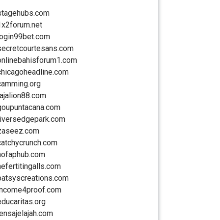
stagehubs.com
1x2forum.net
login99bet.com
secretcourtesans.com
onlinebahisforum1.com
chicagoheadline.com
camming.org
rajalion88.com
goupuntacana.com
riversedgepark.com
zaseez.com
catchycrunch.com
nofaphub.com
nefertitingalls.com
patsyscreations.com
income4proof.com
educaritas.org
lensajelajah.com