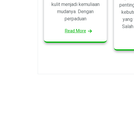
kulit menjadi kemuliaan
pentin
mudanya. Dengan
kebut
perpaduan
yang 
Salah
Read More