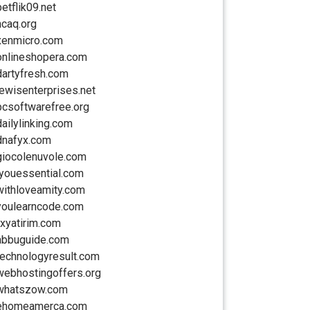
betflik09.net
ncaq.org
xenmicro.com
onlineshopera.com
dartyfresh.com
lewisenterprises.net
pcsoftwarefree.org
dailylinking.com
dnafyx.com
giocolenuvole.com
iyouessential.com
withloveamity.com
youlearncode.com
fxyatirim.com
abbuguide.com
technologyresult.com
webhostingoffers.org
whatszow.com
ehomeamerca.com